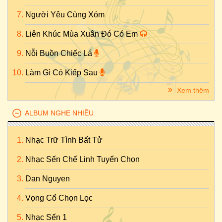
Người Yêu Cùng Xóm
Liên Khúc Mùa Xuân Đó Có Em
Nỗi Buồn Chiếc Lá
Làm Gì Có Kiếp Sau
Xem thêm
ALBUM NGHE NHIỀU
Nhạc Trữ Tình Bất Tử
Nhạc Sến Chế Linh Tuyển Chọn
Dan Nguyen
Vọng Cổ Chọn Lọc
Nhạc Sến 1