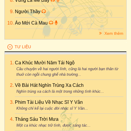
Vùng Lá Me Bay
Người Thầy
Áo Mới Cà Mau
Xem thêm
TƯ LIỆU
Ca Khúc Mười Năm Tái Ngộ
Câu chuyện về hai người lính, cũng là hai người bạn thân từ
thuở còn ngồi chung ghế nhà trường...
Về Bài Hát Nghìn Trùng Xa Cách
Nghìn trùng xa cách là một trong những tình khúc...
Phim Tài Liệu Về Nhạc Sĩ Y Vân
Không chỉ kể lại cuộc đời nhạc sĩ Y Vân...
Tháng Sáu Trời Mưa
Một ca khúc nhạc trữ tình, được sáng tác...