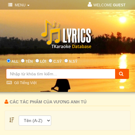
MENU
WELCOME
GUEST
ALL
TÊN
LỜI
C.SỸ
N.SỸ
Gõ Tiếng Việt
CÁC TÁC PHẨM CỦA VƯƠNG ANH TÚ