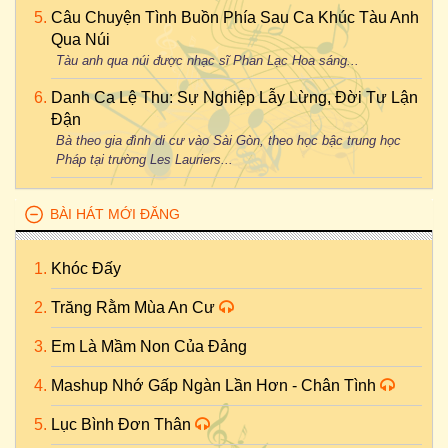
Câu Chuyện Tình Buồn Phía Sau Ca Khúc Tàu Anh
Qua Núi
Tàu anh qua núi được nhạc sĩ Phan Lạc Hoa sáng...
Danh Ca Lệ Thu: Sự Nghiệp Lẫy Lừng, Đời Tư Lận
Đận
Bà theo gia đình di cư vào Sài Gòn, theo học bậc trung học
Pháp tại trường Les Lauriers...
BÀI HÁT MỚI ĐĂNG
Khóc Đấy
Trăng Rằm Mùa An Cư
Em Là Mầm Non Của Đảng
Mashup Nhớ Gấp Ngàn Lần Hơn - Chân Tình
Lục Bình Đơn Thân