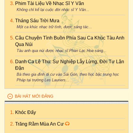
Phim Tài Liệu Về Nhạc Sĩ Y Vân
Không chỉ kể lại cuộc đời nhạc sĩ Y Vân...
Tháng Sáu Trời Mưa
Một ca khúc nhạc trữ tình, được sáng tác...
Câu Chuyện Tình Buồn Phía Sau Ca Khúc Tàu Anh
Qua Núi
Tàu anh qua núi được nhạc sĩ Phan Lạc Hoa sáng...
Danh Ca Lệ Thu: Sự Nghiệp Lẫy Lừng, Đời Tư Lận
Đận
Bà theo gia đình di cư vào Sài Gòn, theo học bậc trung học
Pháp tại trường Les Lauriers...
BÀI HÁT MỚI ĐĂNG
Khóc Đấy
Trăng Rằm Mùa An Cư