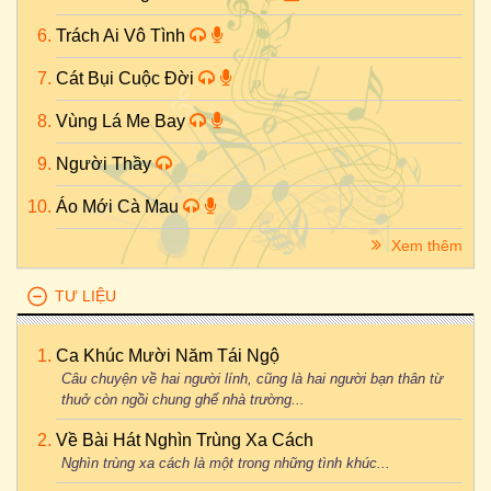
Trách Ai Vô Tình
Cát Bụi Cuộc Đời
Vùng Lá Me Bay
Người Thầy
Áo Mới Cà Mau
Xem thêm
TƯ LIỆU
Ca Khúc Mười Năm Tái Ngộ
Câu chuyện về hai người lính, cũng là hai người bạn thân từ
thuở còn ngồi chung ghế nhà trường...
Về Bài Hát Nghìn Trùng Xa Cách
Nghìn trùng xa cách là một trong những tình khúc...