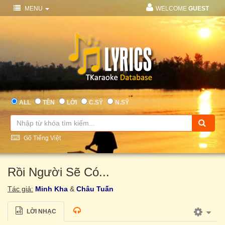
MENU
WELCOME
GUEST
ALL
TÊN
LỜI
C.SỸ
N.SỸ
Gõ Tiếng Việt
Rồi Người Sẽ Có...
Tác giả:
Minh Kha
&
Châu Tuấn
LỜI NHẠC