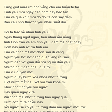
Từng giọt mưa rơi phố vắng cho em buồn tê tái
Tình yêu mới ngày nào hôm nay héo tàn
Tìm về quá khứ mới đó đôi ta còn say đắm
Bao câu nhớ thương yêu nhau suốt đời
Đôi ta trao về nhau tình yêu
Ngày tháng ngọt ngào, bên nhau ấm nồng
Anh luôn trao về em tình yêu, đam mê ngất ngây
Hôm nay anh rời xa tình em
Tìm về chốn mịt mờ chôn sâu dĩ vãng
Người yêu hỡi nỡ đành quên lãng rồi sao
Người đến với gian dối hỡi người dấu yêu
Những phút gần nhau qua rồi
Tìm vui duyên mới
Người quay bước xóa nhòa nhớ thương
Giọt nước mắt đau xót vội tràn khóe mi
Khóc cho tình yêu với người
Hãy quên ngày xưa
Vùi chôn mãi nhớ thương bao ngày qua
Dưới cơn mưa chiều nay
Rồi người sẽ có yêu thương đam mê người mơ ước