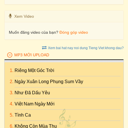
Xem Video
Muốn đăng video của bạn?
Đóng góp video
Xem bai hat nay noi dung Tieng Viet khong dau?
MP3 MỚI UPLOAD
Riêng Một Góc Trời
Ngày Xuân Long Phụng Sum Vầy
Như Đã Dấu Yêu
Việt Nam Ngày Mới
Tình Ca
Không Còn Mùa Thu