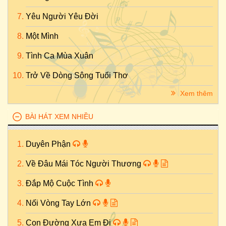
Yêu Người Yêu Đời
Một Mình
Tình Ca Mùa Xuân
Trở Về Dòng Sông Tuổi Thơ
Xem thêm
BÀI HÁT XEM NHIỀU
Duyên Phận
Về Đâu Mái Tóc Người Thương
Đắp Mộ Cuộc Tình
Nối Vòng Tay Lớn
Con Đường Xưa Em Đi