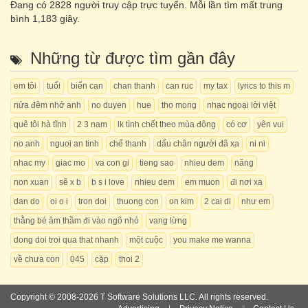
Đang có
2828
người truy cập trực tuyến. Mỗi lần tìm mất trung
bình 1,183 giây.
Những từ được tìm gần đây
em tôi
tuổi
biển cạn
chan thanh
can ruc
my tax
lyrics to this m
nửa đêm nhớ anh
no duyen
hue
tho mong
nhạc ngoại lời việt
quê tôi hà tĩnh
2 3 nam
lk tình chết theo mùa đông
có cơ
yên vui
no anh
nguoi an tinh
chế thanh
dấu chân người đã xa
ni ni
nhac my
giac mo
va con gi
tieng sao
nhieu dem
năng
non xuan
sẽ x b
b s i love
nhieu dem
em muon
đi nơi xa
dan do
oi o i
tron doi
thuong con
on kim
2 cai di
như em
thằng bé âm thầm đi vào ngõ nhỏ
vang lừng
dong doi troi qua that nhanh
một cuộc
you make me wanna
về chưa con
045
cặp
thoi 2
Copyright © 2008-2026 T Software Solutions LLC. All rights reserved.