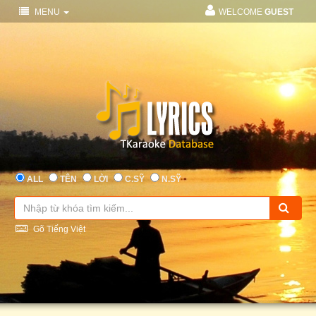
MENU
WELCOME
GUEST
ALL
TÊN
LỜI
C.SỸ
N.SỸ
Gõ Tiếng Việt