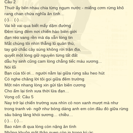
Câu 2
Thuở ấy bên nhau chia từng ngụm nước - miếng cơm rừng khô
rang chan chứa nghĩa ân tình…
(-)… (-)…
Vai kề vai qua biết mấy dặm đường
Đêm từng đêm nơi chiến hào biên giới
đạn réo vang rền mà dạ vẫn lòng tin
Mắt chúng tôi nhìn thẳng lũ quân thù,
tay giữ chắc cây súng không rời trận địa,
quyết một lòng giữ nguyên từng tất đất
dẫu hy sinh cũng cam lòng chẳng tiếc máu xương...
Nói lối
Bạn của tôi ơi… người nằm lại giữa rừng sâu heo hút
Có nghe chăng lời tôi gọi giữa đêm trường
Một nén nhang lòng xin gửi tận biên cương
Cho ấm lại tình xưa thời lửa đạn…
Vọng cổ: Câu 5
Nay trở lại chiến trường xưa nhìn cỏ non xanh mượt mà như
trong tranh vẻ- ngỡ như bóng dáng anh em còn đâu đó giữa rừng
sâu bảng lảng khói sương… chiều…
(-)… (-)…
Bao năm đi qua lòng còn nặng ân tình
Những khuôn mặt thân quen còn in trong ký ức