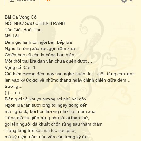
Bài Ca Vọng Cổ
NỖI NHỚ SAU CHIẾN TRANH
Tác Giả- Hoài Thu
Nối Lối
Đêm gió lạnh tôi ngồi bên bếp lửa
Nghe lá rừng xào xạc gợi niềm xưa
Chiến hào cũ còn in bóng bạn hiền
Một thời trai lửa đạn vẫn chưa quên được…
Vọng cổ: Câu 1
Gió biên cương đêm nay sao nghe buồn da… diết, từng cơn lạnh
len vào ký ức gọi về những tháng ngày chinh chiến giữa đêm…
trường…
(-)… (-)…
Biên giới về khuya sương rơi phủ vai gầy
Ngọn lửa tàn sưởi lòng tôi ngày đông đến
mà nghe dạ bồi hồi thương nhớ bạn năm xưa
Tiếng gió hú giữa rừng như lời ai than thở,
gọi tên người đã khuất chốn rừng sâu thăm thẳm
Trăng lưng trời soi mái tóc bạc phơ,
mà kỷ niệm năm nào vẫn còn trong ký ức…