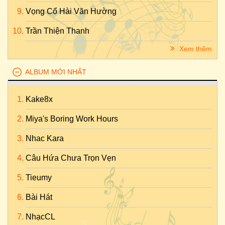
Vọng Cổ Hài Văn Hường
Trần Thiện Thanh
Xem thêm
ALBUM MỚI NHẤT
Kake8x
Miya's Boring Work Hours
Nhac Kara
Câu Hứa Chưa Trọn Vẹn
Tieumy
Bài Hát
NhạcCL