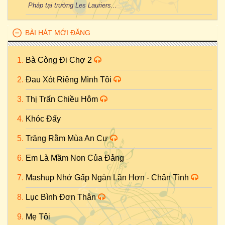
Pháp tại trường Les Lauriers...
BÀI HÁT MỚI ĐĂNG
Bà Còng Đi Chợ 2
Đau Xót Riêng Mình Tôi
Thị Trấn Chiều Hôm
Khóc Đấy
Trăng Rằm Mùa An Cư
Em Là Mầm Non Của Đảng
Mashup Nhớ Gấp Ngàn Lần Hơn - Chân Tình
Lục Bình Đơn Thân
Mẹ Tôi