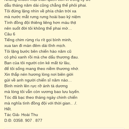
dẫu tháng năm dài cũng chẳng thể phôi phai.
Tôi đứng lặng nhìn về phía chân trời xa
mà nước mắt rưng rưng hoài bao kỷ niệm
Tình đồng đội thiêng liêng hơn máu thịt
nên suốt đời tôi không thể phai mờ…
Câu 6
Tiếng chim rừng ríu rít gọi bình minh,
xua tan đi màn đêm dài tĩnh mịch.
Tôi lặng bước bên chiến hào năm cũ
cỏ phủ xanh rồi mà che dấu thương đau.
Bạn của tôi người còn kẻ mất từ lâu,
để tôi sống mang theo niềm thương nhớ.
Xin thắp nén hương lòng nơi biên giới
gửi về anh người chiến sĩ năm nào…
Bình minh lên rực rỡ ánh tà dương
mà lòng tôi vẫn còn vương bao lưu luyến.
Tóc đã bạc theo tháng ngày chinh chiến
mà nghĩa tình đồng đội với thời gian.. ./.
Hết.
Tác Giả- Hoài Thu
D.Đ. 0358. 907 . 877