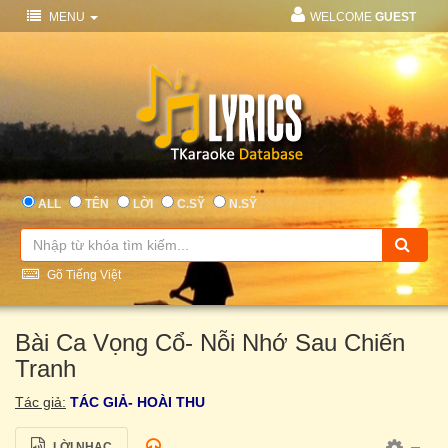
MENU
WELCOME
GUEST
ALL
TÊN
LỜI
C.SỸ
N.SỸ
Gõ Tiếng Việt
Bài Ca Vọng Cổ- Nỗi Nhớ Sau Chiến
Tranh
Tác giả:
TÁC GIẢ- HOÀI THU
LỜI NHẠC