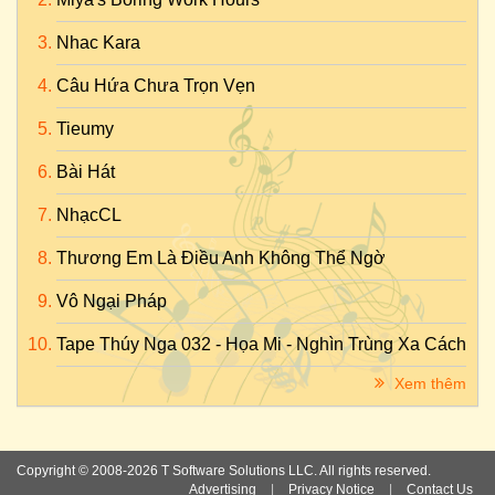
Nhac Kara
Câu Hứa Chưa Trọn Vẹn
Tieumy
Bài Hát
NhạcCL
Thương Em Là Điều Anh Không Thể Ngờ
Vô Ngại Pháp
Tape Thúy Nga 032 - Họa Mi - Nghìn Trùng Xa Cách
Xem thêm
Copyright © 2008-2026 T Software Solutions LLC. All rights reserved.
Advertising
|
Privacy Notice
|
Contact Us