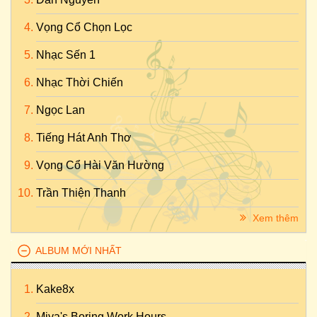
Vọng Cổ Chọn Lọc
Nhạc Sến 1
Nhạc Thời Chiến
Ngọc Lan
Tiếng Hát Anh Thơ
Vọng Cổ Hài Văn Hường
Trần Thiện Thanh
Xem thêm
ALBUM MỚI NHẤT
Kake8x
Miya's Boring Work Hours