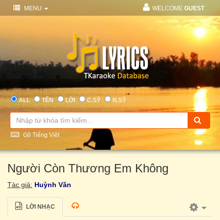
MENU
WELCOME
GUEST
ALL
TÊN
LỜI
C.SỸ
N.SỸ
Gõ Tiếng Việt
Người Còn Thương Em Không
Tác giả:
Huỳnh Văn
LỜI NHẠC