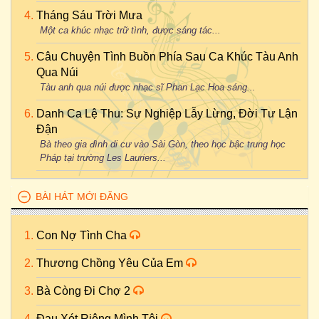
Tháng Sáu Trời Mưa
Một ca khúc nhạc trữ tình, được sáng tác...
Câu Chuyện Tình Buồn Phía Sau Ca Khúc Tàu Anh
Qua Núi
Tàu anh qua núi được nhạc sĩ Phan Lạc Hoa sáng...
Danh Ca Lệ Thu: Sự Nghiệp Lẫy Lừng, Đời Tư Lận
Đận
Bà theo gia đình di cư vào Sài Gòn, theo học bậc trung học
Pháp tại trường Les Lauriers...
BÀI HÁT MỚI ĐĂNG
Con Nợ Tình Cha
Thương Chồng Yêu Của Em
Bà Còng Đi Chợ 2
Đau Xót Riêng Mình Tôi