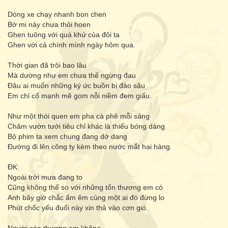
Dòng xe chạy nhanh bon chen
Bờ mi này chưa thôi hoen
Ghen tuông với quá khứ của đôi ta
Ghen với cả chính mình ngày hôm qua.
Thời gian đã trôi bao lâu
Mà dường như em chưa thể ngừng đau
Đâu ai muốn những ký ức buồn bị đào sâu
Em chỉ cố mạnh mẽ gom nỗi niềm đem giấu.
Như một thói quen em pha cà phê mỗi sáng
Chăm vườn tưới tiêu chỉ khác là thiếu bóng dáng
Bộ phim ta xem chung đang dở dang
Đường đi lên công ty kèm theo nước mắt hai hàng.
ĐK:
Ngoài trời mưa đang to
Cũng không thể so với những tổn thương em có
Anh bây giờ chắc ấm êm cùng một ai đó đừng lo
Phút chốc yếu đuối này xin thả vào cơn gió.