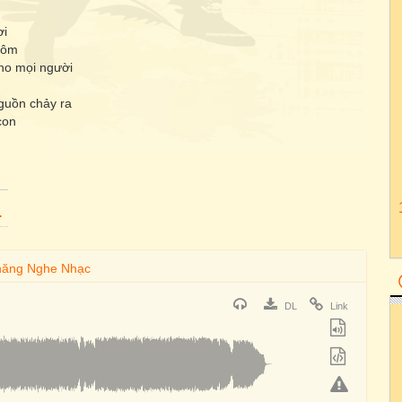
ơi
hôm
ho mọi người
guồn chảy ra
con
)
DL
Link