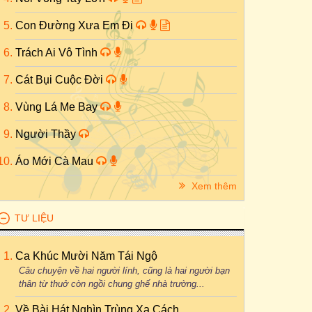
Con Đường Xưa Em Đi
Trách Ai Vô Tình
Cát Bụi Cuộc Đời
Vùng Lá Me Bay
Người Thầy
Áo Mới Cà Mau
Xem thêm
TƯ LIỆU
Ca Khúc Mười Năm Tái Ngộ
Câu chuyện về hai người lính, cũng là hai người bạn
thân từ thuở còn ngồi chung ghế nhà trường...
Về Bài Hát Nghìn Trùng Xa Cách