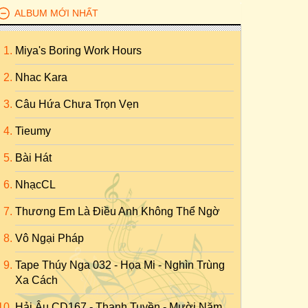
ALBUM MỚI NHẤT
Miya's Boring Work Hours
Nhac Kara
Câu Hứa Chưa Trọn Vẹn
Tieumy
Bài Hát
NhạcCL
Thương Em Là Điều Anh Không Thể Ngờ
Vô Ngại Pháp
Tape Thúy Nga 032 - Họa Mi - Nghìn Trùng
Xa Cách
Hải Âu CD167 - Thanh Tuyền - Mười Năm