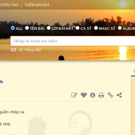
VƯỜN THƠ
|
THÊM BÀI HÁT
ALL
TÊN BÀI
LỜI BÀI HÁT
CA SỸ
NHẠC SỸ
ALBU
Gõ Tiếng Việt
nh
guồn chảy ra
uê nhà