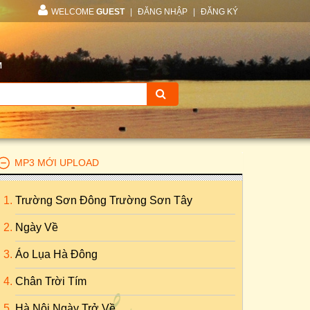
WELCOME
GUEST
|
ĐĂNG NHẬP
|
ĐĂNG KÝ
M
MP3 MỚI UPLOAD
Trường Sơn Đông Trường Sơn Tây
Ngày Về
Áo Lụa Hà Đông
Chân Trời Tím
Hà Nội Ngày Trở Về