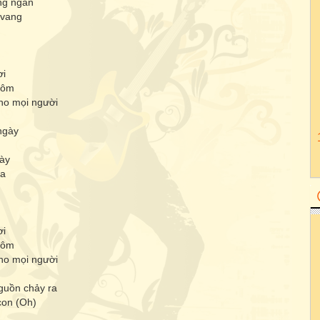
ng ngàn
 vang
ơi
hôm
ho mọi người
ngày
này
oa
ơi
hôm
ho mọi người
guồn chảy ra
con (Oh)