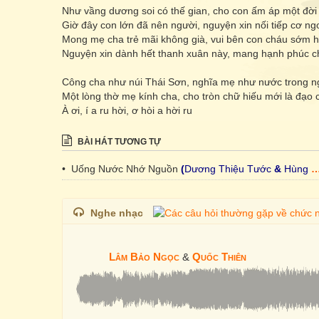
Như vầng dương soi có thế gian, cho con ấm áp một đời
Giờ đây con lớn đã nên người, nguyện xin nối tiếp cơ ng
Mong mẹ cha trẻ mãi không già, vui bên con cháu sớm 
Nguyện xin dành hết thanh xuân này, mang hạnh phúc c
Công cha như núi Thái Sơn, nghĩa mẹ như nước trong n
Một lòng thờ mẹ kính cha, cho tròn chữ hiếu mới là đạo 
À ơi, í a ru hời, ơ hòi a hời ru
BÀI HÁT TƯƠNG TỰ
• Uống Nước Nhớ Nguồn
(
Dương Thiệu Tước
&
Hùng Lân
Nghe nhạc
Lâm Bảo Ngọc
&
Quốc Thiên