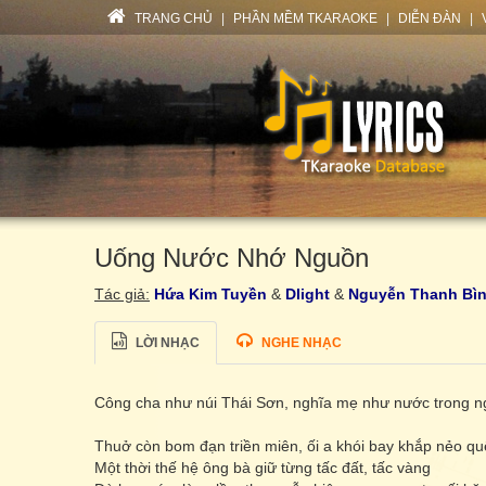
TRANG CHỦ
|
PHẦN MỀM TKARAOKE
|
DIỄN ĐÀN
|
Uống Nước Nhớ Nguồn
Tác giả:
Hứa Kim Tuyền
&
Dlight
&
Nguyễn Thanh Bì
LỜI NHẠC
NGHE NHẠC
Công cha như núi Thái Sơn, nghĩa mẹ như nước trong n
Thuở còn bom đạn triền miên, ối a khói bay khắp nẻo q
Một thời thế hệ ông bà giữ từng tấc đất, tấc vàng