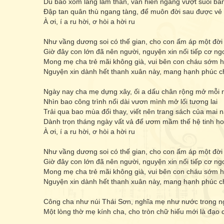
Dù bao xóm làng lầm than, vẫn hiên ngang vượt suối bă
Đập tan quân thù ngang tàng, để muôn đời sau được vẻ
À ơi, í a ru hời, ơ hòi a hời ru
Như vầng dương soi có thế gian, cho con ấm áp một đời
Giờ đây con lớn đã nên người, nguyện xin nối tiếp cơ ng
Mong mẹ cha trẻ mãi không già, vui bên con cháu sớm 
Nguyện xin dành hết thanh xuân này, mang hạnh phúc c
Ngày nay cha mẹ dựng xây, ối a dấu chân rộng mở mỗi 
Nhìn bao công trình nối dài vươn mình mở lối tương lai
Trải qua bao mùa đổi thay, viết nên trang sách của mai 
Dành trọn tháng ngày vất vả để ươm mầm thế hệ tinh h
À ơi, í a ru hời, ơ hòi a hời ru
Như vầng dương soi có thế gian, cho con ấm áp một đời
Giờ đây con lớn đã nên người, nguyện xin nối tiếp cơ ng
Mong mẹ cha trẻ mãi không già, vui bên con cháu sớm 
Nguyện xin dành hết thanh xuân này, mang hạnh phúc c
Công cha như núi Thái Sơn, nghĩa mẹ như nước trong n
Một lòng thờ mẹ kính cha, cho tròn chữ hiếu mới là đạo 