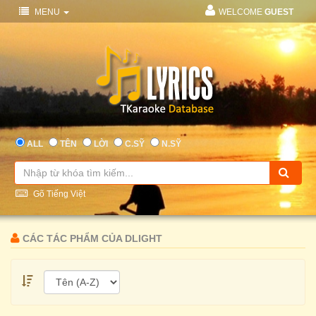
MENU
WELCOME
GUEST
ALL
TÊN
LỜI
C.SỸ
N.SỸ
Gõ Tiếng Việt
CÁC TÁC PHẨM CỦA DLIGHT