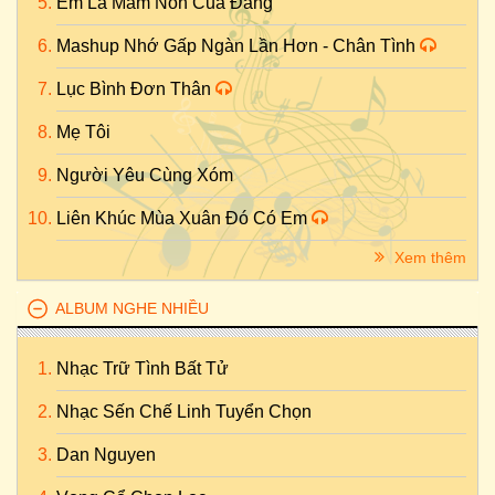
Em Là Mầm Non Của Đảng
Mashup Nhớ Gấp Ngàn Lần Hơn - Chân Tình
Lục Bình Đơn Thân
Mẹ Tôi
Người Yêu Cùng Xóm
Liên Khúc Mùa Xuân Đó Có Em
Xem thêm
ALBUM NGHE NHIỀU
Nhạc Trữ Tình Bất Tử
Nhạc Sến Chế Linh Tuyển Chọn
Dan Nguyen