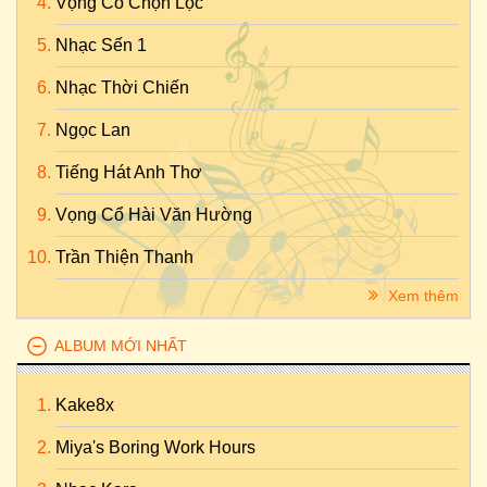
Vọng Cổ Chọn Lọc
Nhạc Sến 1
Nhạc Thời Chiến
Ngọc Lan
Tiếng Hát Anh Thơ
Vọng Cổ Hài Văn Hường
Trần Thiện Thanh
Xem thêm
ALBUM MỚI NHẤT
Kake8x
Miya's Boring Work Hours