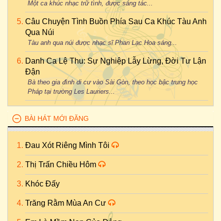
Một ca khúc nhạc trữ tình, được sáng tác...
Câu Chuyện Tình Buồn Phía Sau Ca Khúc Tàu Anh
Qua Núi
Tàu anh qua núi được nhạc sĩ Phan Lạc Hoa sáng...
Danh Ca Lệ Thu: Sự Nghiệp Lẫy Lừng, Đời Tư Lận
Đận
Bà theo gia đình di cư vào Sài Gòn, theo học bậc trung học
Pháp tại trường Les Lauriers...
BÀI HÁT MỚI ĐĂNG
Đau Xót Riêng Mình Tôi
Thị Trấn Chiều Hôm
Khóc Đấy
Trăng Rằm Mùa An Cư