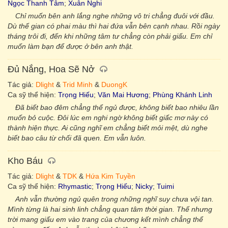
Ngọc Thanh Tâm
;
Xuân Nghi
Chỉ muốn bên anh lắng nghe những vô tri chẳng đuôi với đầu.
Dù thế gian có phai màu thì hai đứa vẫn bên cạnh nhau. Rồi ngày
tháng trôi đi, đến khi những tâm tư chẳng còn phải giấu. Em chỉ
muốn làm bạn để được ở bên anh thật.
Đủ Nắng, Hoa Sẽ Nở
Tác giả:
Dlight
&
Trid Minh
&
DuongK
Ca sỹ thể hiện:
Trọng Hiếu
;
Văn Mai Hương
;
Phùng Khánh Linh
Đã biết bao đêm chẳng thể ngủ được, không biết bao nhiêu lần
muốn bỏ cuộc. Đôi lúc em nghi ngờ không biết giấc mơ này có
thành hiện thực. Ai cũng nghĩ em chẳng biết mỏi mệt, dù nghe
biết bao câu từ chối đã quen. Em vẫn luôn.
Kho Báu
Tác giả:
Dlight
&
TDK
&
Hứa Kim Tuyền
Ca sỹ thể hiện:
Rhymastic
;
Trọng Hiếu
;
Nicky
;
Tuimi
Anh vẫn thường ngủ quên trong những nghĩ suy chưa vội tan.
Mình từng là hai sinh linh chẳng quan tâm thời gian. Thế nhưng
trời mang giấu em vào trang của chương kết mình chẳng thể