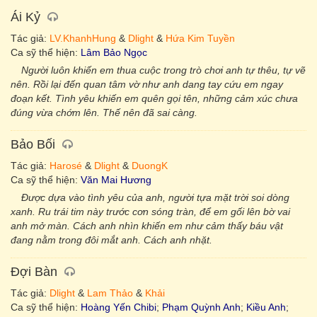
Ái Kỷ
Tác giả:
LV.KhanhHung
&
Dlight
&
Hứa Kim Tuyền
Ca sỹ thể hiện:
Lâm Bảo Ngọc
Người luôn khiến em thua cuộc trong trò chơi anh tự thêu, tự vẽ
nên. Rồi lại đến quan tâm vờ như anh dang tay cứu em ngay
đoạn kết. Tình yêu khiến em quên gọi tên, những cảm xúc chưa
đúng vừa chớm lên. Thế nên đã sai càng.
Bảo Bối
Tác giả:
Harosé
&
Dlight
&
DuongK
Ca sỹ thể hiện:
Văn Mai Hương
Được dựa vào tình yêu của anh, người tựa mặt trời soi dòng
xanh. Ru trái tim này trước cơn sóng tràn, để em gối lên bờ vai
anh mở màn. Cách anh nhìn khiến em như cảm thấy báu vật
đang nằm trong đôi mắt anh. Cách anh nhặt.
Đợi Bàn
Tác giả:
Dlight
&
Lam Thảo
&
Khải
Ca sỹ thể hiện:
Hoàng Yến Chibi
;
Phạm Quỳnh Anh
;
Kiều Anh
;