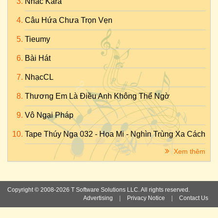
Nhac Kara
Câu Hứa Chưa Trọn Vẹn
Tieumy
Bài Hát
NhạcCL
Thương Em Là Điều Anh Không Thể Ngờ
Vô Ngại Pháp
Tape Thúy Nga 032 - Họa Mi - Nghìn Trùng Xa Cách
Xem thêm
Copyright © 2008-2026 T Software Solutions LLC. All rights reserved.
Advertising
|
Privacy Notice
|
Contact Us