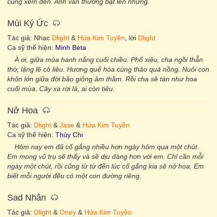
cùng xem đến. Anh vẫn thường bật lên những.
Mùi Ký Ức
Tác giả: Nhạc
Dlight
&
Hứa Kim Tuyền
, lời
Dlight
Ca sỹ thể hiện:
Minh Beta
À ơi, giữa mùa hanh nắng cuối chiều. Phố xiêu, cha ngồi thẫn
thờ, lặng lẽ cô liêu. Hương quế hòa cùng thảo quả nồng. Nuôi con
khôn lớn giữa đời bão giông âm thầm. Rồi cha sẽ tàn như hoa
cuối mùa. Cây xa rời lá, ai còn tiêu.
Nở Hoa
Tác giả:
Dlight
&
Jase
&
Hứa Kim Tuyền
Ca sỹ thể hiện:
Thùy Chi
Hôm nay em đã cố gắng nhiều hơn ngày hôm qua một chút.
Em mong vũ trụ sẽ thấy và sẽ dịu dàng hơn với em. Chỉ cần mỗi
ngày một chút, rồi cũng từ từ đến lúc cố gắng kia sẽ nở hoa. Em
biết mỗi người đều có một con đường riêng.
Sad Nhân
Tác giả:
Dlight
&
Oney
&
Hứa Kim Tuyền