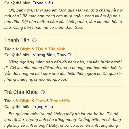
Ca sỹ thể hiện:
Trọng Hiếu
Oh, baby girl, tại vì sao em luôn quan tâm nhưng chẳng hề nói
một câu? Bỏ mặc anh trong cơn mưa ngâu, xong lại ôm ấp như
ban đầu. Dệt nên những cảm xúc không màu, làm tim anh hóa u
sầu. Càng bên nhau, nó cứ thêm đau. Sao.
Thanh Tân
Tác giả:
Dlight
&
TDK
&
Trid Minh
Ca sỹ thể hiện:
Vương Bình
;
Thùy Chi
Nắng nghiêng mình trên bến đò năm nào, nơi tiễn bước người
đi. Gió lay nhẹ mang đôi mình tương phùng, sau bao năm biệt ly.
Vẫn đôi hàng mi biết cười như lúc thiếu thời, người ơi. Đã qua rồi
những tháng ngày mơ mộng, xuôi.
Trả Chìa Khóa
Tác giả:
Dlight
&
Oney
&
Trọng Hiếu
Ca sỹ thể hiện:
Trọng Hiếu
Em gọi anh mở cửa, mà không thấy trả lời. Ha-ha-ha. Tin đã
qua rất lâu, nhưng anh còn trông mong. Chẳng biết em có đang
nghĩ suy về anh không? Baby, chưa có ai khiến anh rung động