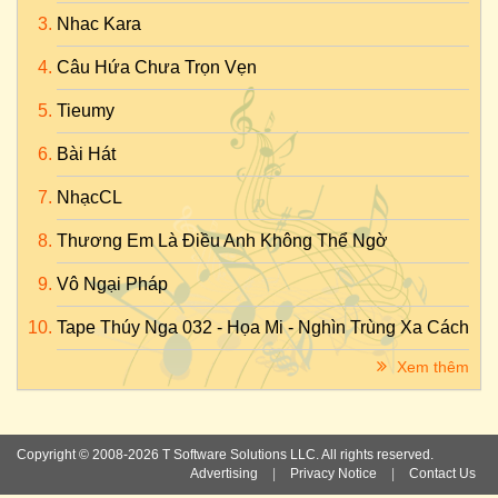
Nhac Kara
Câu Hứa Chưa Trọn Vẹn
Tieumy
Bài Hát
NhạcCL
Thương Em Là Điều Anh Không Thể Ngờ
Vô Ngại Pháp
Tape Thúy Nga 032 - Họa Mi - Nghìn Trùng Xa Cách
Xem thêm
Copyright © 2008-2026 T Software Solutions LLC. All rights reserved.
Advertising
|
Privacy Notice
|
Contact Us