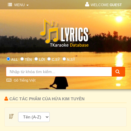
MENU
WELCOME
GUEST
ALL
TÊN
LỜI
C.SỸ
N.SỸ
Gõ Tiếng Việt
CÁC TÁC PHẨM CỦA HỨA KIM TUYỀN