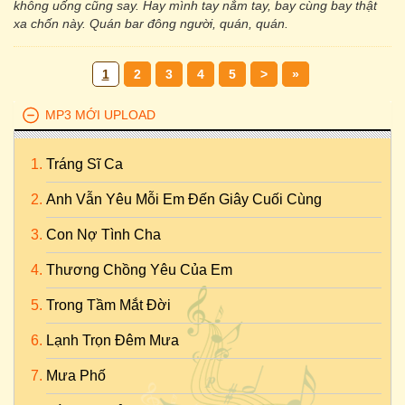
không uống cũng say. Hay mình tay nắm tay, bay cùng bay thật
xa chốn này. Quán bar đông người, quán, quán.
1
2
3
4
5
>
»
MP3 MỚI UPLOAD
Tráng Sĩ Ca
Anh Vẫn Yêu Mỗi Em Đến Giây Cuối Cùng
Con Nợ Tình Cha
Thương Chồng Yêu Của Em
Trong Tầm Mắt Đời
Lạnh Trọn Đêm Mưa
Mưa Phố