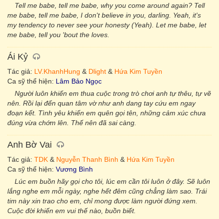
Tell me babe, tell me babe, why you come around again? Tell
me babe, tell me babe, I don't believe in you, darling. Yeah, it's
my tendency to never see your honesty (Yeah). Let me babe, let
me babe, tell you 'bout the loves.
Ái Kỷ
Tác giả:
LV.KhanhHung
&
Dlight
&
Hứa Kim Tuyền
Ca sỹ thể hiện:
Lâm Bảo Ngọc
Người luôn khiến em thua cuộc trong trò chơi anh tự thêu, tự vẽ
nên. Rồi lại đến quan tâm vờ như anh dang tay cứu em ngay
đoạn kết. Tình yêu khiến em quên gọi tên, những cảm xúc chưa
đúng vừa chớm lên. Thế nên đã sai càng.
Anh Bờ Vai
Tác giả:
TDK
&
Nguyễn Thanh Bình
&
Hứa Kim Tuyền
Ca sỹ thể hiện:
Vương Bình
Lúc em buồn hãy gọi cho tôi, lúc em cần tôi luôn ở đây. Sẽ luôn
lắng nghe em mỗi ngày, nghe hết đêm cũng chẳng làm sao. Trái
tim này xin trao cho em, chỉ mong được làm người đứng xem.
Cuộc đời khiến em vui thế nào, buồn biết.