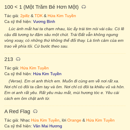
100 < 1 (Một Trăm Bé Hơn Một)
Tác giả:
2pillz
&
TDK
&
Hứa Kim Tuyền
Ca sỹ thể hiện:
Vương Bình
Lúc ánh mắt hai ta chạm nhau, lúc ấy trái tim nói vài câu. Có lẽ
cậu đã tương tư đậm sâu một chút. Trái Đất vẫn không ngưng
vòng xoay, có những thứ không thể đổi thay. Là tình cảm của em
trao về phía tôi. Cứ bước theo sau.
213
Tác giả:
Hứa Kim Tuyền
Ca sỹ thể hiện:
Hứa Kim Tuyền
(Verse). Em ơi anh thích em. Muốn đi cùng em về nơi rất xa.
Nơi chỉ có đôi ta cầm tay và ôm. Nơi chỉ có đôi ta khiêu vũ và hôn.
Em ơi anh rất yêu. Rất yêu màu mắt, mùi hương tóc e. Yêu cái
cách em ôm chặt anh từ.
A Red Flag
Tác giả: Nhạc
Hứa Kim Tuyền
, lời
Orange
&
Hứa Kim Tuyền
Ca sỹ thể hiện:
Văn Mai Hương