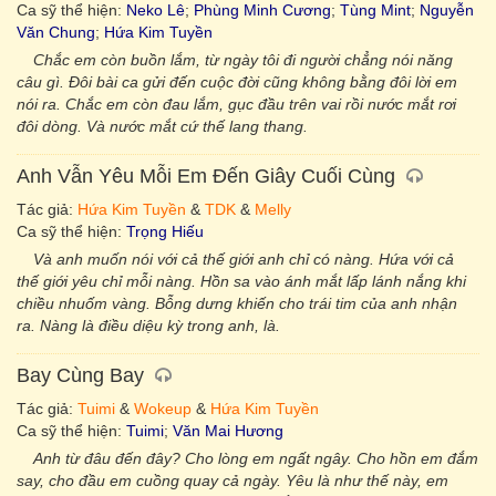
Ca sỹ thể hiện:
Neko Lê
;
Phùng Minh Cương
;
Tùng Mint
;
Nguyễn
Văn Chung
;
Hứa Kim Tuyền
Chắc em còn buồn lắm, từ ngày tôi đi người chẳng nói năng
câu gì. Đôi bài ca gửi đến cuộc đời cũng không bằng đôi lời em
nói ra. Chắc em còn đau lắm, gục đầu trên vai rồi nước mắt rơi
đôi dòng. Và nước mắt cứ thế lang thang.
Anh Vẫn Yêu Mỗi Em Đến Giây Cuối Cùng
Tác giả:
Hứa Kim Tuyền
&
TDK
&
Melly
Ca sỹ thể hiện:
Trọng Hiếu
Và anh muốn nói với cả thế giới anh chỉ có nàng. Hứa với cả
thế giới yêu chỉ mỗi nàng. Hồn sa vào ánh mắt lấp lánh nắng khi
chiều nhuốm vàng. Bỗng dưng khiến cho trái tim của anh nhận
ra. Nàng là điều diệu kỳ trong anh, là.
Bay Cùng Bay
Tác giả:
Tuimi
&
Wokeup
&
Hứa Kim Tuyền
Ca sỹ thể hiện:
Tuimi
;
Văn Mai Hương
Anh từ đâu đến đây? Cho lòng em ngất ngây. Cho hồn em đắm
say, cho đầu em cuồng quay cả ngày. Yêu là như thế này, em