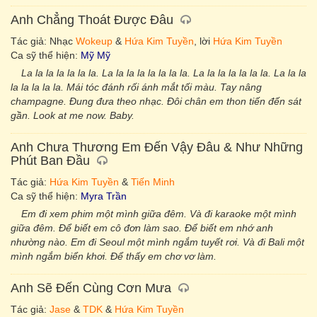
Anh Chẳng Thoát Được Đâu
Tác giả: Nhạc
Wokeup
&
Hứa Kim Tuyền
, lời
Hứa Kim Tuyền
Ca sỹ thể hiện:
Mỹ Mỹ
La la la la la la la. La la la la la la la la. La la la la la la la. La la la
la la la la la. Mái tóc đánh rối ánh mắt tối màu. Tay nâng
champagne. Đung đưa theo nhạc. Đôi chân em thon tiến đến sát
gần. Look at me now. Baby.
Anh Chưa Thương Em Đến Vậy Đâu & Như Những
Phút Ban Đầu
Tác giả:
Hứa Kim Tuyền
&
Tiến Minh
Ca sỹ thể hiện:
Myra Trần
Em đi xem phim một mình giữa đêm. Và đi karaoke một mình
giữa đêm. Để biết em cô đơn làm sao. Để biết em nhớ anh
nhường nào. Em đi Seoul một mình ngắm tuyết rơi. Và đi Bali một
mình ngắm biển khơi. Để thấy em chơ vơ làm.
Anh Sẽ Đến Cùng Cơn Mưa
Tác giả:
Jase
&
TDK
&
Hứa Kim Tuyền