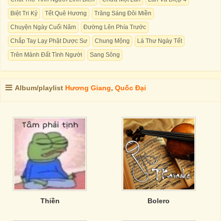
Biệt Tri Kỷ
Tết Quê Hương
Trăng Sáng Đôi Miền
Chuyện Ngày Cuối Năm
Đường Lên Phía Trước
Chắp Tay Lạy Phật Dược Sư
Chung Mộng
Lá Thư Ngày Tết
Trên Mảnh Đất Tình Người
Sang Sông
Album/playlist
Hương Giang
,
Quốc Đại
Thiền
Bolero