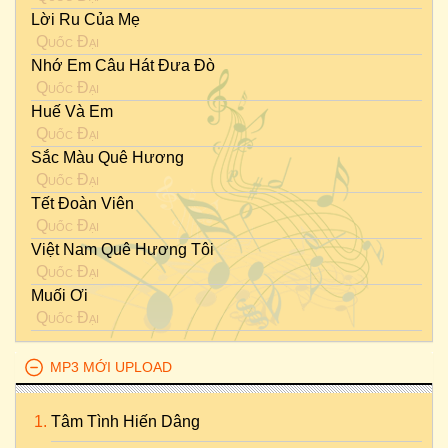
Lời Ru Của Mẹ
Quốc Đại
Nhớ Em Câu Hát Đưa Đò
Quốc Đại
Huế Và Em
Quốc Đại
Sắc Màu Quê Hương
Quốc Đại
Tết Đoàn Viên
Quốc Đại
Việt Nam Quê Hương Tôi
Quốc Đại
Muối Ơi
Quốc Đại
MP3 MỚI UPLOAD
Tâm Tình Hiến Dâng