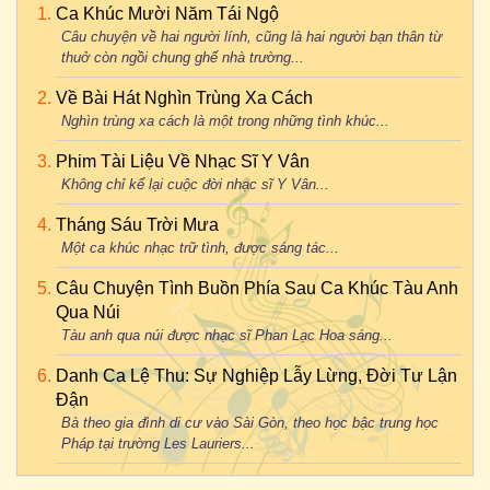
Ca Khúc Mười Năm Tái Ngộ
Câu chuyện về hai người lính, cũng là hai người bạn thân từ
thuở còn ngồi chung ghế nhà trường...
Về Bài Hát Nghìn Trùng Xa Cách
Nghìn trùng xa cách là một trong những tình khúc...
Phim Tài Liệu Về Nhạc Sĩ Y Vân
Không chỉ kể lại cuộc đời nhạc sĩ Y Vân...
Tháng Sáu Trời Mưa
Một ca khúc nhạc trữ tình, được sáng tác...
Câu Chuyện Tình Buồn Phía Sau Ca Khúc Tàu Anh
Qua Núi
Tàu anh qua núi được nhạc sĩ Phan Lạc Hoa sáng...
Danh Ca Lệ Thu: Sự Nghiệp Lẫy Lừng, Đời Tư Lận
Đận
Bà theo gia đình di cư vào Sài Gòn, theo học bậc trung học
Pháp tại trường Les Lauriers...