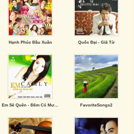
Hạnh Phúc Đầu Xuân
Quốc Đại - Giã Từ
Em Sẽ Quên - Đêm Có Mưa Rơi
FavoriteSongs2