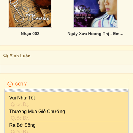
Nhạc 002
Ngày Xưa Hoàng Thị - Em Quên Điệu Lý Tình Quê
Bình Luận
GỢI Ý
Vui Như Tết
Quốc Đại
Thương Mùa Gió Chướng
Quốc Đại
Ra Bờ Sông
Quốc Đại