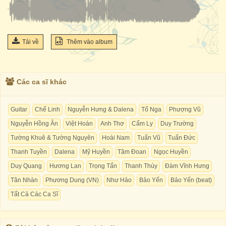
Tải về
Thêm vào album
Các ca sĩ khác
Guitar
Chế Linh
Nguyễn Hưng & Dalena
Tố Nga
Phượng Vũ
Nguyễn Hồng Ân
Việt Hoàn
Anh Thơ
Cẩm Ly
Duy Trường
Tường Khuê & Tường Nguyên
Hoài Nam
Tuấn Vũ
Tuấn Đức
Thanh Tuyền
Dalena
Mỹ Huyền
Tâm Đoan
Ngọc Huyền
Duy Quang
Hương Lan
Trọng Tấn
Thanh Thúy
Đàm Vĩnh Hưng
Tân Nhàn
Phương Dung (VN)
Như Hảo
Bảo Yến
Bảo Yến (beat)
Tất Cả Các Ca Sĩ