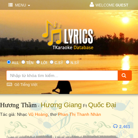
MENU
WELCOME
GUEST
ALL
TÊN
LỜI
C.SỸ
N.SỸ
Gõ Tiếng Việt
Hương Thầm
Hương Giang
Quốc Đại
-
Ft
Tác giả: Nhạc
Vũ Hoàng
, thơ
Phan Thị Thanh Nhàn
2.461