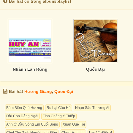
Bài hát có trong album/playlist
Nhánh Lan Rừng
Quốc Đại
Bài hát
Hương Giang
,
Quốc Đại
Bám Biển Quê Hương
Ru Lại Câu Hò
Nhạn Sầu Thương Ai
Đời Con Dâng Ngài
Tình Chàng Ý Thiếp
Anh Ở Đầu Sông Em Cuối Sông
Xuân Quê Tôi
Chút Thơ Tình Người Lính Biển
Chưa Một Lần
Lan Và Điệp 4