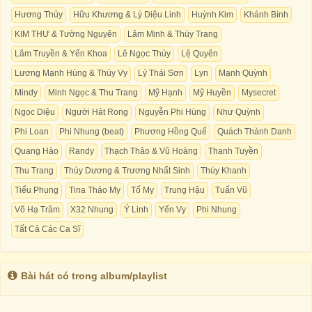
Hương Thủy
Hữu Khương & Lý Diệu Linh
Huỳnh Kim
Khánh Bình
KIM THƯ & Tường Nguyên
Lâm Minh & Thùy Trang
Lâm Truyền & Yến Khoa
Lê Ngọc Thúy
Lệ Quyên
Lương Mạnh Hùng & Thúy Vy
Lý Thái Sơn
Lyn
Mạnh Quỳnh
Mindy
Minh Ngọc & Thu Trang
Mỹ Hạnh
Mỹ Huyền
Mysecret
Ngọc Diệu
Người Hát Rong
Nguyễn Phi Hùng
Như Quỳnh
Phi Loan
Phi Nhung (beat)
Phương Hồng Quế
Quách Thành Danh
Quang Hào
Randy
Thạch Thảo & Vũ Hoàng
Thanh Tuyền
Thu Trang
Thùy Dương & Trương Nhất Sinh
Thúy Khanh
Tiểu Phụng
Tina Thảo My
Tố My
Trung Hậu
Tuấn Vũ
Võ Hạ Trâm
X32 Nhung
Ý Linh
Yến Vy
Phi Nhung
Tất Cả Các Ca Sĩ
Bài hát có trong album/playlist