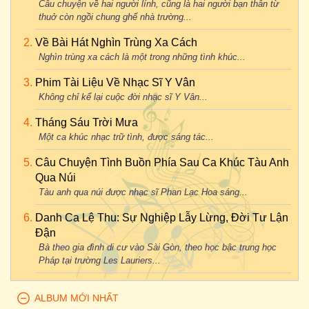
Câu chuyện về hai người lính, cũng là hai người bạn thân từ
thuở còn ngồi chung ghế nhà trường...
Về Bài Hát Nghìn Trùng Xa Cách
Nghìn trùng xa cách là một trong những tình khúc...
Phim Tài Liệu Về Nhạc Sĩ Y Vân
Không chỉ kể lại cuộc đời nhạc sĩ Y Vân...
Tháng Sáu Trời Mưa
Một ca khúc nhạc trữ tình, được sáng tác...
Câu Chuyện Tình Buồn Phía Sau Ca Khúc Tàu Anh
Qua Núi
Tàu anh qua núi được nhạc sĩ Phan Lạc Hoa sáng...
Danh Ca Lệ Thu: Sự Nghiệp Lẫy Lừng, Đời Tư Lận
Đận
Bà theo gia đình di cư vào Sài Gòn, theo học bậc trung học
Pháp tại trường Les Lauriers...
ALBUM MỚI NHẤT