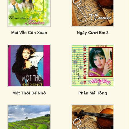
Mai Vẫn Còn Xuân
Ngày Cưới Em 2
Một Thời Để Nhớ
Phận Má Hồng