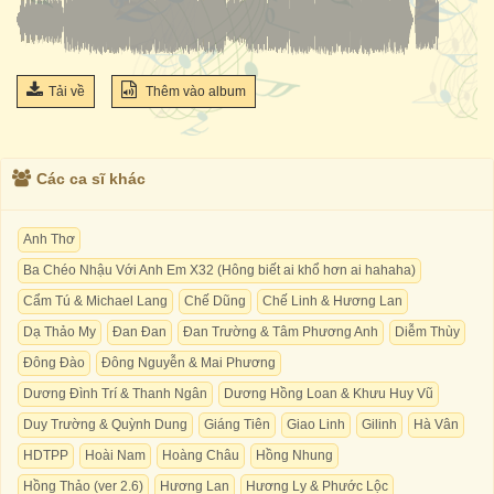
Tải về
Thêm vào album
Các ca sĩ khác
Anh Thơ
Ba Chéo Nhậu Với Anh Em X32 (Hông biết ai khổ hơn ai hahaha)
Cẩm Tú & Michael Lang
Chế Dũng
Chế Linh & Hương Lan
Dạ Thảo My
Đan Đan
Đan Trường & Tâm Phương Anh
Diễm Thùy
Đông Đào
Đông Nguyễn & Mai Phương
Dương Đình Trí & Thanh Ngân
Dương Hồng Loan & Khưu Huy Vũ
Duy Trường & Quỳnh Dung
Giáng Tiên
Giao Linh
Gilinh
Hà Vân
HDTPP
Hoài Nam
Hoàng Châu
Hồng Nhung
Hồng Thảo (ver 2.6)
Hương Lan
Hương Ly & Phước Lộc