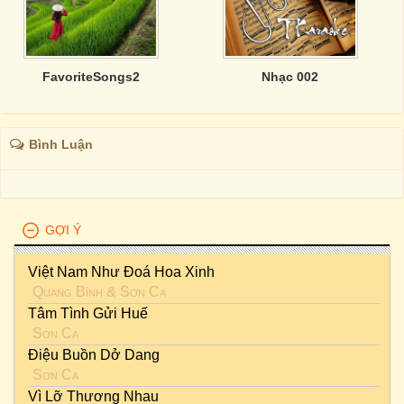
FavoriteSongs2
Nhạc 002
Bình Luận
GỢI Ý
Việt Nam Như Đoá Hoa Xinh
Quang Bình
&
Sơn Ca
Tâm Tình Gửi Huế
Sơn Ca
Điệu Buồn Dở Dang
Sơn Ca
Vì Lỡ Thương Nhau