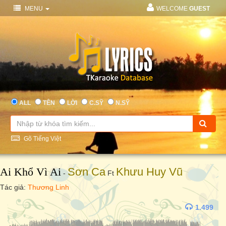
MENU
WELCOME
GUEST
ALL
TÊN
LỜI
C.SỸ
N.SỸ
Gõ Tiếng Việt
Ai Khổ Vì Ai
Sơn Ca
Khưu Huy Vũ
-
Ft
Tác giả:
Thương Linh
1.499