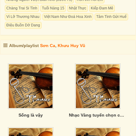
Chàng Trai Si Tình
Tuổi Nàng 15
Nhật Thực
Kiếp Đam Mê
Vì Lỡ Thương Nhau
Việt Nam Như Đoá Hoa Xinh
Tâm Tình Gửi Huế
Điệu Buồn Dở Dang
Album/playlist
Sơn Ca
,
Khưu Huy Vũ
Sống là vậy
Nhạc Vàng tuyển chọn của Phương Anh