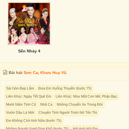
Sến Nhảy 4
Bài hát
Sơn Ca
,
Khưu Huy Vũ
Sài Gòn Đẹp Lắm
Đưa Em Xuống Thuyền (trước 75)
Liên Khúc: Ngày Tết Quê Em
Liên Khúc: Như Một Cơn Mê; Phận Bạc
Mười Năm Tình Cũ
Nhã Ca
Những Chuyến Xe Trong Đời
Vườn Dâu Lá Mới
Chuyện Tình Người Trinh Nữ Tên Thi
Em Không Chờ Anh Nữa (trước 75)
Những Người Vượt Gian Khổ (trước 75)
Hỏi Anh Hỏi Em