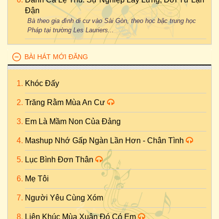
Đận
Bà theo gia đình di cư vào Sài Gòn, theo học bậc trung học
Pháp tại trường Les Lauriers...
BÀI HÁT MỚI ĐĂNG
Khóc Đấy
Trăng Rằm Mùa An Cư
Em Là Mầm Non Của Đảng
Mashup Nhớ Gấp Ngàn Lần Hơn - Chân Tình
Lục Bình Đơn Thân
Mẹ Tôi
Người Yêu Cùng Xóm
Liên Khúc Mùa Xuân Đó Có Em