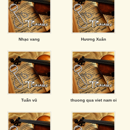
Nhạc vang
Hương Xuân
Tuấn vũ
thuong qua viet nam oi