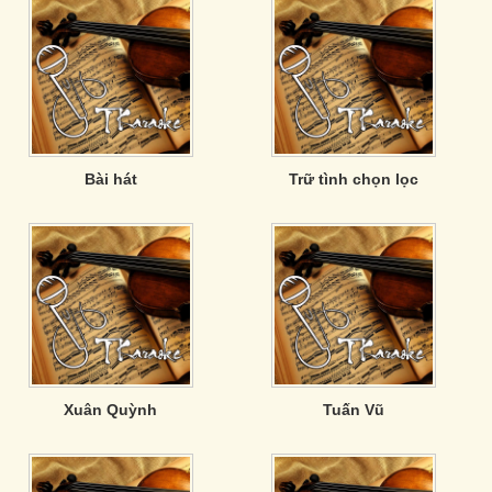
Bài hát
Trữ tình chọn lọc
Xuân Quỳnh
Tuấn Vũ