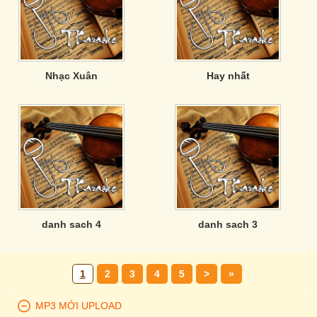
Nhạc Xuân
Hay nhất
danh sach 4
danh sach 3
1
2
3
4
5
>
»
MP3 MỚI UPLOAD