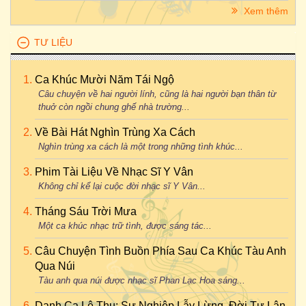
Xem thêm
TƯ LIỆU
Ca Khúc Mười Năm Tái Ngộ
Câu chuyện về hai người lính, cũng là hai người bạn thân từ
thuở còn ngồi chung ghế nhà trường...
Về Bài Hát Nghìn Trùng Xa Cách
Nghìn trùng xa cách là một trong những tình khúc...
Phim Tài Liệu Về Nhạc Sĩ Y Vân
Không chỉ kể lại cuộc đời nhạc sĩ Y Vân...
Tháng Sáu Trời Mưa
Một ca khúc nhạc trữ tình, được sáng tác...
Câu Chuyện Tình Buồn Phía Sau Ca Khúc Tàu Anh
Qua Núi
Tàu anh qua núi được nhạc sĩ Phan Lạc Hoa sáng...
Danh Ca Lệ Thu: Sự Nghiệp Lẫy Lừng, Đời Tư Lận