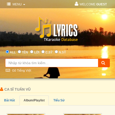
MENU
WELCOME
GUEST
ALL
TÊN
LỜI
C.SỸ
N.SỸ
Gõ Tiếng Việt
CA SĨ TUẤN VŨ
Bài Hát
Album/Playlist
Tiểu Sử