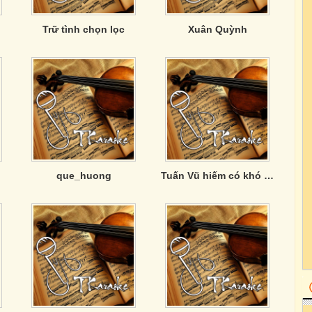
Trữ tình chọn lọc
Xuân Quỳnh
que_huong
Tuấn Vũ hiếm có khó tìm