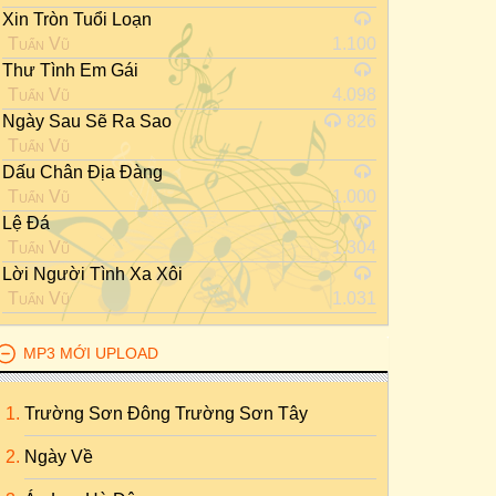
Xin Tròn Tuổi Loạn
Tuấn Vũ
1.100
Thư Tình Em Gái
Tuấn Vũ
4.098
Ngày Sau Sẽ Ra Sao
826
Tuấn Vũ
Dấu Chân Địa Đàng
Tuấn Vũ
1.000
Lệ Đá
Tuấn Vũ
1.304
Lời Người Tình Xa Xôi
Tuấn Vũ
1.031
MP3 MỚI UPLOAD
Trường Sơn Đông Trường Sơn Tây
Ngày Về