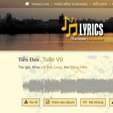
TRANG CHỦ
|
PHẦN MỀM TKARAOKE
|
DIỄN ĐÀN
|
Tiễn Đưa
Tuấn Vũ
-
Tác giả: Nhạc
Lê Đức Long
, thơ
Đặng Hiền
Tải về
Thêm vào album
Mã Nhúng