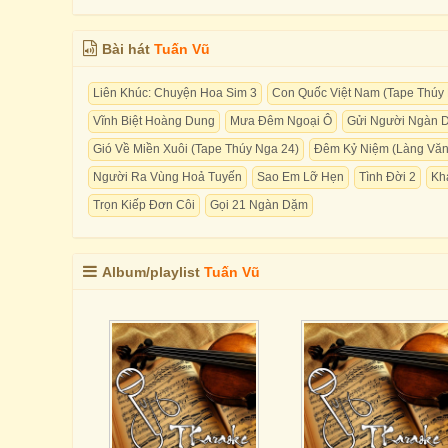
Bài hát
Tuấn Vũ
Liên Khúc: Chuyện Hoa Sim 3
Con Quốc Việt Nam (Tape Thúy
Vĩnh Biệt Hoàng Dung
Mưa Đêm Ngoại Ô
Gửi Người Ngàn 
Gió Về Miền Xuôi (Tape Thúy Nga 24)
Đêm Kỷ Niệm (Làng Văn 
Người Ra Vùng Hoả Tuyến
Sao Em Lỡ Hẹn
Tình Đời 2
Kh
Trọn Kiếp Đơn Côi
Gọi 21 Ngàn Dặm
Album/playlist
Tuấn Vũ