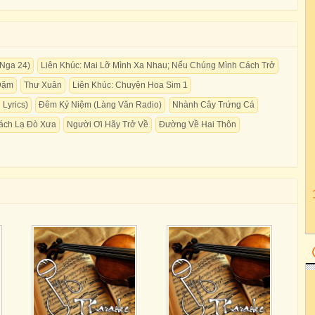
 Nga 24)
Liên Khúc: Mai Lỡ Mình Xa Nhau; Nếu Chúng Mình Cách Trở
Dặm
Thư Xuân
Liên Khúc: Chuyện Hoa Sim 1
Lyrics)
Đêm Kỷ Niệm (Làng Văn Radio)
Nhành Cây Trứng Cá
ách Lạ Đò Xưa
Người Ơi Hãy Trở Về
Đường Về Hai Thôn