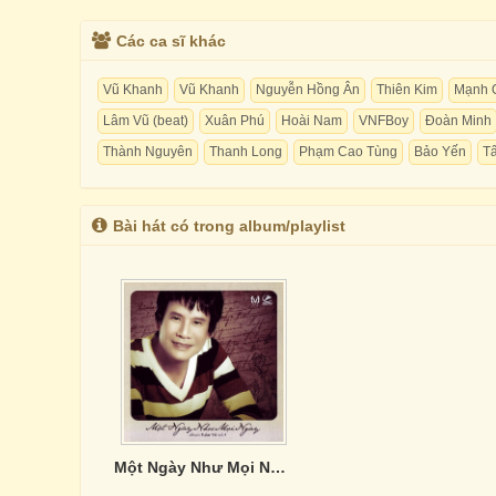
Các ca sĩ khác
Vũ Khanh
Vũ Khanh
Nguyễn Hồng Ân
Thiên Kim
Mạnh 
Lâm Vũ (beat)
Xuân Phú
Hoài Nam
VNFBoy
Đoàn Minh
Thành Nguyên
Thanh Long
Phạm Cao Tùng
Bảo Yến
Tấ
Bài hát có trong album/playlist
Một Ngày Như Mọi Ngày - Tuấn Vũ Vol.4