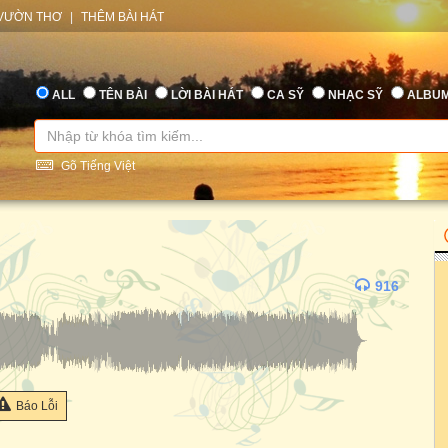
VƯỜN THƠ
|
THÊM BÀI HÁT
ALL
TÊN BÀI
LỜI BÀI HÁT
CA SỸ
NHẠC SỸ
ALBU
Gõ Tiếng Việt
916
Báo Lỗi