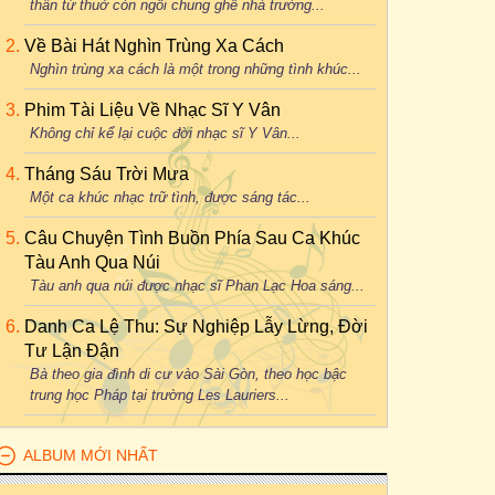
thân từ thuở còn ngồi chung ghế nhà trường...
Về Bài Hát Nghìn Trùng Xa Cách
Nghìn trùng xa cách là một trong những tình khúc...
Phim Tài Liệu Về Nhạc Sĩ Y Vân
Không chỉ kể lại cuộc đời nhạc sĩ Y Vân...
Tháng Sáu Trời Mưa
Một ca khúc nhạc trữ tình, được sáng tác...
Câu Chuyện Tình Buồn Phía Sau Ca Khúc
Tàu Anh Qua Núi
Tàu anh qua núi được nhạc sĩ Phan Lạc Hoa sáng...
Danh Ca Lệ Thu: Sự Nghiệp Lẫy Lừng, Đời
Tư Lận Đận
Bà theo gia đình di cư vào Sài Gòn, theo học bậc
trung học Pháp tại trường Les Lauriers...
ALBUM MỚI NHẤT