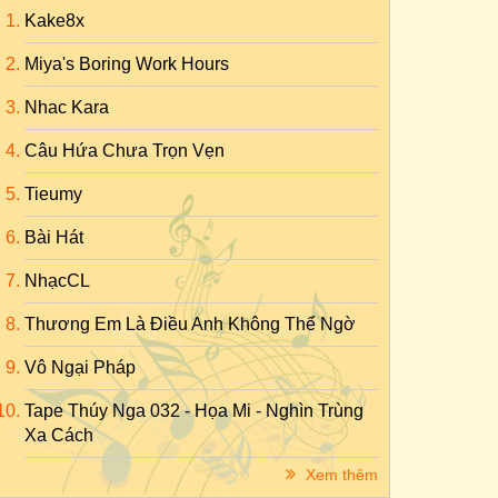
Kake8x
Miya's Boring Work Hours
Nhac Kara
Câu Hứa Chưa Trọn Vẹn
Tieumy
Bài Hát
NhạcCL
Thương Em Là Điều Anh Không Thể Ngờ
Vô Ngại Pháp
Tape Thúy Nga 032 - Họa Mi - Nghìn Trùng
Xa Cách
Xem thêm