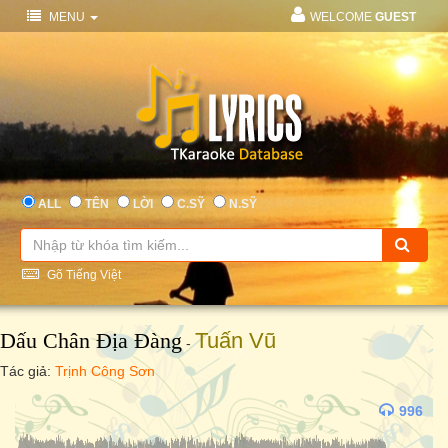
MENU
WELCOME
GUEST
ALL
TÊN
LỜI
C.SỸ
N.SỸ
Gõ Tiếng Việt
Dấu Chân Địa Đàng
Tuấn Vũ
-
Tác giả:
Trịnh Công Sơn
996