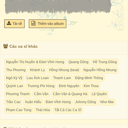
Tải về
Thêm vào album
Các ca sĩ khác
Nguyễn Thị Huyền & Đàm Vĩnh Hưng
Quang Dũng
Hồ Trung Dũng
Thu Phương
Khánh Ly
Hồng Nhung (beat)
Nguyễn Hồng Nhung
Ngô Kỳ Vỹ
Lưu Ánh Loan
Thanh Lam
Đặng Minh Thông
Quỳnh Lan
Trương Phi Hùng
Đình Nguyên
Kim Thoa
Phương Thanh
Cẩm Vân
Cẩm Vân & Quang Hà
Lệ Quyên
Trần Cao
Xuân Hiếu
Đàm Vĩnh Hưng
Johnny Dũng
Như Mai
Phạm Cao Tùng
Thái Hòa
Tất Cả Các Ca Sĩ