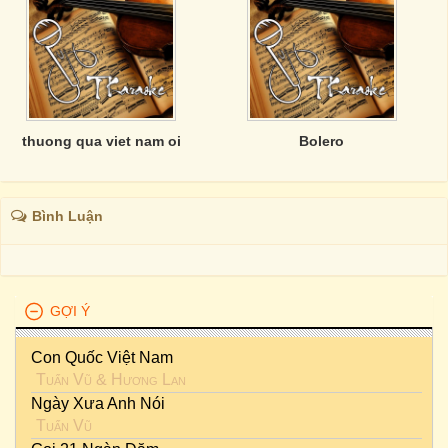
thuong qua viet nam oi
Bolero
Bình Luận
GỢI Ý
Con Quốc Việt Nam
Tuấn Vũ
&
Hương Lan
Ngày Xưa Anh Nói
Tuấn Vũ