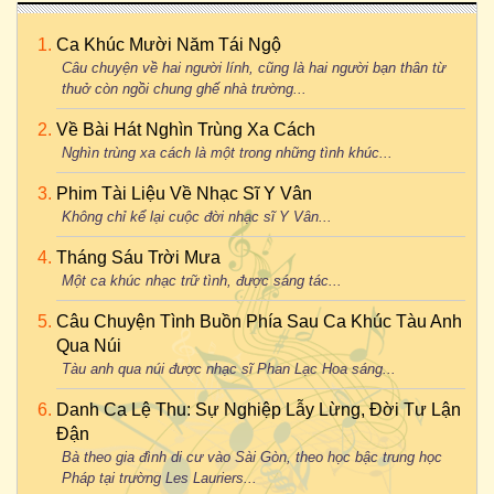
Ca Khúc Mười Năm Tái Ngộ
Câu chuyện về hai người lính, cũng là hai người bạn thân từ
thuở còn ngồi chung ghế nhà trường...
Về Bài Hát Nghìn Trùng Xa Cách
Nghìn trùng xa cách là một trong những tình khúc...
Phim Tài Liệu Về Nhạc Sĩ Y Vân
Không chỉ kể lại cuộc đời nhạc sĩ Y Vân...
Tháng Sáu Trời Mưa
Một ca khúc nhạc trữ tình, được sáng tác...
Câu Chuyện Tình Buồn Phía Sau Ca Khúc Tàu Anh
Qua Núi
Tàu anh qua núi được nhạc sĩ Phan Lạc Hoa sáng...
Danh Ca Lệ Thu: Sự Nghiệp Lẫy Lừng, Đời Tư Lận
Đận
Bà theo gia đình di cư vào Sài Gòn, theo học bậc trung học
Pháp tại trường Les Lauriers...