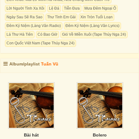
Lời Người Tình Xa Xôi
Lệ Đá
Tiễn Đưa
Mưa Đêm Ngoại Ô
Ngày Sau Sẽ Ra Sao
Thư Tình Em Gái
Xin Tròn Tuổi Loạn
Đêm Kỷ Niệm (Làng Văn Radio)
Đêm Kỷ Niệm (Làng Văn Lyrics)
Lá Thư Hà Tiên
Có Bao Giờ
Gió Về Miền Xuôi (Tape Thúy Nga 24)
Con Quốc Việt Nam (Tape Thúy Nga 24)
Album/playlist
Tuấn Vũ
Bài hát
Bolero