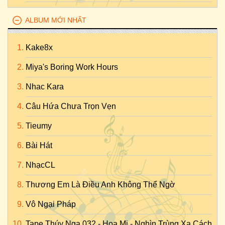
ALBUM MỚI NHẤT
Kake8x
Miya's Boring Work Hours
Nhac Kara
Câu Hứa Chưa Trọn Vẹn
Tieumy
Bài Hát
NhạcCL
Thương Em Là Điều Anh Không Thể Ngờ
Vô Ngại Pháp
Tape Thúy Nga 032 - Họa Mi - Nghìn Trùng Xa Cách