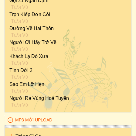
Gọi 21 Ngàn Dặm
Tuấn Vũ
Trọn Kiếp Đơn Côi
Tuấn Vũ
Đường Về Hai Thôn
Tuấn Vũ
Người Ơi Hãy Trở Về
Tuấn Vũ
Khách Lạ Đò Xưa
Tuấn Vũ
Tình Đời 2
Tuấn Vũ
Sao Em Lỡ Hẹn
Tuấn Vũ
Người Ra Vùng Hoả Tuyến
Tuấn Vũ
MP3 MỚI UPLOAD