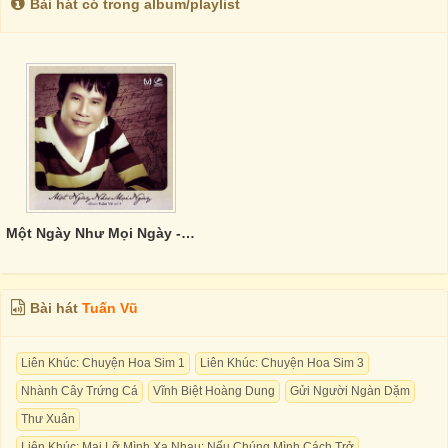
Bài hát có trong album/playlist
Một Ngày Như Mọi Ngày - Tuấn Vũ Vol.4
Bài hát
Tuấn Vũ
Liên Khúc: Chuyện Hoa Sim 1
Liên Khúc: Chuyện Hoa Sim 3
Nhành Cây Trứng Cá
Vĩnh Biệt Hoàng Dung
Gửi Người Ngàn Dặm
Thư Xuân
Liên Khúc: Mai Lỡ Mình Xa Nhau; Nếu Chúng Mình Cách Trở