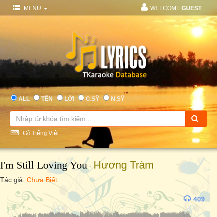
MENU
WELCOME
GUEST
ALL
TÊN
LỜI
C.SỸ
N.SỸ
Gõ Tiếng Việt
I'm Still Loving You
Hương Tràm
-
Tác giả:
Chưa Biết
409