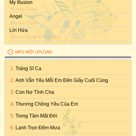
My Illusion
Hương Tràm
Angel
Hương Tràm
Lời Hứa
Hương Tràm
&
The Men
MP3 MỚI UPLOAD
Tráng Sĩ Ca
Anh Vẫn Yêu Mỗi Em Đến Giây Cuối Cùng
Con Nợ Tình Cha
Thương Chồng Yêu Của Em
Trong Tầm Mắt Đời
Lạnh Trọn Đêm Mưa