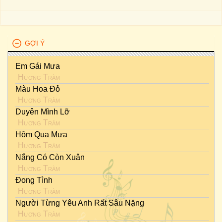
GỢI Ý
Em Gái Mưa
Hương Tràm
Màu Hoa Đỏ
Hương Tràm
Duyên Mình Lỡ
Hương Tràm
Hôm Qua Mưa
Hương Tràm
Nắng Có Còn Xuân
Hương Tràm
Đong Tình
Hương Tràm
Người Từng Yêu Anh Rất Sâu Nặng
Hương Tràm