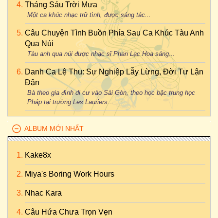
Tháng Sáu Trời Mưa
Một ca khúc nhạc trữ tình, được sáng tác...
Câu Chuyện Tình Buồn Phía Sau Ca Khúc Tàu Anh
Qua Núi
Tàu anh qua núi được nhạc sĩ Phan Lạc Hoa sáng...
Danh Ca Lệ Thu: Sự Nghiệp Lẫy Lừng, Đời Tư Lận
Đận
Bà theo gia đình di cư vào Sài Gòn, theo học bậc trung học
Pháp tại trường Les Lauriers...
ALBUM MỚI NHẤT
Kake8x
Miya's Boring Work Hours
Nhac Kara
Câu Hứa Chưa Trọn Vẹn