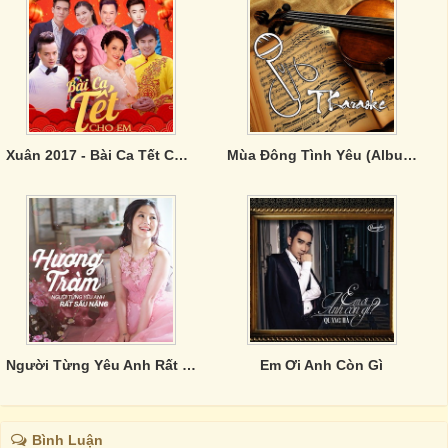
Xuân 2017 - Bài Ca Tết Cho Em
Mùa Đông Tình Yêu (Album Collection 2)
Người Từng Yêu Anh Rất Sâu Nặng
Em Ơi Anh Còn Gì
Bình Luận