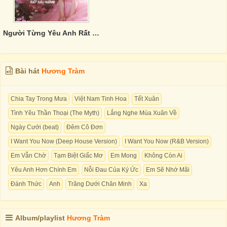
Người Từng Yêu Anh Rất Sâu Nặng
Bài hát
Hương Tràm
Chia Tay Trong Mưa
Việt Nam Tinh Hoa
Tết Xuân
Tình Yêu Thần Thoại (The Myth)
Lắng Nghe Mùa Xuân Về
Ngày Cưới (beat)
Đêm Cô Đơn
I Want You Now (Deep House Version)
I Want You Now (R&B Version)
Em Vẫn Chờ
Tạm Biệt Giấc Mơ
Em Mong
Không Còn Ai
Yêu Anh Hơn Chính Em
Nỗi Đau Của Ký Ức
Em Sẽ Nhớ Mãi
Đánh Thức
Anh
Trăng Dưới Chân Minh
Xa
Album/playlist
Hương Tràm