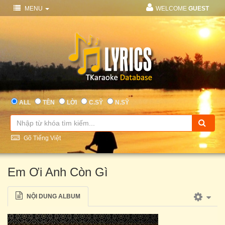
MENU
WELCOME
GUEST
ALL
TÊN
LỜI
C.SỸ
N.SỸ
Gõ Tiếng Việt
Em Ơi Anh Còn Gì
NỘI DUNG ALBUM