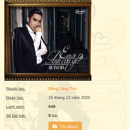
Người tạo:
Bằng Lăng Tím
Ngày tạo:
15 tháng 12 năm 2020
Lượt xem:
649
Số bài hát:
8
bài
Tải album