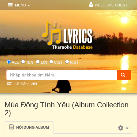
MENU
WELCOME
GUEST
ALL
TÊN
LỜI
C.SỸ
N.SỸ
Gõ Tiếng Việt
Mùa Đông Tình Yêu (Album Collection
2)
NỘI DUNG ALBUM