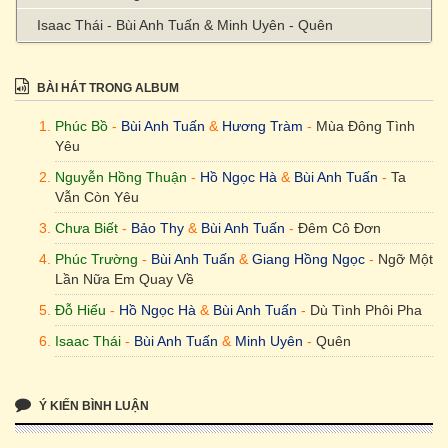
Isaac Thái - Bùi Anh Tuấn & Minh Uyên - Quên
BÀI HÁT TRONG ALBUM
Phúc Bồ
-
Bùi Anh Tuấn
&
Hương Tràm
-
Mùa Đông Tình
Yêu
Nguyễn Hồng Thuận
-
Hồ Ngọc Hà
&
Bùi Anh Tuấn
-
Ta
Vẫn Còn Yêu
Chưa Biết
-
Bảo Thy
&
Bùi Anh Tuấn
-
Đêm Cô Đơn
Phúc Trường
-
Bùi Anh Tuấn
&
Giang Hồng Ngọc
-
Ngỡ Một
Lần Nữa Em Quay Về
Đỗ Hiếu
-
Hồ Ngọc Hà
&
Bùi Anh Tuấn
-
Dù Tình Phôi Pha
Isaac Thái
-
Bùi Anh Tuấn
&
Minh Uyên
-
Quên
Ý KIẾN BÌNH LUẬN