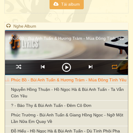
Tải album
Nghe Album
Phúc Bồ - Bùi Anh Tuấn & Hương Tràm - Mùa Đông Tình Yêu
Phúc Bồ - Bùi Anh Tuấn & Hương Tràm - Mùa Đông Tình Yêu
Nguyễn Hồng Thuận - Hồ Ngọc Hà & Bùi Anh Tuấn - Ta Vẫn
Còn Yêu
? - Bảo Thy & Bùi Anh Tuấn - Đêm Cô Đơn
Phúc Trường - Bùi Anh Tuấn & Giang Hồng Ngọc - Ngỡ Một
Lần Nữa Em Quay Về
Đỗ Hiếu - Hồ Ngọc Hà & Bùi Anh Tuấn - Dù Tình Phôi Pha