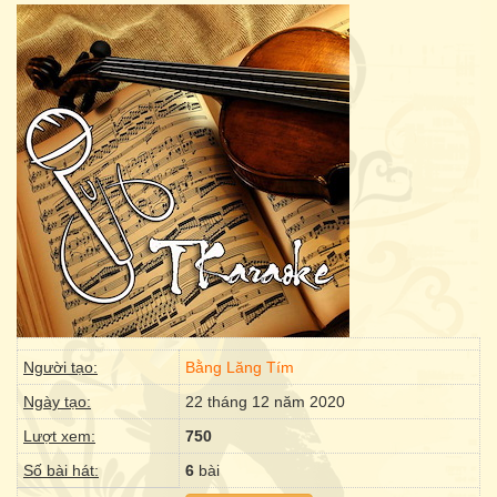
Người tạo:
Bằng Lăng Tím
Ngày tạo:
22 tháng 12 năm 2020
Lượt xem:
750
Số bài hát:
6
bài