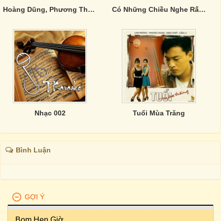
Hoàng Dũng, Phương Thanh, Chế Thanh - Chiều Tiễn Đưa
Có Những Chiều Nghe Rất Lạ
Nhạc 002
Tuổi Mùa Trăng
Bình Luận
GỢI Ý
Bom Hẹn Giờ