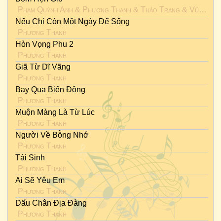
Phạm Quỳnh Anh
&
Phương Thanh
&
Thảo Trang
&
Vũ Ngọc Anh
Nếu Chỉ Còn Một Ngày Để Sống
Phương Thanh
Hòn Vọng Phu 2
Phương Thanh
Giã Từ Dĩ Vãng
Phương Thanh
Bay Qua Biển Đông
Phương Thanh
Muộn Màng Là Từ Lúc
Phương Thanh
Người Về Bỗng Nhớ
Phương Thanh
Tái Sinh
Phương Thanh
Ai Sẽ Yêu Em
Phương Thanh
Dấu Chân Địa Đàng
Phương Thanh