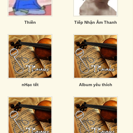
Thiền
Tiếp Nhận Âm Thanh
nHạc tết
Album yêu thích