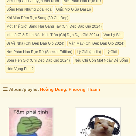
Viết Tiếp Câu Chuyện Việt Nam
Nơi Pháo Hoa Rực Rỡ
Sống Như Những Đóa Hoa
Giấc Mơ Giữa Đại Lộ
Khi Màn Đêm Rực Sáng (30 Chị Đẹp)
Một Thế Giới Bằng Hai Gang Tay (Chị Đẹp Đạp Gió 2024)
Inh Lả Ơi & Đỉnh Nóc Kịch Trần (Chị Đẹp Đạp Gió 2024)
Vạn Lý Sầu
Đi Về Nhà (Chị Đẹp Đạp Gió 2024)
Vận May (Chị Đẹp Đạp Gió 2024)
Nơi Pháo Hoa Rực Rỡ (Special Edition)
Lý Giải (audio)
Lý Giải
Bom Hẹn Giờ (Chị Đẹp Đạp Gió 2024)
Nếu Chỉ Còn Một Ngày Để Sống
Hòn Vọng Phu 2
Album/playlist
Hoàng Dũng
,
Phương Thanh