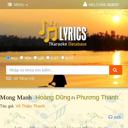
MENU
WELCOME
GUEST
ALL
TÊN
LỜI
C.SỸ
N.SỸ
Gõ Tiếng Việt
Mong Manh
Hoàng Dũng
Phương Thanh
-
Ft
Tác giả:
Võ Thiện Thanh
665