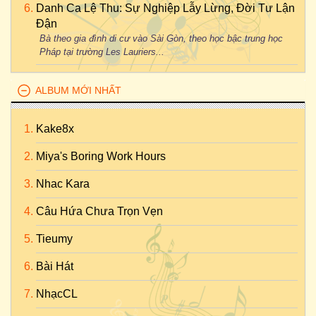
Danh Ca Lệ Thu: Sự Nghiệp Lẫy Lừng, Đời Tư Lận
Đận
Bà theo gia đình di cư vào Sài Gòn, theo học bậc trung học
Pháp tại trường Les Lauriers...
ALBUM MỚI NHẤT
Kake8x
Miya's Boring Work Hours
Nhac Kara
Câu Hứa Chưa Trọn Vẹn
Tieumy
Bài Hát
NhạcCL