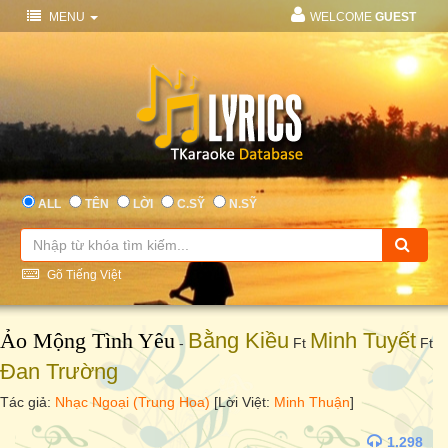
MENU
WELCOME
GUEST
ALL
TÊN
LỜI
C.SỸ
N.SỸ
Gõ Tiếng Việt
Ảo Mộng Tình Yêu
Bằng Kiều
Minh Tuyết
-
Ft
Ft
Đan Trường
Tác giả:
Nhạc Ngoại (Trung Hoa)
[Lời Việt:
Minh Thuận
]
1.298