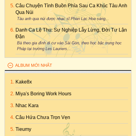
Câu Chuyện Tình Buồn Phía Sau Ca Khúc Tàu Anh
Qua Núi
Tàu anh qua núi được nhạc sĩ Phan Lạc Hoa sáng...
Danh Ca Lệ Thu: Sự Nghiệp Lẫy Lừng, Đời Tư Lận
Đận
Bà theo gia đình di cư vào Sài Gòn, theo học bậc trung học
Pháp tại trường Les Lauriers...
ALBUM MỚI NHẤT
Kake8x
Miya's Boring Work Hours
Nhac Kara
Câu Hứa Chưa Trọn Vẹn
Tieumy