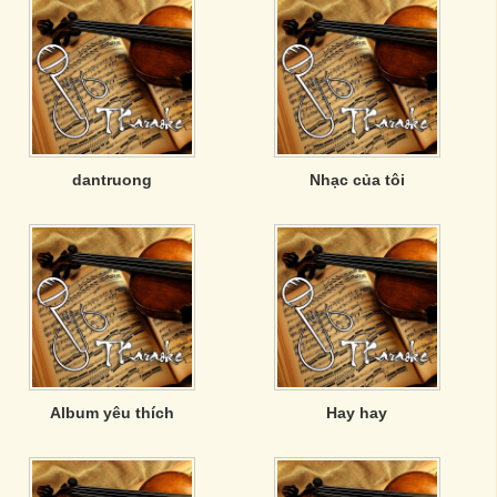
dantruong
Nhạc của tôi
Album yêu thích
Hay hay