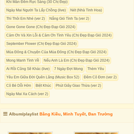
Khi Màn Đêm Rực Sáng (30 Chị Đẹp)
Ngày Mai Người Ta Lấy Chồng (live)
Nét (Nhà Tinh Hoa)
Thì Thôi Em Nhé (ver 2)
Nắng Gió Tình Ta (ver 2)
Gone Gone Gone (Chị Đẹp Đạp Gió 2024)
Cảm Ơn Và Xin Lỗi & Cảm Ơn Tình Yêu (Chị Đẹp Đạp Gió 2024)
September Flower (Chị Đẹp Đạp Gió 2024)
Mùa Đông & Chuyện Của Mùa Đông (Chị Đẹp Đạp Gió 2024)
Mong Manh Tình Về
Nếu Anh Là Em (Chị Đẹp Đạp Gió 2024)
Ai Rồi Cũng Sẽ Khác (live)
7 Ngày Đợi Mong
Thèm Yêu
Yêu Em Giữa Đời Quên Lãng (Music Box 52)
Đêm Cô Đơn (ver 2)
Cô Bé Dỗi Hờn
Biệt Khúc
Phút Giây Giao Thừa (ver 2)
Ngày Mai Xa Cách (ver 2)
Album/playlist
Bằng Kiều
,
Minh Tuyết
,
Đan Trường