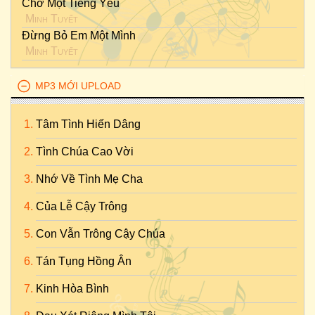
Chờ Một Tiếng Yêu
Minh Tuyết
Đừng Bỏ Em Một Mình
Minh Tuyết
MP3 MỚI UPLOAD
Tâm Tình Hiến Dâng
Tình Chúa Cao Vời
Nhớ Về Tình Mẹ Cha
Của Lễ Cậy Trông
Con Vẫn Trông Cậy Chúa
Tán Tụng Hồng Ân
Kinh Hòa Bình