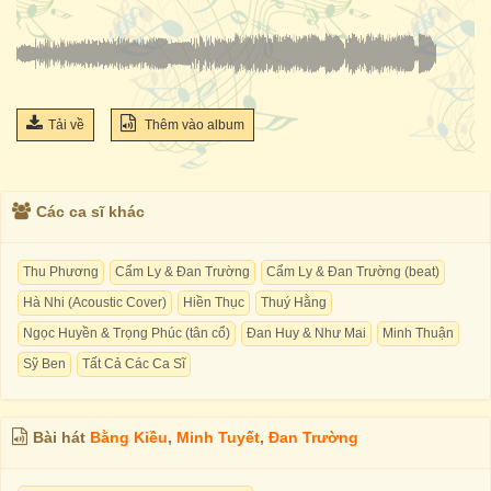
Tải về
Thêm vào album
Các ca sĩ khác
Thu Phương
Cẩm Ly & Đan Trường
Cẩm Ly & Đan Trường (beat)
Hà Nhi (Acoustic Cover)
Hiền Thục
Thuý Hằng
Ngọc Huyền & Trọng Phúc (tân cổ)
Đan Huy & Như Mai
Minh Thuận
Sỹ Ben
Tất Cả Các Ca Sĩ
Bài hát
Bằng Kiều
,
Minh Tuyết
,
Đan Trường