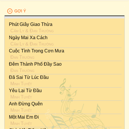
GỢI Ý
Phút Giây Giao Thừa
Cẩm Ly
&
Đan Trường
Ngày Mai Xa Cách
Cẩm Ly
&
Đan Trường
Cuộc Tình Trong Cơn Mưa
Đan Trường
Đêm Thành Phố Đầy Sao
Đan Trường
Đã Sai Từ Lúc Đầu
Minh Tuyết
Yêu Lại Từ Đầu
Minh Tuyết
Anh Đừng Quên
Minh Tuyết
Một Mai Em Đi
Minh Tuyết