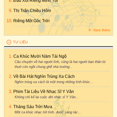
Đau Xót Riêng Mình Tôi
Thị Trấn Chiều Hôm
Riêng Một Góc Trời
Xem thêm
TƯ LIỆU
Ca Khúc Mười Năm Tái Ngộ
Câu chuyện về hai người lính, cũng là hai người bạn thân từ
thuở còn ngồi chung ghế nhà trường...
Về Bài Hát Nghìn Trùng Xa Cách
Nghìn trùng xa cách là một trong những tình khúc...
Phim Tài Liệu Về Nhạc Sĩ Y Vân
Không chỉ kể lại cuộc đời nhạc sĩ Y Vân...
Tháng Sáu Trời Mưa
Một ca khúc nhạc trữ tình, được sáng tác...