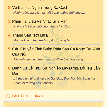
Về Bài Hát Nghìn Trùng Xa Cách
Nghìn trùng xa cách là một trong những tình khúc...
Phim Tài Liệu Về Nhạc Sĩ Y Vân
Không chỉ kể lại cuộc đời nhạc sĩ Y Vân...
Tháng Sáu Trời Mưa
Một ca khúc nhạc trữ tình, được sáng tác...
Câu Chuyện Tình Buồn Phía Sau Ca Khúc Tàu Anh
Qua Núi
Tàu anh qua núi được nhạc sĩ Phan Lạc Hoa sáng...
Danh Ca Lệ Thu: Sự Nghiệp Lẫy Lừng, Đời Tư Lận
Đận
Bà theo gia đình di cư vào Sài Gòn, theo học bậc trung học
Pháp tại trường Les Lauriers...
BÀI HÁT MỚI ĐĂNG