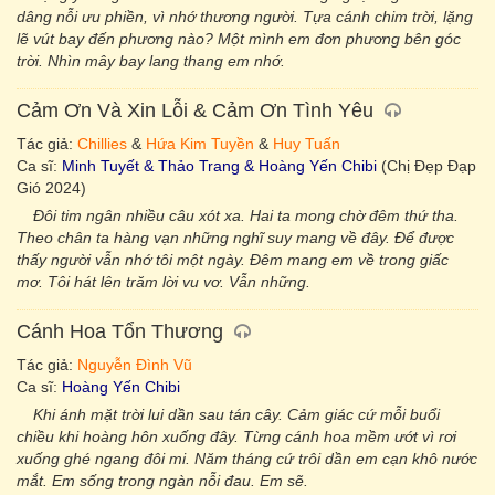
dâng nỗi ưu phiền, vì nhớ thương người. Tựa cánh chim trời, lặng
lẽ vút bay đến phương nào? Một mình em đơn phương bên góc
trời. Nhìn mây bay lang thang em nhớ.
Cảm Ơn Và Xin Lỗi & Cảm Ơn Tình Yêu
Tác giả:
Chillies
&
Hứa Kim Tuyền
&
Huy Tuấn
Ca sĩ:
Minh Tuyết & Thảo Trang & Hoàng Yến Chibi
(Chị Đẹp Đạp
Gió 2024)
Đôi tim ngân nhiều câu xót xa. Hai ta mong chờ đêm thứ tha.
Theo chân ta hàng vạn những nghĩ suy mang về đây. Để được
thấy người vẫn nhớ tôi một ngày. Đêm mang em về trong giấc
mơ. Tôi hát lên trăm lời vu vơ. Vẫn những.
Cánh Hoa Tổn Thương
Tác giả:
Nguyễn Đình Vũ
Ca sĩ:
Hoàng Yến Chibi
Khi ánh mặt trời lui dần sau tán cây. Cảm giác cứ mỗi buổi
chiều khi hoàng hôn xuống đây. Từng cánh hoa mềm ướt vì rơi
xuống ghé ngang đôi mi. Năm tháng cứ trôi dần em cạn khô nước
mắt. Em sống trong ngàn nỗi đau. Em sẽ.