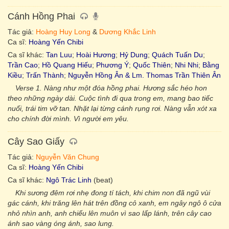
Cánh Hồng Phai
Tác giả:
Hoàng Huy Long
&
Dương Khắc Linh
Ca sĩ:
Hoàng Yến Chibi
Ca sĩ khác:
Tan Luu
;
Hoài Hương
;
Hỷ Dung
;
Quách Tuấn Du
;
Trần Cao
;
Hồ Quang Hiếu
;
Phương Ý
;
Quốc Thiên
;
Nhi Nhi
;
Bằng
Kiều
;
Trấn Thành
;
Nguyễn Hồng Ân & Lm. Thomas Trần Thiên Ân
Verse 1. Nàng như một đóa hồng phai. Hương sắc héo hon
theo những ngày dài. Cuộc tình đi qua trong em, mang bao tiếc
nuối, trái tim vỡ tan. Nhặt lại từng cánh rụng rơi. Nàng vẫn xót xa
cho chính đời mình. Vì người em yêu.
Cây Sao Giấy
Tác giả:
Nguyễn Văn Chung
Ca sĩ:
Hoàng Yến Chibi
Ca sĩ khác:
Ngô Trác Linh
(beat)
Khi sương đêm rơi nhẹ đong tí tách, khi chim non đã ngũ vùi
gác cánh, khi trăng lên hát trên đồng cỏ xanh, em ngây ngô ô cửa
nhỏ nhìn anh, anh chiếu lên muôn vì sao lấp lánh, trên cây cao
ánh sao vàng óng ánh, sao lung.