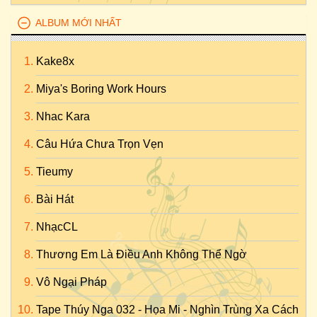
ALBUM MỚI NHẤT
Kake8x
Miya's Boring Work Hours
Nhac Kara
Câu Hứa Chưa Trọn Vẹn
Tieumy
Bài Hát
NhạcCL
Thương Em Là Điều Anh Không Thể Ngờ
Vô Ngại Pháp
Tape Thúy Nga 032 - Họa Mi - Nghìn Trùng Xa Cách