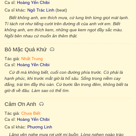
Ca sĩ:
Hoàng Yến Chibi
Ca sĩ khác:
Ngô Trác Linh
(beat)
Biết không anh, em thích mưa, cứ lung linh từng giọt mát lạnh.
Tí tách rơi như tiếng cười trên đường đi của anh với em. Biết
không anh, em thích kem, những que kem ngọt đầy sắc màu.
Ngồi bên nhau cứ muốn ăn thêm thật.
Bỏ Mặc Quá Khứ
Tác giả:
Nhất Trung
Ca sĩ:
Hoàng Yến Chibi
Cứ đi mà không biết, cuối con đường phía trước. Có phải là
hạnh phúc, khi trước mắt giờ là hố sâu. Sống trong niềm cay
đắng, trái tim đầy thù oán. Cứ bước lần trong đêm, không biết ta
giờ đi về đâu. Làm sao có thể tìm.
Cảm Ơn Anh
Tác giả:
Chưa Biết
Ca sĩ:
Hoàng Yến Chibi
Ca sĩ khác:
Phương Linh
Lặng yên nghe mưa rơi ướt mi buồn. Lòng nghẹn ngào trào