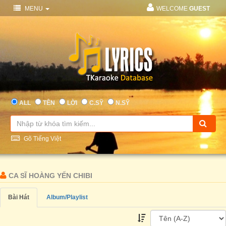
MENU
WELCOME
GUEST
ALL
TÊN
LỜI
C.SỸ
N.SỸ
Gõ Tiếng Việt
CA SĨ HOÀNG YẾN CHIBI
Bài Hát
Album/Playlist