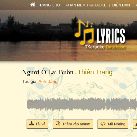
TRANG CHỦ
|
PHẦN MỀM TKARAOKE
|
DIỄN ĐÀN
|
Người Ở Lại Buồn
Thiên Trang
-
Tác giả:
Anh Bằng
Tải về
Thêm vào album
Mã Nhúng