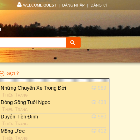
WELCOME
GUEST
|
ĐĂNG NHẬP
|
ĐĂNG KÝ
M
GỢI Ý
Những Chuyến Xe Trong Đời
989
Thiên Trang
Dòng Sông Tuổi Ngọc
438
Thiên Trang
Duyên Tiền Định
580
Thiên Trang
Mộng Ước
412
Thiên Trang