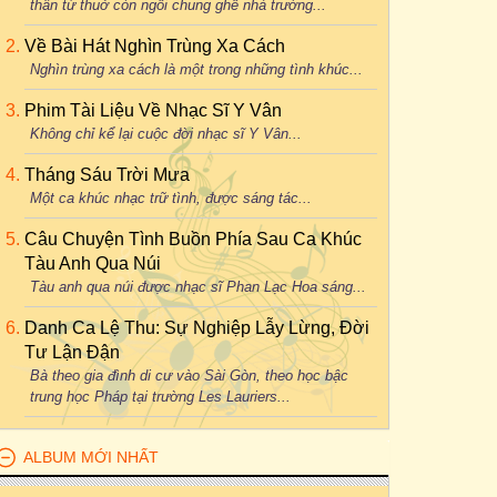
thân từ thuở còn ngồi chung ghế nhà trường...
Về Bài Hát Nghìn Trùng Xa Cách
Nghìn trùng xa cách là một trong những tình khúc...
Phim Tài Liệu Về Nhạc Sĩ Y Vân
Không chỉ kể lại cuộc đời nhạc sĩ Y Vân...
Tháng Sáu Trời Mưa
Một ca khúc nhạc trữ tình, được sáng tác...
Câu Chuyện Tình Buồn Phía Sau Ca Khúc
Tàu Anh Qua Núi
Tàu anh qua núi được nhạc sĩ Phan Lạc Hoa sáng...
Danh Ca Lệ Thu: Sự Nghiệp Lẫy Lừng, Đời
Tư Lận Đận
Bà theo gia đình di cư vào Sài Gòn, theo học bậc
trung học Pháp tại trường Les Lauriers...
ALBUM MỚI NHẤT