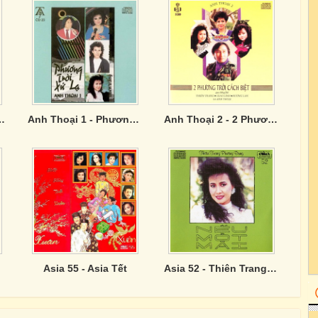
êu - Giáng Ngọc 79
Anh Thoại 1 - Phương Trời Xứ Lạ
Anh Thoại 2 - 2 Phương Trời Cách Biệt
Asia 55 - Asia Tết
Asia 52 - Thiên Trang, Phương Dung - Nếu Một Mai