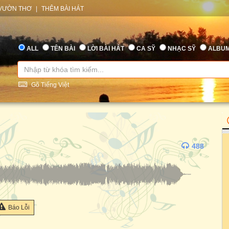
VƯỜN THƠ
|
THÊM BÀI HÁT
ALL
TÊN BÀI
LỜI BÀI HÁT
CA SỸ
NHẠC SỸ
ALBU
Gõ Tiếng Việt
488
Báo Lỗi