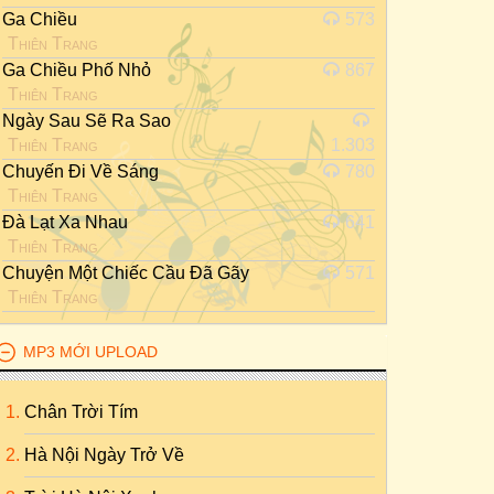
Ga Chiều
573
Thiên Trang
Ga Chiều Phố Nhỏ
867
Thiên Trang
Ngày Sau Sẽ Ra Sao
Thiên Trang
1.303
Chuyến Đi Về Sáng
780
Thiên Trang
Đà Lạt Xa Nhau
641
Thiên Trang
Chuyện Một Chiếc Cầu Đã Gãy
571
Thiên Trang
MP3 MỚI UPLOAD
Chân Trời Tím
Hà Nội Ngày Trở Về