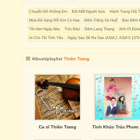
Chuyến Đò Không Em
Đôi Mắt Người Xưa
Hành Trang Giã 
Mùa Đã Sang Rồi Em Có Hay
Đêm Trăng Xứ Huế
Bao Đêm 
Tôi Hẹn Ngày Mai
Trúc Đào
Đêm Lang Thang
Anh Ơi Đừn
Ai Cho Tôi Tình Yêu
Ngày Sau Sẽ Ra Sao (ASIA 2: ASIA'S 1
Album/playlist
Thiên Trang
Ca sĩ Thiên Trang
Tình Khúc