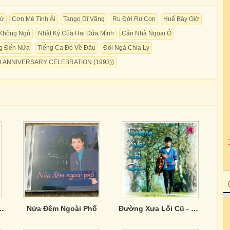
Từ
Cơn Mê Tình Ái
Tango Dĩ Vãng
Ru Đời Ru Con
Huế Bây Giờ
Không Ngủ
Nhật Ký Của Hai Đứa Mình
Căn Nhà Ngoại Ô
g Đến Nữa
Tiếng Ca Đó Về Đâu
Đôi Ngả Chia Ly
0TH ANNIVERSARY CELEBRATION (1993))
 Trúc Phương
Nửa Đêm Ngoài Phố
Đường Xưa Lối Cũ - CD014