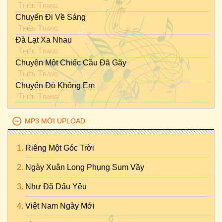
Thiên Trang
Chuyến Đi Về Sáng
Thiên Trang
Đà Lạt Xa Nhau
Thiên Trang
Chuyện Một Chiếc Cầu Đã Gãy
Thiên Trang
Chuyến Đò Không Em
Thiên Trang
MP3 MỚI UPLOAD
Riêng Một Góc Trời
Ngày Xuân Long Phụng Sum Vầy
Như Đã Dấu Yêu
Việt Nam Ngày Mới