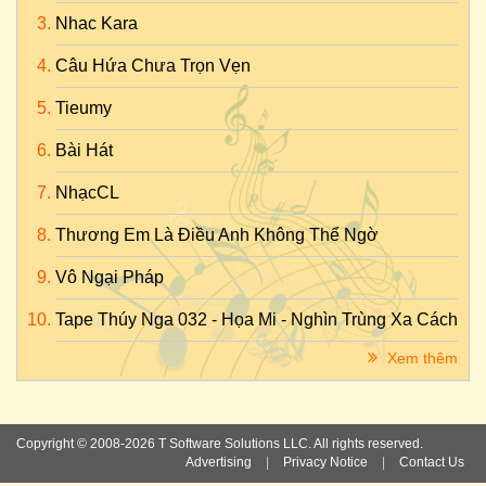
Nhac Kara
Câu Hứa Chưa Trọn Vẹn
Tieumy
Bài Hát
NhạcCL
Thương Em Là Điều Anh Không Thể Ngờ
Vô Ngại Pháp
Tape Thúy Nga 032 - Họa Mi - Nghìn Trùng Xa Cách
Xem thêm
Copyright © 2008-2026 T Software Solutions LLC. All rights reserved.
Advertising
|
Privacy Notice
|
Contact Us