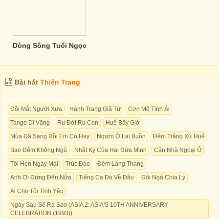
Dòng Sông Tuổi Ngọc
Bài hát
Thiên Trang
Đôi Mắt Người Xưa
Hành Trang Giã Từ
Cơn Mê Tình Ái
Tango Dĩ Vãng
Ru Đời Ru Con
Huế Bây Giờ
Mùa Đã Sang Rồi Em Có Hay
Người Ở Lại Buồn
Đêm Trăng Xứ Huế
Bao Đêm Không Ngủ
Nhật Ký Của Hai Đứa Mình
Căn Nhà Ngoại Ô
Tôi Hẹn Ngày Mai
Trúc Đào
Đêm Lang Thang
Anh Ơi Đừng Đến Nữa
Tiếng Ca Đó Về Đâu
Đôi Ngả Chia Ly
Ai Cho Tôi Tình Yêu
Ngày Sau Sẽ Ra Sao (ASIA 2: ASIA'S 10TH ANNIVERSARY
CELEBRATION (1993))