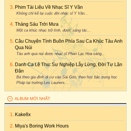
Phim Tài Liệu Về Nhạc Sĩ Y Vân
Không chỉ kể lại cuộc đời nhạc sĩ Y Vân...
Tháng Sáu Trời Mưa
Một ca khúc nhạc trữ tình, được sáng tác...
Câu Chuyện Tình Buồn Phía Sau Ca Khúc Tàu Anh
Qua Núi
Tàu anh qua núi được nhạc sĩ Phan Lạc Hoa sáng...
Danh Ca Lệ Thu: Sự Nghiệp Lẫy Lừng, Đời Tư Lận
Đận
Bà theo gia đình di cư vào Sài Gòn, theo học bậc trung học
Pháp tại trường Les Lauriers...
ALBUM MỚI NHẤT
Kake8x
Miya's Boring Work Hours