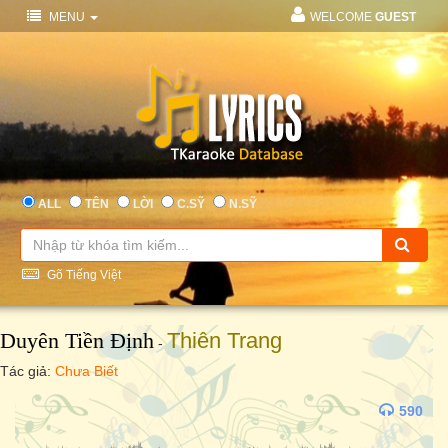
MENU
WELCOME
GUEST
ALL
TÊN
LỜI
C.SỸ
N.SỸ
Gõ Tiếng Việt
Duyên Tiền Định
Thiên Trang
-
Tác giả:
Chưa Biết
590