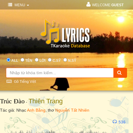
MENU
WELCOME
GUEST
ALL
TÊN
LỜI
C.SỸ
N.SỸ
Gõ Tiếng Việt
Trúc Đào
Thiên Trang
-
Tác giả: Nhạc
Anh Bằng
, thơ
Nguyễn Tất Nhiên
536