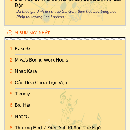
Đận
Bà theo gia đình di cư vào Sài Gòn, theo học bậc trung học
Pháp tại trường Les Lauriers...
ALBUM MỚI NHẤT
Kake8x
Miya's Boring Work Hours
Nhac Kara
Câu Hứa Chưa Trọn Vẹn
Tieumy
Bài Hát
NhạcCL
Thương Em Là Điều Anh Không Thể Ngờ