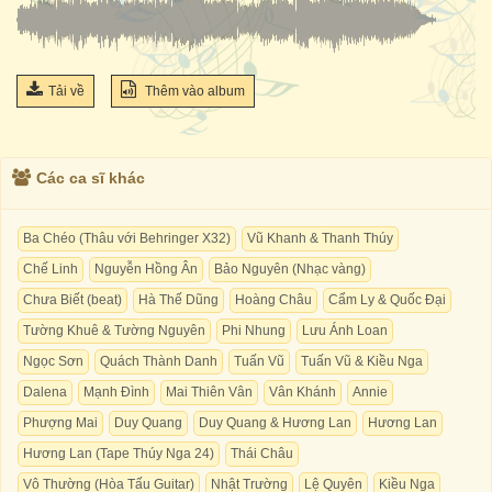
Tải về
Thêm vào album
Các ca sĩ khác
Ba Chéo (Thâu với Behringer X32)
Vũ Khanh & Thanh Thúy
Chế Linh
Nguyễn Hồng Ân
Bảo Nguyên (Nhạc vàng)
Chưa Biết (beat)
Hà Thế Dũng
Hoàng Châu
Cẩm Ly & Quốc Đại
Tường Khuê & Tường Nguyên
Phi Nhung
Lưu Ánh Loan
Ngọc Sơn
Quách Thành Danh
Tuấn Vũ
Tuấn Vũ & Kiều Nga
Dalena
Mạnh Đình
Mai Thiên Vân
Vân Khánh
Annie
Phượng Mai
Duy Quang
Duy Quang & Hương Lan
Hương Lan
Hương Lan (Tape Thúy Nga 24)
Thái Châu
Vô Thường (Hòa Tấu Guitar)
Nhật Trường
Lệ Quyên
Kiều Nga