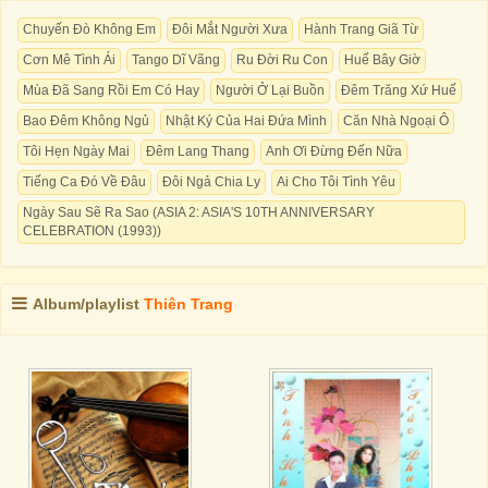
Chuyến Đò Không Em
Đôi Mắt Người Xưa
Hành Trang Giã Từ
Cơn Mê Tình Ái
Tango Dĩ Vãng
Ru Đời Ru Con
Huế Bây Giờ
Mùa Đã Sang Rồi Em Có Hay
Người Ở Lại Buồn
Đêm Trăng Xứ Huế
Bao Đêm Không Ngủ
Nhật Ký Của Hai Đứa Mình
Căn Nhà Ngoại Ô
Tôi Hẹn Ngày Mai
Đêm Lang Thang
Anh Ơi Đừng Đến Nữa
Tiếng Ca Đó Về Đâu
Đôi Ngả Chia Ly
Ai Cho Tôi Tình Yêu
Ngày Sau Sẽ Ra Sao (ASIA 2: ASIA'S 10TH ANNIVERSARY
CELEBRATION (1993))
Album/playlist
Thiên Trang