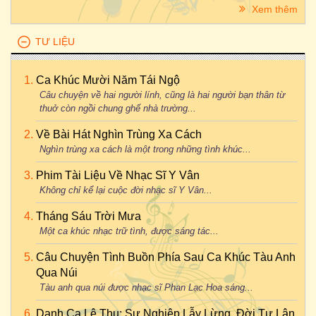
Xem thêm
TƯ LIỆU
Ca Khúc Mười Năm Tái Ngộ
Câu chuyện về hai người lính, cũng là hai người bạn thân từ
thuở còn ngồi chung ghế nhà trường...
Về Bài Hát Nghìn Trùng Xa Cách
Nghìn trùng xa cách là một trong những tình khúc...
Phim Tài Liệu Về Nhạc Sĩ Y Vân
Không chỉ kể lại cuộc đời nhạc sĩ Y Vân...
Tháng Sáu Trời Mưa
Một ca khúc nhạc trữ tình, được sáng tác...
Câu Chuyện Tình Buồn Phía Sau Ca Khúc Tàu Anh
Qua Núi
Tàu anh qua núi được nhạc sĩ Phan Lạc Hoa sáng...
Danh Ca Lệ Thu: Sự Nghiệp Lẫy Lừng, Đời Tư Lận