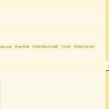
ong Long
Khao Khát
Vì Anh Đâu Có Biết
Có Em
Không Còn Em