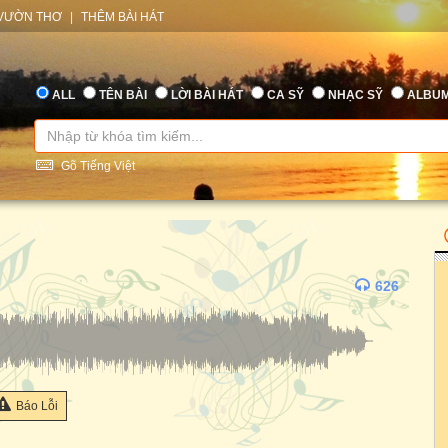
VƯỜN THƠ
|
THÊM BÀI HÁT
ALL
TÊN BÀI
LỜI BÀI HÁT
CA SỸ
NHẠC SỸ
ALBU
Gõ Tiếng Việt
626
Báo Lỗi