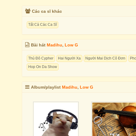
Các ca sĩ khác
Tất Cả Các Ca Sĩ
Bài hát
Madihu
,
Low G
Thủ Đô Cypher
Hai Người Xa
Người Mai Dịch Cô Đơn
Ph
Hop On Da Show
Album/playlist
Madihu
,
Low G