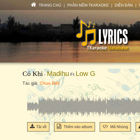
TRANG CHỦ
|
PHẦN MỀM TKARAOKE
|
DIỄN ĐÀN
|
Có Khi
Madihu
Low G
-
Ft
Tác giả:
Chưa Biết
Tải về
Thêm vào album
Mã Nhúng