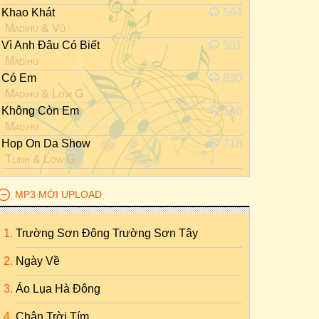
Khao Khát
564
Madihu
&
Vũ
Vì Anh Đâu Có Biết
501
Madihu
Có Em
830
Madihu
&
Low G
Không Còn Em
546
Madihu
Hop On Da Show
718
Tlinh
&
Low G
MP3 MỚI UPLOAD
Trường Sơn Đông Trường Sơn Tây
Ngày Về
Áo Lụa Hà Đông
Chân Trời Tím