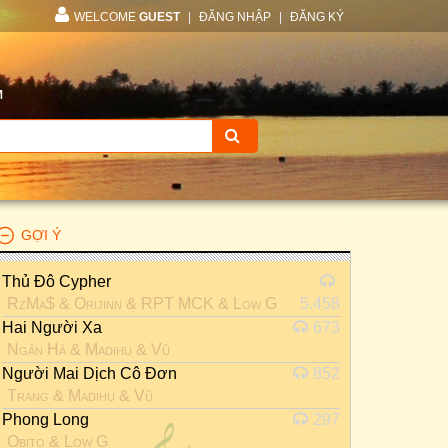
WELCOME
GUEST
|
ĐĂNG NHẬP
|
ĐĂNG KÝ
M
GỢI Ý
Thủ Đô Cypher
RzMa$
&
Orijinn
&
RPT MCK
&
Low G
5.458
Hai Người Xa
673
Ngân Hà
&
Madihu
&
Vũ
Người Mai Dịch Cô Đơn
852
Trang
&
Madihu
&
Vũ
Phong Long
297
Obito
&
Low G