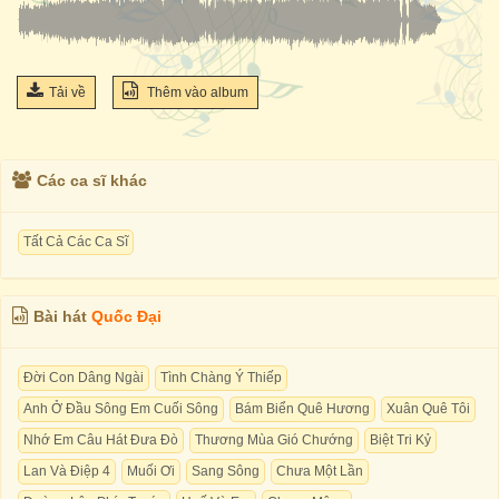
Tải về
Thêm vào album
Các ca sĩ khác
Tất Cả Các Ca Sĩ
Bài hát
Quốc Đại
Đời Con Dâng Ngài
Tình Chàng Ý Thiếp
Anh Ở Đầu Sông Em Cuối Sông
Bám Biển Quê Hương
Xuân Quê Tôi
Nhớ Em Câu Hát Đưa Đò
Thương Mùa Gió Chướng
Biệt Tri Kỷ
Lan Và Điệp 4
Muối Ơi
Sang Sông
Chưa Một Lần