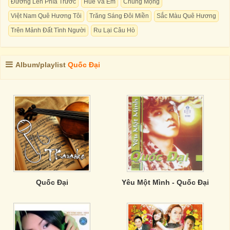
Đường Lên Phía Trước
Huế Và Em
Chung Mộng
Việt Nam Quê Hương Tôi
Trăng Sáng Đôi Miền
Sắc Màu Quê Hương
Trên Mảnh Đất Tình Người
Ru Lại Câu Hò
Album/playlist
Quốc Đại
Quốc Đại
Yêu Một Mình - Quốc Đại