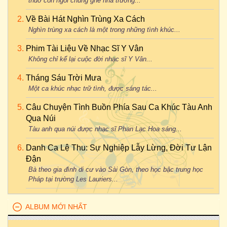
thuở còn ngồi chung ghế nhà trường...
Về Bài Hát Nghìn Trùng Xa Cách
Nghìn trùng xa cách là một trong những tình khúc...
Phim Tài Liệu Về Nhạc Sĩ Y Vân
Không chỉ kể lại cuộc đời nhạc sĩ Y Vân...
Tháng Sáu Trời Mưa
Một ca khúc nhạc trữ tình, được sáng tác...
Câu Chuyện Tình Buồn Phía Sau Ca Khúc Tàu Anh
Qua Núi
Tàu anh qua núi được nhạc sĩ Phan Lạc Hoa sáng...
Danh Ca Lệ Thu: Sự Nghiệp Lẫy Lừng, Đời Tư Lận
Đận
Bà theo gia đình di cư vào Sài Gòn, theo học bậc trung học
Pháp tại trường Les Lauriers...
ALBUM MỚI NHẤT