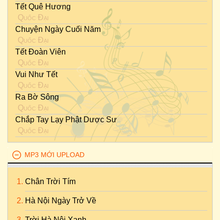
Tết Quê Hương
Quốc Đại
Chuyện Ngày Cuối Năm
Quốc Đại
Tết Đoàn Viên
Quốc Đại
Vui Như Tết
Quốc Đại
Ra Bờ Sông
Quốc Đại
Chắp Tay Lạy Phật Dược Sư
Quốc Đại
MP3 MỚI UPLOAD
Chân Trời Tím
Hà Nội Ngày Trở Về
Trời Hà Nội Xanh