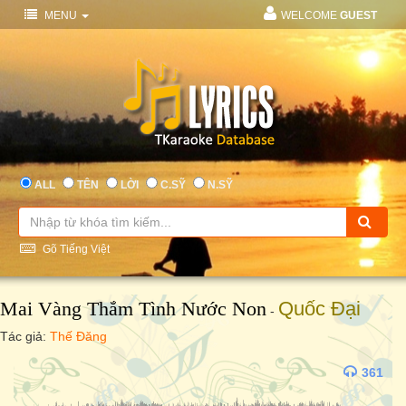
MENU
WELCOME
GUEST
ALL
TÊN
LỜI
C.SỸ
N.SỸ
Gõ Tiếng Việt
Mai Vàng Thắm Tình Nước Non
Quốc Đại
-
Tác giả:
Thế Đăng
361