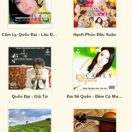
Cẩm Ly, Quốc Đại - Lâu Đài Tình Ái
Hạnh Phúc Đầu Xuân
Quốc Đại - Giã Từ
Em Sẽ Quên - Đêm Có Mưa Rơi