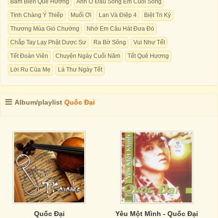
Bám Biển Quê Hương
Anh Ở Đầu Sông Em Cuối Sông
Tình Chàng Ý Thiếp
Muối Ơi
Lan Và Điệp 4
Biệt Tri Kỷ
Thương Mùa Gió Chướng
Nhớ Em Câu Hát Đưa Đò
Chắp Tay Lạy Phật Dược Sư
Ra Bờ Sông
Vui Như Tết
Tết Đoàn Viên
Chuyện Ngày Cuối Năm
Tết Quê Hương
Lời Ru Của Mẹ
Lá Thư Ngày Tết
Album/playlist
Quốc Đại
Quốc Đại
Yêu Một Mình - Quốc Đại