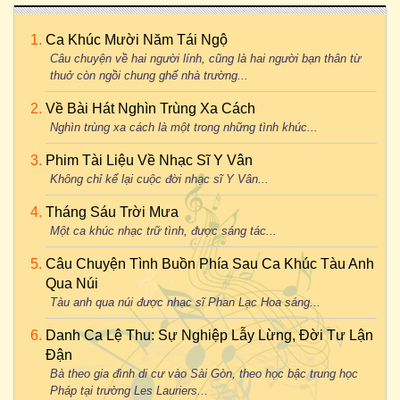
Ca Khúc Mười Năm Tái Ngộ
Câu chuyện về hai người lính, cũng là hai người bạn thân từ
thuở còn ngồi chung ghế nhà trường...
Về Bài Hát Nghìn Trùng Xa Cách
Nghìn trùng xa cách là một trong những tình khúc...
Phim Tài Liệu Về Nhạc Sĩ Y Vân
Không chỉ kể lại cuộc đời nhạc sĩ Y Vân...
Tháng Sáu Trời Mưa
Một ca khúc nhạc trữ tình, được sáng tác...
Câu Chuyện Tình Buồn Phía Sau Ca Khúc Tàu Anh
Qua Núi
Tàu anh qua núi được nhạc sĩ Phan Lạc Hoa sáng...
Danh Ca Lệ Thu: Sự Nghiệp Lẫy Lừng, Đời Tư Lận
Đận
Bà theo gia đình di cư vào Sài Gòn, theo học bậc trung học
Pháp tại trường Les Lauriers...