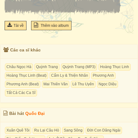
Tải về
Thêm vào album
Các ca sĩ khác
Châu Ngọc Hà
Quỳnh Trang
Quỳnh Trang (MP3)
Hoàng Thục Linh
Hoàng Thục Linh (Beat)
Cẩm Ly & Thiện Nhân
Phương Anh
Phương Anh (Beat)
Mai Thiên Vân
Lê Thu Uyên
Ngọc Diệu
Tất Cả Các Ca Sĩ
Bài hát
Quốc Đại
Xuân Quê Tôi
Ru Lại Câu Hò
Sang Sông
Đời Con Dâng Ngài