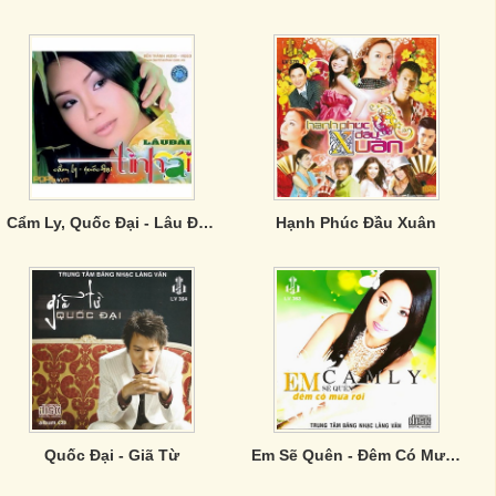
Cẩm Ly, Quốc Đại - Lâu Đài Tình Ái
Hạnh Phúc Đầu Xuân
Quốc Đại - Giã Từ
Em Sẽ Quên - Đêm Có Mưa Rơi