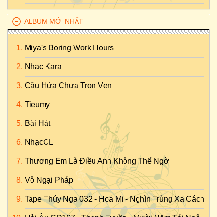
ALBUM MỚI NHẤT
Miya's Boring Work Hours
Nhac Kara
Câu Hứa Chưa Trọn Vẹn
Tieumy
Bài Hát
NhạcCL
Thương Em Là Điều Anh Không Thể Ngờ
Vô Ngại Pháp
Tape Thúy Nga 032 - Họa Mi - Nghìn Trùng Xa Cách