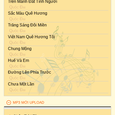
Trên Mảnh Đất Tình Người
Quốc Đại
Sắc Màu Quê Hương
Quốc Đại
Trăng Sáng Đôi Miền
Quốc Đại
Việt Nam Quê Hương Tôi
Quốc Đại
Chung Mộng
Quốc Đại
Huế Và Em
Quốc Đại
Đường Lên Phía Trước
Quốc Đại
Chưa Một Lần
Quốc Đại
MP3 MỚI UPLOAD