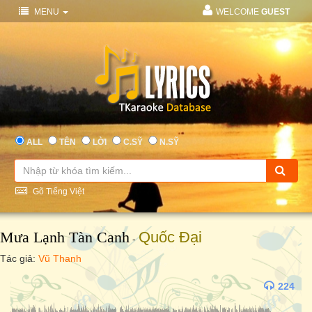
MENU
WELCOME
GUEST
ALL
TÊN
LỜI
C.SỸ
N.SỸ
Gõ Tiếng Việt
Mưa Lạnh Tàn Canh
Quốc Đại
-
Tác giả:
Vũ Thanh
224