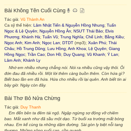
Bài Không Tên Cuối Cùng
Tác giả:
Vũ Thành An
Ca sỹ thể hiện:
Lâm Nhật Tiến & Nguyễn Hồng Nhung
;
Tuấn
Ngọc & Lệ Quyên
;
Nguyễn Hồng Ân
;
NSƯT Thái Bảo
;
Elvis
Phương
;
Khánh Hà
;
Tuấn Vũ
;
Trung Nghĩa
;
Chế Linh
;
Bằng Kiều
;
Ngọc Anh
;
Kim Anh
;
Ngọc Lan
;
DTDT
(mp3);
Xuân Phú
;
Thái
Châu
;
Hồ Trung Dũng
;
Lưu Hồng
;
Anh Khoa
;
Lệ Quyên
;
Giang
Hồng Ngọc
;
Trần Cao
;
Don Hồ
;
Duy Quang
;
Vũ Khanh
;
Ý Lan
;
Lâm Anh
;
Khánh Ly
Nhớ em nhiều nhưng chẳng nói. Nói ra nhiều cũng vậy thôi. Ôi
đớn đau đã nhiều rồi. Một lời thêm càng buồn thêm. Còn hứa gì?
Biết bao lần em đã hứa. Hứa cho nhiều rồi lại quên. Anh biết tin ai
bây giờ. Ngày còn đây.
Bài Thơ Bỏ Nửa Chừng
Tác giả:
Duy Thanh
Em đến bên ta đêm tái ngộ. Ngập ngừng sợ động vỡ chiêm
bao. Mắt xanh như đã sầu một dạo. Từ buổi xa trường mất bóng
nhau. Em kể cùng ta những dặm đường. Sài gòn ly biệt nỗi tang
thương. Những sông suối cạn, cồn quạnh.