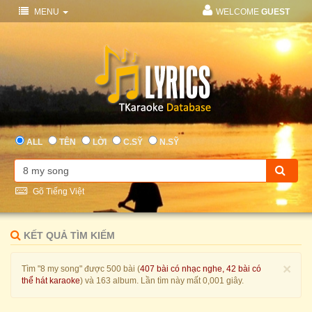
MENU
WELCOME
GUEST
ALL
TÊN
LỜI
C.SỸ
N.SỸ
Gõ Tiếng Việt
KẾT QUẢ TÌM KIẾM
×
Tìm "8 my song" được 500 bài (
407 bài có nhạc nghe, 42 bài có
thể hát karaoke
) và 163 album. Lần tìm này mất 0,001 giây.