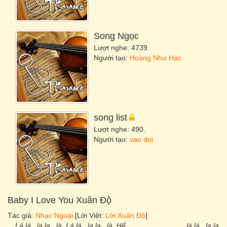
Song Ngọc
Lượt nghe: 4739.
Người tạo:
Hoàng Như Hạc
song list
Lượt nghe: 490.
Người tạo:
vao doi
Baby I Love You Xuân Độ
Tác giả:
Nhạc Ngoại
[Lời Việt:
Lời Xuân Độ
]
Lá lá , la la , là. Lá lá , la la , là. Hế ,,,,,,,,,,,,,,,,,,,, ,,,,,,, lá lá , la la