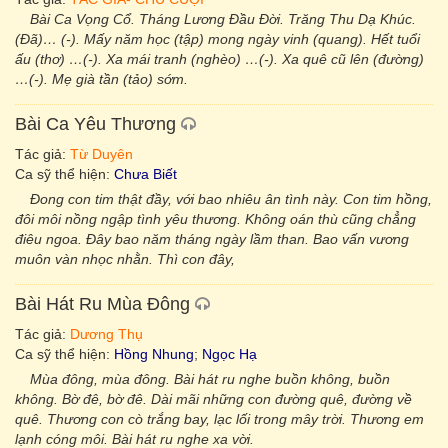
Bài Ca Vọng Cổ. Tháng Lương Đầu Đời. Trăng Thu Dạ Khúc.
(Đã)… (-). Mấy năm học (tập) mong ngày vinh (quang). Hết tuổi
ấu (thơ) …(-). Xa mái tranh (nghèo) …(-). Xa quê cũ lên (đường)
…(-). Mẹ già tần (tảo) sớm.
Bài Ca Yêu Thương
Tác giả:
Từ Duyên
Ca sỹ thể hiện:
Chưa Biết
Đong con tim thật đầy, với bao nhiêu ân tình này. Con tim hồng,
đôi môi nồng ngập tình yêu thương. Không oán thù cũng chẳng
điêu ngoa. Đây bao năm tháng ngày lầm than. Bao vấn vương
muôn vàn nhọc nhằn. Thì con đây,
Bài Hát Ru Mùa Đông
Tác giả:
Dương Thụ
Ca sỹ thể hiện:
Hồng Nhung
;
Ngọc Hạ
Mùa đông, mùa đông. Bài hát ru nghe buồn không, buồn
không. Bờ đê, bờ đê. Dài mãi những con đường quê, đường về
quê. Thương con cò trắng bay, lạc lối trong mây trời. Thương em
lạnh cóng môi. Bài hát ru nghe xa vời.