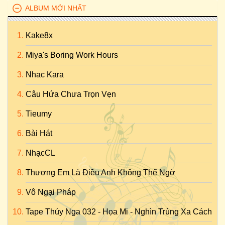
ALBUM MỚI NHẤT
Kake8x
Miya's Boring Work Hours
Nhac Kara
Câu Hứa Chưa Trọn Vẹn
Tieumy
Bài Hát
NhạcCL
Thương Em Là Điều Anh Không Thể Ngờ
Vô Ngại Pháp
Tape Thúy Nga 032 - Họa Mi - Nghìn Trùng Xa Cách