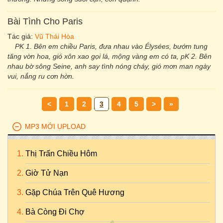
Bài Tình Cho Paris
Tác giả:
Vũ Thái Hòa
PK 1. Bên em chiều Paris, đưa nhau vào Élysées, bướm tung
tăng vờn hoa, gió xôn xao gọi lá, mộng vàng em có ta, pK 2. Bên
nhau bờ sông Seine, anh say tình nóng cháy, gió mơn man ngày
vui, nắng ru cơn hờn.
<
1
2
3
4
5
>
»
MP3 MỚI UPLOAD
Thị Trấn Chiều Hôm
Giờ Tử Nạn
Gặp Chúa Trên Quê Hương
Bà Còng Đi Chợ