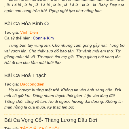
, là. Lá lá , la la , là. Lá lá , la la , là. Lá lá , la la , là. Baby. Đẹp tựa
ngàn sao sang trên trời. Rạng ngời tựa như nắng ban.
Bài Ca Hòa Bình
Tác giả:
Vĩnh Điện
Ca sỹ thể hiện:
Connie Kim
Từng bàn tay vung lên. Cho những cùm gông gẫy nát. Từng bờ
vai vươn lên. Cho thấy sụp đổ bạo tàn. Từ vành môi em thơ. Từ
giòng máu đã vỡ. Từ mạch tim mẹ già. Từng giọng hát vang lên.
Hát đi em cho tắm mát tuổi thơ.
Bài Ca Hoá Thạch
Tác giả:
Daocongdien
Họ đi ngược hướng mặt trời. Không tin vào ánh sáng nữa. Đôi
mắt cố giữ lửa. Dòng nham thạch thời gian. Lặn vào lòng đất.
Tiếng ché, cồng vỡ tan. Họ đi ngược hướng đại dương. Không tin
mặn nồng là của muối. Ký thác lên bờ.
Bài Ca Vọng Cổ- Tháng Lương Đầu Đời
Tác giả:
TÁC GIẢ- CHÚ CUỘI