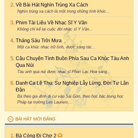
Về Bài Hát Nghìn Trùng Xa Cách
Nghìn trùng xa cách là một trong những tình khúc...
Phim Tài Liệu Về Nhạc Sĩ Y Vân
Không chỉ kể lại cuộc đời nhạc sĩ Y Vân...
Tháng Sáu Trời Mưa
Một ca khúc nhạc trữ tình, được sáng tác...
Câu Chuyện Tình Buồn Phía Sau Ca Khúc Tàu Anh
Qua Núi
Tàu anh qua núi được nhạc sĩ Phan Lạc Hoa sáng...
Danh Ca Lệ Thu: Sự Nghiệp Lẫy Lừng, Đời Tư Lận
Đận
Bà theo gia đình di cư vào Sài Gòn, theo học bậc trung học
Pháp tại trường Les Lauriers...
BÀI HÁT MỚI ĐĂNG
Bà Còng Đi Chợ 2