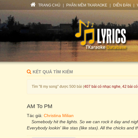
TRANG CHỦ
|
PHẦN MỀM TKARAOKE
|
DIỄN ĐÀN
|
KẾT QUẢ TÌM KIẾM
Tìm "8 my song" được 500 bài (
407 bài có nhạc nghe, 42 bài có
AM To PM
Tác giả:
Christina Milian
Somebody hit the lights. So we can rock it day and nig
Everybody lookin' like stas (like stas). All the chicks and the