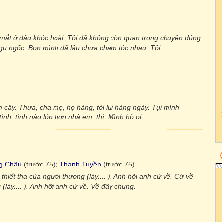
c mắt ở đâu khóc hoài. Tôi đã không còn quan trọng chuyện đúng
à ngu ngốc. Bọn mình đã lâu chưa chạm tóc nhau. Tôi.
m cây. Thưa, cha mẹ, họ hàng, tới lui hàng ngày. Tụi mình
tình, tình nào lớn hơn nhà em, thì. Mình hò ơi,
g Châu
(trước 75);
Thanh Tuyền
(trước 75)
hiết tha của người thương (láy.... ). Anh hỡi anh cứ về. Cứ về
láy.... ). Anh hỡi anh cứ về. Về đây chung.