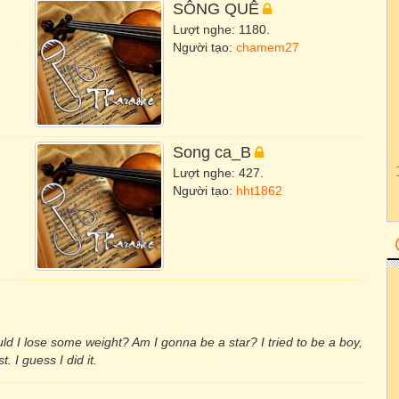
SÔNG QUÊ
Lượt nghe: 1180.
Người tạo:
chamem27
Song ca_B
Lượt nghe: 427.
Người tạo:
hht1862
d I lose some weight? Am I gonna be a star? I tried to be a boy,
t. I guess I did it.