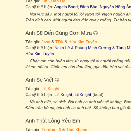
Tác giả:
Lm Quan Uy
Ca sỹ thể hiện:
Angelo Band
;
Đình Bảo
;
Nguyễn Hồng Â
Nơi vực sâu. Một người tội lỗi vươn tới. Ngọn nguồn 
Trên đỉnh cao. Một người đạo đức quay xuống. Tự hào v
Anh Sẽ Đến Cùng Cơn Mưa
Tác giả:
Jase
&
TDK
&
Hứa Kim Tuyền
Ca sỹ thể hiện:
Neko Lê & Phùng Minh Cương & Tùng Mi
Hứa Kim Tuyền
Chắc em còn buồn lắm, từ ngày tôi đi người chẳng nói
lời em nói ra. Chắc em còn đau lắm, gục đầu trên vai rồi
Anh Sẽ Viết
Tác giả:
Lil' Knight
Ca sỹ thể hiện:
Lil' Knight
;
Lil'Knight
(beat)
Và anh biết, so sick. Bài tình ca anh viết sẽ không. Bao
Đắm tràn bờ mi, bài tình ca anh hát. Sẽ không bao giờ
Anh Thật Lòng Yêu Em
Tác giả:
Trường Lê
&
Thái Khang