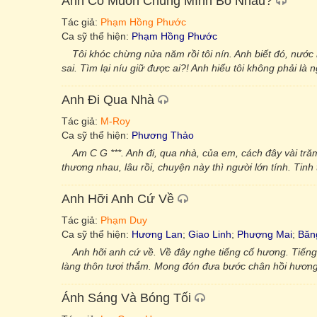
Anh Có Muốn Chúng Mình Bỏ Nhau?
Tác giả:
Phạm Hồng Phước
Ca sỹ thể hiện:
Phạm Hồng Phước
Tôi khóc chừng nửa năm rồi tôi nín. Anh biết đó, nướ
sai. Tìm lại níu giữ được ai?! Anh hiểu tôi không phải l
Anh Đi Qua Nhà
Tác giả:
M-Roy
Ca sỹ thể hiện:
Phương Thảo
Am C G ***. Anh đi, qua nhà, của em, cách đây vài tră
thương nhau, lâu rồi, chuyện này thì người lớn tính. Tinh 
Anh Hỡi Anh Cứ Về
Tác giả:
Phạm Duy
Ca sỹ thể hiện:
Hương Lan
;
Giao Linh
;
Phượng Mai
;
Băn
Anh hỡi anh cứ về. Về đây nghe tiếng cố hương. Tiếng t
làng thôn tươi thắm. Mong đón đưa bước chân hồi hương (
Ánh Sáng Và Bóng Tối