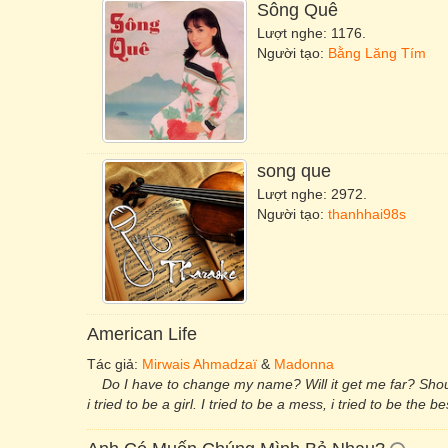
Sông Quê
Lượt nghe: 1176.
Người tạo:
Bằng Lăng Tím
song que
Lượt nghe: 2972.
Người tạo:
thanhhai98s
American Life
Tác giả:
Mirwais Ahmadzaï
&
Madonna
Do I have to change my name? Will it get me far? Shoul
i tried to be a girl. I tried to be a mess, i tried to be the bes