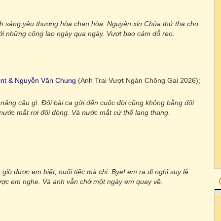
n
ánh sáng yêu thương hòa chan hòa. Nguyện xin Chúa thứ tha cho.
ới những công lao ngày qua ngày. Vượt bao cám dỗ reo.
nt & Nguyễn Văn Chung
(Anh Trai Vượt Ngàn Chông Gai 2026);
 năng câu gì. Đôi bài ca gửi đến cuộc đời cũng không bằng đôi
 nước mắt rơi đôi dòng. Và nước mắt cứ thế lang thang.
 giờ được em biết, nuối tiếc mà chi. Bye! em ra đi nghĩ suy lệ.
 được em nghe. Và anh vẫn chờ một ngày em quay về.