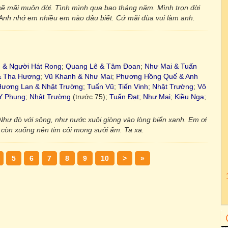
ẽ mãi muôn đời. Tình mình qua bao tháng năm. Mình trọn đời
Anh nhớ em nhiều em nào đâu biết. Cứ mãi đùa vui làm anh.
 & Người Hát Rong
;
Quang Lê & Tâm Đoan
;
Như Mai & Tuấn
& Tha Hương
;
Vũ Khanh & Như Mai
;
Phương Hồng Quế & Anh
Hương Lan & Nhật Trường
;
Tuấn Vũ
;
Tiến Vinh
;
Nhật Trường
;
Vô
Y Phụng
;
Nhật Trường
(trước 75);
Tuấn Đạt
;
Như Mai
;
Kiều Nga
;
 Như đò với sông, như nước xuôi giòng vào lòng biển xanh. Em ơi
 còn xuống nên tim côi mong sưởi ấm. Ta xa.
5
6
7
8
9
10
>
»