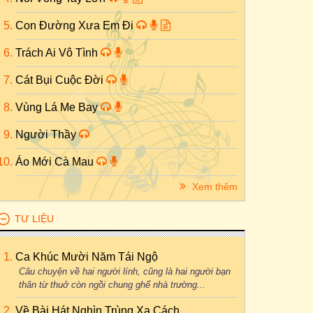
Con Đường Xưa Em Đi
Trách Ai Vô Tình
Cát Bụi Cuộc Đời
Vùng Lá Me Bay
Người Thầy
Áo Mới Cà Mau
Xem thêm
TƯ LIỆU
Ca Khúc Mười Năm Tái Ngộ
Câu chuyện về hai người lính, cũng là hai người bạn
thân từ thuở còn ngồi chung ghế nhà trường...
Về Bài Hát Nghìn Trùng Xa Cách