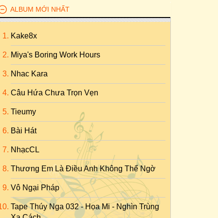
ALBUM MỚI NHẤT
Kake8x
Miya's Boring Work Hours
Nhac Kara
Câu Hứa Chưa Trọn Vẹn
Tieumy
Bài Hát
NhạcCL
Thương Em Là Điều Anh Không Thể Ngờ
Vô Ngại Pháp
Tape Thúy Nga 032 - Họa Mi - Nghìn Trùng
Xa Cách