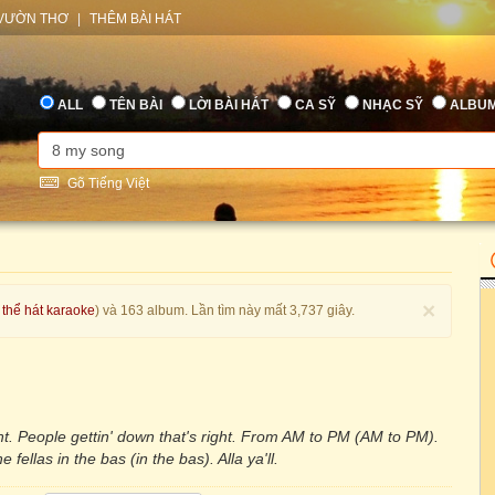
VƯỜN THƠ
|
THÊM BÀI HÁT
ALL
TÊN BÀI
LỜI BÀI HÁT
CA SỸ
NHẠC SỸ
ALBU
Gõ Tiếng Việt
×
 thể hát karaoke
) và 163 album. Lần tìm này mất 3,737 giây.
ht. People gettin' down that's right. From AM to PM (AM to PM).
 fellas in the bas (in the bas). Alla ya'll.