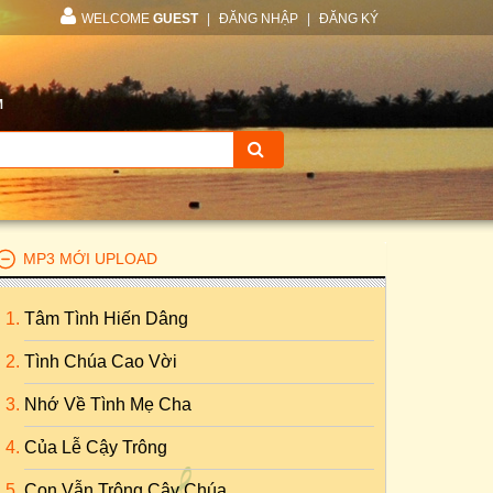
WELCOME
GUEST
|
ĐĂNG NHẬP
|
ĐĂNG KÝ
M
MP3 MỚI UPLOAD
Tâm Tình Hiến Dâng
Tình Chúa Cao Vời
Nhớ Về Tình Mẹ Cha
Của Lễ Cậy Trông
Con Vẫn Trông Cậy Chúa