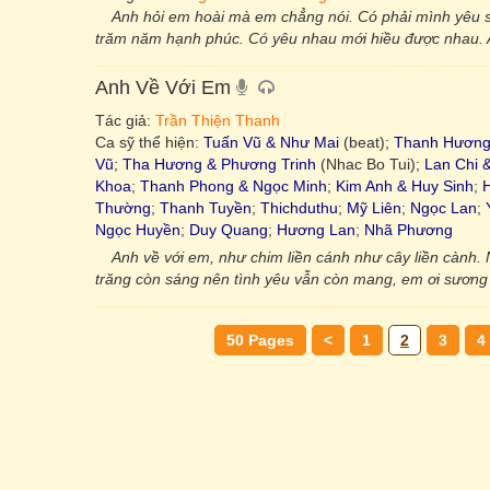
Anh hỏi em hoài mà em chẳng nói. Có phải mình yêu s
trăm năm hạnh phúc. Có yêu nhau mới hiều được nhau. 
Anh Về Với Em
Tác giả:
Trần Thiện Thanh
Ca sỹ thể hiện:
Tuấn Vũ & Như Mai
(beat);
Thanh Hương
Vũ
;
Tha Hương & Phương Trinh
(Nhac Bo Tui);
Lan Chi 
Khoa
;
Thanh Phong & Ngọc Minh
;
Kim Anh & Huy Sinh
;
Thường
;
Thanh Tuyền
;
Thichduthu
;
Mỹ Liên
;
Ngọc Lan
;
Ngọc Huyền
;
Duy Quang
;
Hương Lan
;
Nhã Phương
Anh về với em, như chim liền cánh như cây liền cành.
trăng còn sáng nên tình yêu vẫn còn mang, em ơi sương
50 Pages
<
1
2
3
4