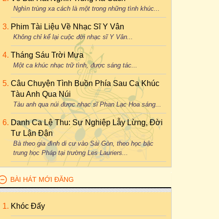
Nghìn trùng xa cách là một trong những tình khúc...
Phim Tài Liệu Về Nhạc Sĩ Y Vân
Không chỉ kể lại cuộc đời nhạc sĩ Y Vân...
Tháng Sáu Trời Mưa
Một ca khúc nhạc trữ tình, được sáng tác...
Câu Chuyện Tình Buồn Phía Sau Ca Khúc
Tàu Anh Qua Núi
Tàu anh qua núi được nhạc sĩ Phan Lạc Hoa sáng...
Danh Ca Lệ Thu: Sự Nghiệp Lẫy Lừng, Đời
Tư Lận Đận
Bà theo gia đình di cư vào Sài Gòn, theo học bậc
trung học Pháp tại trường Les Lauriers...
BÀI HÁT MỚI ĐĂNG
Khóc Đấy