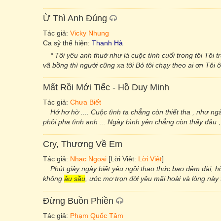
Ừ Thì Anh Đúng
Tác giả:
Vicky Nhung
Ca sỹ thể hiện:
Thanh Hà
* Tôi yêu anh thuở như là cuộc tình cuối trong tôi Tôi
vã bồng thì người cũng xa tôi Bỏ tôi chạy theo ai ơn Tôi 
Mất Rồi Mới Tiếc - Hồ Duy Minh
Tác giả:
Chưa Biết
Hớ hơ hờ .... Cuộc tình ta chẳng còn thiết tha , như
phôi pha tình anh ... Ngày bình yên chẳng còn thấy đâu ,
Cry, Thương Về Em
Tác giả:
Nhạc Ngoại
[Lời Việt:
Lời Việt
]
Phút giây ngày biết yêu ngồi thao thức bao đêm dài, 
không
âu sầu
, ước mơ trọn đời yêu mãi hoài và lòng nà
Đừng Buồn Phiền
Tác giả:
Phạm Quốc Tâm