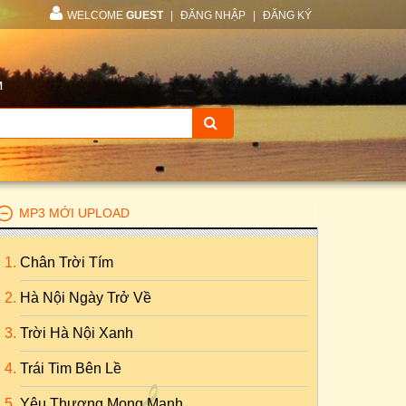
WELCOME
GUEST
|
ĐĂNG NHẬP
|
ĐĂNG KÝ
M
MP3 MỚI UPLOAD
Chân Trời Tím
Hà Nội Ngày Trở Về
Trời Hà Nội Xanh
Trái Tim Bên Lề
Yêu Thương Mong Manh