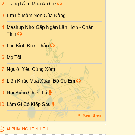
Trăng Rằm Mùa An Cư
Em Là Mầm Non Của Đảng
Mashup Nhớ Gấp Ngàn Lần Hơn - Chân
Tình
Lục Bình Đơn Thân
Mẹ Tôi
Người Yêu Cùng Xóm
Liên Khúc Mùa Xuân Đó Có Em
Nỗi Buồn Chiếc Lá
Làm Gì Có Kiếp Sau
Xem thêm
ALBUM NGHE NHIỀU