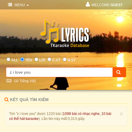
MENU
WELCOME
GUEST
ALL
TÊN
LỜI
C.SỸ
N.SỸ
Gõ Tiếng Việt
KẾT QUẢ TÌM KIẾM
×
Tìm "z i love you" được 1220 bài (
1098 bài có nhạc nghe, 10 bài
có thể hát karaoke
). Lần tìm này mất 0,313 giây.