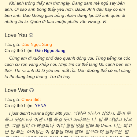
Khi anh trông thấy em thơ ngây. Đang đam mê ngủ say bên
anh. Ôi sao anh bỗng thấy yêu hơn. Babe. Anh đâu hay có em
bên anh. Bao không gian bỗng nhiên dừng lại. Để anh quên đi
những âu lo. Quên đi bao muộn phiền vấn vương. Vì.
Love You
Tác giả:
Đào Ngọc Sang
Ca sỹ thể hiện:
Đào Ngọc Sang
Cùng em đi xuống phố dạo quanh đông vui. Từng tiếng xe cóc
cách cứ rộn vang khắp nơi. Nhịp tim cứ thế tăng khi cạnh bên em
thôi. Thì ra anh đã lỡ yêu em mất rồi. Đèn đường thế cứ vụt sáng
ta thì đang lang thang. Trà đá hay.
Love War
Tác giả:
Chưa Biết
Ca sỹ thể hiện:
YENA
I just didn't wanna fight with you. 너랑은 이러기 싫었지. 둘이 못
죽고 못살다가. 이젠 나를 죽일 듯이 바라보는 너. 입 쭉 내밀고 있으
면. 그럼 일이 다 해결되나. 어디 할말 있음 말해 봐 Umm. 너는 되고
난 안 되는. 어이없는 이 상황들 대체 뭔데. 칼보다 더 날카로운. 말