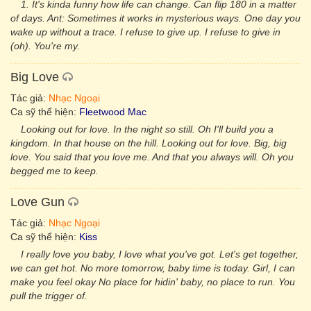
1. It's kinda funny how life can change. Can flip 180 in a matter
of days. Ant: Sometimes it works in mysterious ways. One day you
wake up without a trace. I refuse to give up. I refuse to give in
(oh). You're my.
Big Love
Tác giả:
Nhạc Ngoại
Ca sỹ thể hiện:
Fleetwood Mac
Looking out for love. In the night so still. Oh I'll build you a
kingdom. In that house on the hill. Looking out for love. Big, big
love. You said that you love me. And that you always will. Oh you
begged me to keep.
Love Gun
Tác giả:
Nhạc Ngoại
Ca sỹ thể hiện:
Kiss
I really love you baby, I love what you've got. Let's get together,
we can get hot. No more tomorrow, baby time is today. Girl, I can
make you feel okay No place for hidin' baby, no place to run. You
pull the trigger of.