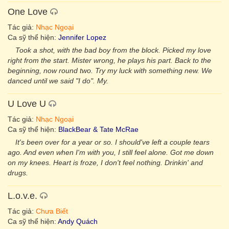
One Love
Tác giả:
Nhạc Ngoại
Ca sỹ thể hiện:
Jennifer Lopez
Took a shot, with the bad boy from the block. Picked my love
right from the start. Mister wrong, he plays his part. Back to the
beginning, now round two. Try my luck with something new. We
danced until we said "I do". My.
U Love U
Tác giả:
Nhạc Ngoại
Ca sỹ thể hiện:
BlackBear & Tate McRae
It's been over for a year or so. I should've left a couple tears
ago. And even when I'm with you, I still feel alone. Got me down
on my knees. Heart is froze, I don't feel nothing. Drinkin' and
drugs.
L.o.v.e.
Tác giả:
Chưa Biết
Ca sỹ thể hiện:
Andy Quách