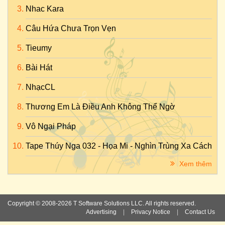
Nhac Kara
Câu Hứa Chưa Trọn Vẹn
Tieumy
Bài Hát
NhạcCL
Thương Em Là Điều Anh Không Thể Ngờ
Vô Ngại Pháp
Tape Thúy Nga 032 - Họa Mi - Nghìn Trùng Xa Cách
Xem thêm
Copyright © 2008-2026 T Software Solutions LLC. All rights reserved.
Advertising
|
Privacy Notice
|
Contact Us