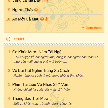
Vùng Lá Me Bay
Người Thầy
Áo Mới Cà Mau
Xem thêm
TƯ LIỆU
Ca Khúc Mười Năm Tái Ngộ
Câu chuyện về hai người lính, cũng là hai người bạn thân từ
thuở còn ngồi chung ghế nhà trường...
Về Bài Hát Nghìn Trùng Xa Cách
Nghìn trùng xa cách là một trong những tình khúc...
Phim Tài Liệu Về Nhạc Sĩ Y Vân
Không chỉ kể lại cuộc đời nhạc sĩ Y Vân...
Tháng Sáu Trời Mưa
Một ca khúc nhạc trữ tình, được sáng tác...