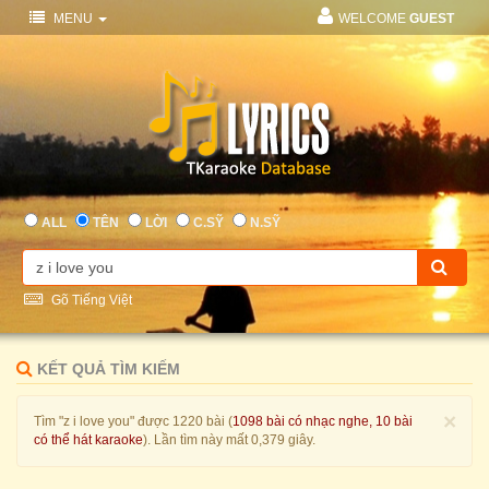
MENU
WELCOME
GUEST
ALL
TÊN
LỜI
C.SỸ
N.SỸ
Gõ Tiếng Việt
KẾT QUẢ TÌM KIẾM
×
Tìm "z i love you" được 1220 bài (
1098 bài có nhạc nghe, 10 bài
có thể hát karaoke
). Lần tìm này mất 0,379 giây.