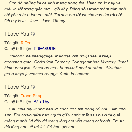
Còn đó những lời ca anh mang trong tim. Hạnh phúc nay xa
mãi xa rồi trong giấc mơ... giờ đây. Đằng sâu trong thâm tâm anh
chỉ yêu một mình em thôi. Tại sao em rời xa cho con tim rối bời.
Oh my love... love... love. Oh my.
I Love You
Tác giả:
R.Tee
Ca sỹ thể hiện:
TREASURE
Tteoollin ne saenggage. Meoriga jom bokjapae. Kkaejil
geonman gata. Gadeukan Fantasy. Gunggeumhan Mystery. Jebal
hinteureul jwo. Sasohan geot hanakkaji neol ttarahae. Silsuhan
geon anya jayeonseureopge Yeah. Imi mome.
I Love You
Tác giả:
Trang Pháp
Ca sỹ thể hiện:
Bảo Thy
Câu chia tay không nên lời chôn con tim trong rối bời... em chờ
anh. Em bơ vơ giữa bao người giấu nước mắt sau nụ cười quá
mỏng manh. Vì đâu đó trong lòng em vẫn mong chờ anh. Em tự
dối lòng anh sẽ trở lại. Có bao giờ anh.