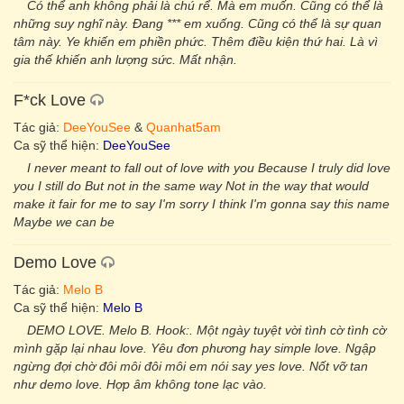
Có thể anh không phải là chú rể. Mà em muốn. Cũng có thể là
những suy nghĩ này. Đang *** em xuống. Cũng có thể là sự quan
tâm này. Ye khiến em phiền phức. Thêm điều kiện thứ hai. Là vì
gia thế khiến anh lượng sức. Mất nhận.
F*ck Love
Tác giả:
DeeYouSee
&
Quanhat5am
Ca sỹ thể hiện:
DeeYouSee
I never meant to fall out of love with you Because I truly did love
you I still do But not in the same way Not in the way that would
make it fair for me to say I'm sorry I think I'm gonna say this name
Maybe we can be
Demo Love
Tác giả:
Melo B
Ca sỹ thể hiện:
Melo B
DEMO LOVE. Melo B. Hook:. Một ngày tuyệt vời tình cờ tình cờ
mình gặp lại nhau love. Yêu đơn phương hay simple love. Ngập
ngừng đợi chờ đôi môi đôi môi em nói say yes love. Nốt vỡ tan
như demo love. Hợp âm không tone lạc vào.