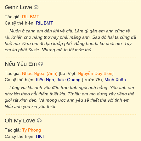
Genz Love
Tác giả:
RIL BMT
Ca sỹ thể hiện:
RIL BMT
Muốn ở cạnh em đến khi về già. Làm gì gần em anh cũng rề
rà. Khiến cho nàng thơ này phải mắng anh. Sau đó hai ta cũng đã
huề mà. Đưa em đi dạo khắp phố. Bằng honda ko phải oto. Tuy
em ko phải Suzie. Nhưng mà to tới mức thú.
Nếu Yêu Em
Tác giả:
Nhạc Ngoại (Anh)
[Lời Việt:
Nguyễn Duy Biên
]
Ca sỹ thể hiện:
Kiều Nga
;
Julie Quang
(trước 75);
Minh Xuân
Lòng vui khi anh yêu đến trao tình ngời ánh nắng. Yêu anh em
như lớn theo nỗi thắm thiết kia. Từ lâu em mơ dựng xây riêng thế
giới rất xinh đẹp. Và mong ước anh yêu sẽ thiết tha với tình em.
Nếu anh yêu xin yêu thiết.
Oh My Love
Tác giả:
Ty Phong
Ca sỹ thể hiện:
HKT