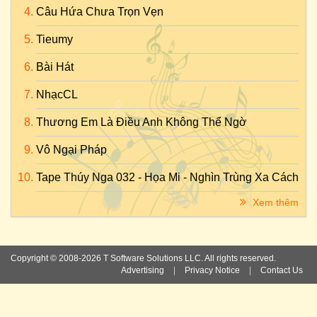
Câu Hứa Chưa Trọn Vẹn
Tieumy
Bài Hát
NhạcCL
Thương Em Là Điều Anh Không Thể Ngờ
Vô Ngại Pháp
Tape Thúy Nga 032 - Họa Mi - Nghìn Trùng Xa Cách
Xem thêm
Copyright © 2008-2026 T Software Solutions LLC. All rights reserved.
Advertising
|
Privacy Notice
|
Contact Us