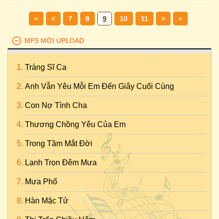
«
<
7
8
9
10
11
>
»
MP3 MỚI UPLOAD
Tráng Sĩ Ca
Anh Vẫn Yêu Mỗi Em Đến Giây Cuối Cùng
Con Nợ Tình Cha
Thương Chồng Yêu Của Em
Trong Tầm Mắt Đời
Lạnh Trọn Đêm Mưa
Mưa Phố
Hàn Mặc Tử