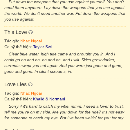
Put down the weapons that you use against yourself. You don't
need them anymore. Lay down the weapons that you use against
the world. We don’t need another war. Put down the weapons that
you use against.
This Love
Tác giả:
Nhạc Ngoại
Ca sỹ thể hiện:
Taylor Swi
Clear blue water, high tide came and brought you in. And I
could go on and on, on and on, and I will. Skies grew darker,
currents swept you out again. And you were just gone and gone,
gone and gone. In silent screams, in.
Love Lies
Tác giả:
Nhạc Ngoại
Ca sỹ thể hiện:
Khalid & Normani
Sorry if it's hard to catch my vibe, mmm. I need a lover to trust,
tell me you're on my side. Are you down for the ride? It's not easy
for someone to catch my eye. But I've been waitin' for you for my.