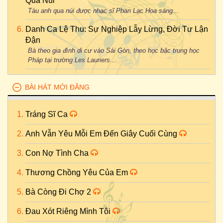
Qua Núi
Tàu anh qua núi được nhạc sĩ Phan Lạc Hoa sáng...
Danh Ca Lệ Thu: Sự Nghiệp Lẫy Lừng, Đời Tư Lận
Đận
Bà theo gia đình di cư vào Sài Gòn, theo học bậc trung học
Pháp tại trường Les Lauriers...
BÀI HÁT MỚI ĐĂNG
Tráng Sĩ Ca
Anh Vẫn Yêu Mỗi Em Đến Giây Cuối Cùng
Con Nợ Tình Cha
Thương Chồng Yêu Của Em
Bà Còng Đi Chợ 2
Đau Xót Riêng Mình Tôi