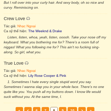
But I roll over into your curly hair. And sexy body, oh so nice and
curvy. Reminiscing on.
Crew Love
Tác giả:
Nhạc Ngoại
Ca sỹ thể hiện:
The Weeknd & Drake
Listen, listen, whoa, yeah, listen, ooooh. Take your nose off my
keyboard. What you bothering me for? There's a room full of
niggas! What you following me for? This ain't no fucking sing-
along. So girl, what you.
True Love
Tác giả:
Nhac Ngoại
Ca sỹ thể hiện:
Lily Rose Cooper & Pink
1. Sometimes I hate every single stupid word you say.
Sometimes I wanna slap you in your whole face. There's no one
quite like you. You push all my buttons down. I know life would
suck without you. At the same time, I.
«
<
6
7
8
9
10
>
»