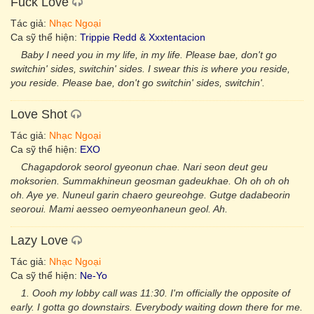
Fuck Love
Tác giả:
Nhạc Ngoại
Ca sỹ thể hiện:
Trippie Redd & Xxxtentacion
Baby I need you in my life, in my life. Please bae, don't go
switchin' sides, switchin' sides. I swear this is where you reside,
you reside. Please bae, don't go switchin' sides, switchin'.
Love Shot
Tác giả:
Nhạc Ngoại
Ca sỹ thể hiện:
EXO
Chagapdorok seorol gyeonun chae. Nari seon deut geu
moksorien. Summakhineun geosman gadeukhae. Oh oh oh oh
oh. Aye ye. Nuneul garin chaero geureohge. Gutge dadabeorin
seoroui. Mami aesseo oemyeonhaneun geol. Ah.
Lazy Love
Tác giả:
Nhạc Ngoại
Ca sỹ thể hiện:
Ne-Yo
1. Oooh my lobby call was 11:30. I'm officially the opposite of
early. I gotta go downstairs. Everybody waiting down there for me.