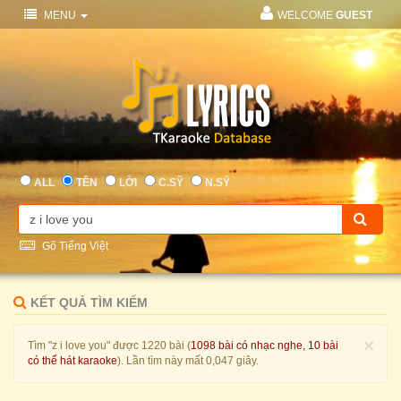
MENU
WELCOME
GUEST
ALL
TÊN
LỜI
C.SỸ
N.SỸ
Gõ Tiếng Việt
KẾT QUẢ TÌM KIẾM
×
Tìm "z i love you" được 1220 bài (
1098 bài có nhạc nghe, 10 bài
có thể hát karaoke
). Lần tìm này mất 0,047 giây.