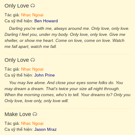
Only Love
Tác giả:
Nhạc Ngoại
Ca sỹ thể hiện:
Ben Howard
Darling you're with me, always around me. Only love, only love.
Darling I feel you, under my body. Only love, only love. Give me
shelter, or show me heart. Come on love, come on love. Watch
me fall apart, watch me fall.
Only Love
Tác giả:
Nhạc Ngoại
Ca sỹ thể hiện:
John Prine
You may live alone. And close your eyes some folks do. You
may dream a dream. That's twice your size all night through.
When the morning comes, who's to tell. Your dreams to? Only you
Only love, love only, only love will.
Make Love
Tác giả:
Nhạc Ngoại
Ca sỹ thể hiện:
Jason Mraz