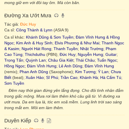
mong giữ em với đôi tay ôm. Mà còn băn.
Đường Xa Ướt Mưa
Tác giả:
Đức Huy
Ca sĩ:
Công Thành & Lynn
(ASIA 9)
Ca sĩ khác:
Khánh Dũng & Sơn Tuyền
;
Đàm Vĩnh Hưng & Hồng
Ngọc
;
Kim Anh & Huy Sinh
;
Elvis Phương & Như Mai
;
Thanh Ngọc
& Kasim
;
Người Hát Rong
;
Thanh Tuyền
;
Nhật Trường
;
Phạm
Cao Tùng
;
Thichduthu
(PBN);
Đức Huy
;
Nguyễn Hưng
;
Guitar
;
Trọng Tấn
;
Quỳnh Lan
;
Châu Gia Kiệt
;
Thái Châu
;
Tuấn Ngọc
;
Hồng Ngọc
;
Đàm Vĩnh Hưng
;
Lê Anh Dũng
;
Đàm Vĩnh Hưng
(remix);
Phan Anh Dũng
(Saxophone);
Kim Tương
;
Ý Lan
;
Chưa
Biết
(beat);
Xuân Hảo
;
Sĩ Phú
;
Trần Cao
;
Khánh Hà
;
Hà Cẩm Tú
;
Sơn Tuyền
Đêm nay thời gian đứng yên lắng đọng. Cho đôi tình nhân đắm
trong giấc mộng. Mưa rơi làm thêm khó câu giã từ. Vì đường xa
ướt mưa. Da em lụa là, tóc em xoã mềm. Lung linh trời sao sáng
trong mắt em. Môi em làm thêm.
Duyên Kiếp