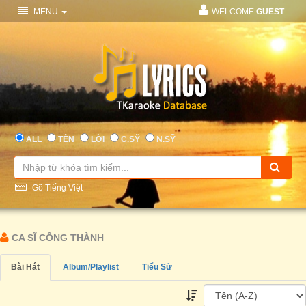
MENU
WELCOME
GUEST
ALL
TÊN
LỜI
C.SỸ
N.SỸ
Gõ Tiếng Việt
CA SĨ CÔNG THÀNH
Bài Hát
Album/Playlist
Tiểu Sử