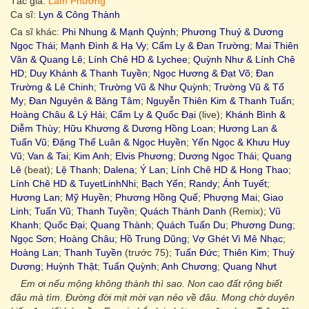
Tác giả:
Lam Phương
Ca sĩ:
Lyn & Công Thành
Ca sĩ khác:
Phi Nhung & Mạnh Quỳnh
;
Phương Thuỷ & Dương
Ngọc Thái
;
Mạnh Đình & Hạ Vy
;
Cẩm Ly & Đan Trường
;
Mai Thiên
Vân & Quang Lê
;
Lính Chê HD & Lychee
;
Quỳnh Như & Lính Chê
HD
;
Duy Khánh & Thanh Tuyền
;
Ngọc Hương & Đạt Võ
;
Đan
Trường & Lê Chinh
;
Trường Vũ & Như Quỳnh
;
Trường Vũ & Tố
My
;
Đan Nguyên & Băng Tâm
;
Nguyễn Thiên Kim & Thanh Tuấn
;
Hoàng Châu & Lý Hải
;
Cẩm Ly & Quốc Đại
(live);
Khánh Bình &
Diễm Thùy
;
Hữu Khương & Dương Hồng Loan
;
Hương Lan &
Tuấn Vũ
;
Đặng Thế Luân & Ngọc Huyền
;
Yến Ngọc & Khưu Huy
Vũ
;
Van & Tai
;
Kim Anh
;
Elvis Phương
;
Dương Ngọc Thái
;
Quang
Lê
(beat);
Lệ Thanh
;
Dalena
;
Ý Lan
;
Lính Chê HD & Hong Thao
;
Lính Chê HD & TuyetLinhNhi
;
Bạch Yến
;
Randy
;
Ánh Tuyết
;
Hương Lan
;
Mỹ Huyền
;
Phương Hồng Quế
;
Phượng Mai
;
Giao
Linh
;
Tuấn Vũ
;
Thanh Tuyền
;
Quách Thành Danh
(Remix);
Vũ
Khanh
;
Quốc Đại
;
Quang Thành
;
Quách Tuấn Du
;
Phương Dung
;
Ngọc Sơn
;
Hoàng Châu
;
Hồ Trung Dũng
;
Vợ Ghét Vì Mê Nhạc
;
Hoàng Lan
;
Thanh Tuyền
(trước 75);
Tuấn Đức
;
Thiên Kim
;
Thuỳ
Dương
;
Huỳnh Thật
;
Tuấn Quỳnh
;
Anh Chương
;
Quang Nhựt
Em ơi nếu mộng không thành thì sao. Non cao đất rộng biết
đâu mà tìm. Đường đời mịt mời vạn nẻo về đâu. Mong chờ duyên