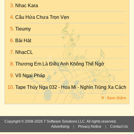
Nhac Kara
Câu Hứa Chưa Trọn Vẹn
Tieumy
Bài Hát
NhạcCL
Thương Em Là Điều Anh Không Thể Ngờ
Vô Ngại Pháp
Tape Thúy Nga 032 - Họa Mi - Nghìn Trùng Xa Cách
Xem thêm
Copyright © 2008-2026 T Software Solutions LLC. All rights reserved.
Advertising
|
Privacy Notice
|
Contact Us