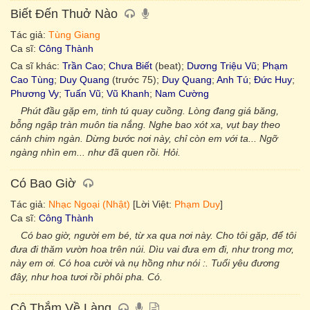
Biết Đến Thuở Nào
Tác giả:
Tùng Giang
Ca sĩ:
Công Thành
Ca sĩ khác:
Trần Cao
;
Chưa Biết
(beat);
Dương Triệu Vũ
;
Phạm
Cao Tùng
;
Duy Quang
(trước 75);
Duy Quang
;
Anh Tú
;
Đức Huy
;
Phương Vy
;
Tuấn Vũ
;
Vũ Khanh
;
Nam Cường
Phút đầu gặp em, tinh tú quay cuồng. Lòng đang giá băng,
bỗng ngập tràn muôn tia nắng. Nghe bao xót xa, vụt bay theo
cánh chim ngàn. Dừng bước nơi này, chỉ còn em với ta... Ngỡ
ngàng nhìn em... như đã quen rồi. Hỏi.
Có Bao Giờ
Tác giả:
Nhạc Ngoại (Nhật)
[Lời Việt:
Phạm Duy
]
Ca sĩ:
Công Thành
Có bao giờ, người em bé, từ xa qua nơi này. Cho tôi gặp, để tôi
đưa đi thăm vườn hoa trên núi. Dìu vai đưa em đi, như trong mơ,
này em ơi. Có hoa cười và nụ hồng như nói :. Tuổi yêu đương
đây, như hoa tươi rồi phôi pha. Có.
Cô Thắm Về Làng