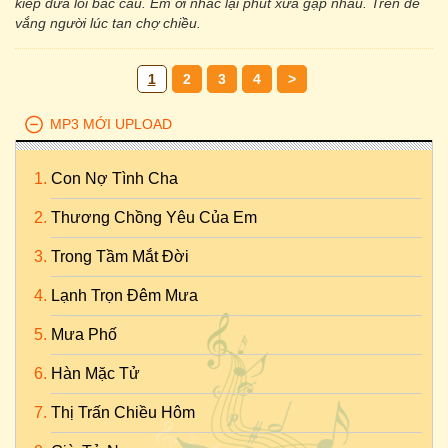
kiếp đưa lối bác cầu. Em ơi nhắc lại phút xưa gặp nhau. Trên đê
vắng người lúc tan chợ chiều.
1
2
3
4
>
MP3 MỚI UPLOAD
Con Nợ Tình Cha
Thương Chồng Yêu Của Em
Trong Tầm Mắt Đời
Lạnh Trọn Đêm Mưa
Mưa Phố
Hàn Mặc Tử
Thị Trấn Chiều Hôm