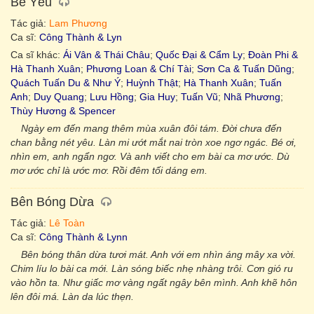
Bé Yêu
Tác giả:
Lam Phương
Ca sĩ:
Công Thành & Lyn
Ca sĩ khác:
Ái Vân & Thái Châu
;
Quốc Đại & Cẩm Ly
;
Đoàn Phi &
Hà Thanh Xuân
;
Phương Loan & Chí Tài
;
Sơn Ca & Tuấn Dũng
;
Quách Tuấn Du & Như Ý
;
Huỳnh Thật
;
Hà Thanh Xuân
;
Tuấn
Anh
;
Duy Quang
;
Lưu Hồng
;
Gia Huy
;
Tuấn Vũ
;
Nhã Phương
;
Thùy Hương & Spencer
Ngày em đến mang thêm mùa xuân đôi tám. Đời chưa đến
chan bằng nét yêu. Làn mi ướt mắt nai tròn xoe ngơ ngác. Bé ơi,
nhìn em, anh ngẩn ngơ. Và anh viết cho em bài ca mơ ước. Dù
mơ ước chỉ là ước mơ. Rồi đêm tối dáng em.
Bên Bóng Dừa
Tác giả:
Lê Toàn
Ca sĩ:
Công Thành & Lynn
Bên bóng thân dừa tươi mát. Anh với em nhìn áng mây xa vời.
Chim líu lo bài ca mới. Làn sóng biếc nhẹ nhàng trôi. Cơn gió ru
vào hồn ta. Như giấc mơ vàng ngất ngây bên mình. Anh khẽ hôn
lên đôi má. Làn da lúc thẹn.