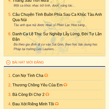
Tháng Sáu Trời Mưa
Một ca khúc nhạc trữ tình, được sáng tác...
Câu Chuyện Tình Buồn Phía Sau Ca Khúc Tàu Anh
Qua Núi
Tàu anh qua núi được nhạc sĩ Phan Lạc Hoa sáng...
Danh Ca Lệ Thu: Sự Nghiệp Lẫy Lừng, Đời Tư Lận
Đận
Bà theo gia đình di cư vào Sài Gòn, theo học bậc trung học
Pháp tại trường Les Lauriers...
BÀI HÁT MỚI ĐĂNG
Con Nợ Tình Cha
Thương Chồng Yêu Của Em
Bà Còng Đi Chợ 2
Đau Xót Riêng Mình Tôi