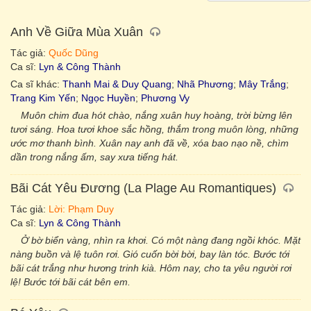
Anh Về Giữa Mùa Xuân
Tác giả:
Quốc Dũng
Ca sĩ:
Lyn & Công Thành
Ca sĩ khác:
Thanh Mai & Duy Quang
;
Nhã Phương
;
Mây Trắng
;
Trang Kim Yến
;
Ngọc Huyền
;
Phương Vy
Muôn chim đua hót chào, nắng xuân huy hoàng, trời bừng lên
tươi sáng. Hoa tươi khoe sắc hồng, thắm trong muôn lòng, những
ước mơ thanh bình. Xuân nay anh đã về, xóa bao nạo nề, chìm
dần trong nắng ấm, say xưa tiếng hát.
Bãi Cát Yêu Đương (La Plage Au Romantiques)
Tác giả:
Lời: Phạm Duy
Ca sĩ:
Lyn & Công Thành
Ở bờ biển vàng, nhìn ra khơi. Có một nàng đang ngồi khóc. Mặt
nàng buồn và lệ tuôn rơi. Gió cuốn bời bời, bay làn tóc. Bước tới
bãi cát trắng như hương trinh kià. Hôm nay, cho ta yêu người rơi
lệ! Bước tới bãi cát bên em.