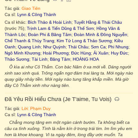
Tác giả:
Giao Tiên
Ca sĩ:
Lynn & Công Thành
Ca sĩ khác:
Bích Thảo & Hoài Linh
;
Tuyết Hằng & Thái Châu
(trước 75);
Trịnh Lam & Tiến Dũng & Thế Sơn
;
Hồng Vân &
Thành Lộc
;
Đoàn Phi & Băng Tâm
;
Đoàn Minh & Đông Nguyễn
;
Chế Thanh & Thùy Trang
;
Kim Tử Long & Thảo Sương
;
Kiều
Oanh
;
Quang Linh
;
Như Quỳnh
;
Thái Châu
;
Sơn Ca
;
Phi Nhung
;
Ngô Minh Khương
;
Hoài Phương
;
Đức Hùng
;
Ái Xuân
;
Huy Đức
;
Thảo Sương
;
Tài Linh
;
Băng Tâm
;
HOÀNG HOA
Ô kìa ai như Cô Thắm. Con bác Năm ở xa mới về. Dáng người
xinh sao xinh quá. Trông ngẩn ngơ đám trai làng ta. Mới ngày nào
quay giây nhảy tiền. Mới ngày nào tung tăng khắp miền. Mà giờ
đây Cô Thắm xinh như nàng tiên.
Đã Yêu Rồi Hiểu Chưa (Je T'aime, Tu Vois)
Tác giả:
Lời: Phạm Duy
Ca sĩ:
Lynn & Công Thành
Chẳng mong tặng em một ngàn cánh bướm. Ta không biết ca
câu ca tình xuông. Tình là nằm kín ở trong trái tim. Im lìm yêu em
hơn là khoe khoang. Vì ta ngày đêm, lòng đầy ước muốn. Ta