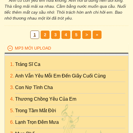
Anh có còn yêu em nữa không. Anh nói đi đừng nên dối lòng.
Thà rằng mãi mãi xa nhau. Cầm bằng nước muốn qua cầu. Nuối
tiếc thêm mắt cay sầu nhớ. Thôi trách hờn anh chi hỡi em. Bao
nhớ thương nhau một lời đã trót yêu.
1
2
3
4
5
>
»
MP3 MỚI UPLOAD
Tráng Sĩ Ca
Anh Vẫn Yêu Mỗi Em Đến Giây Cuối Cùng
Con Nợ Tình Cha
Thương Chồng Yêu Của Em
Trong Tầm Mắt Đời
Lạnh Trọn Đêm Mưa