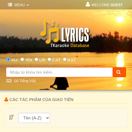
MENU
WELCOME
GUEST
ALL
TÊN
LỜI
C.SỸ
N.SỸ
Gõ Tiếng Việt
CÁC TÁC PHẨM CỦA GIAO TIÊN