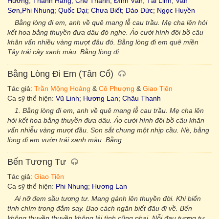
Hương
;
Thanh Hằng
;
Chế Thanh
;
Đình Văn
;
Tài Linh
;
Vân
Sơn,Phi Nhung
;
Quốc Đại
;
Chưa Biết
;
Đào Đức
;
Ngọc Huyền
Bằng lòng đi em, anh về quê mang lễ cau trầu. Mẹ cha lên hỏi
kết hoa bằng thuyền đưa dâu đó nghe. Áo cưới hình đôi bồ câu
khăn vấn nhiều vàng mượt đâu đó. Bằng lòng đi em quê miền
Tây trái cây xanh màu. Bằng lòng đi.
Bằng Lòng Đi Em (Tân Cổ)
Tác giả:
Trần Mộng Hoàng
&
Cô Phượng
&
Giao Tiên
Ca sỹ thể hiện:
Vũ Linh
;
Hương Lan
;
Châu Thanh
1. Bằng lòng đi em, anh về quê mang lễ cau trầu. Mẹ cha lên
hỏi kết hoa bằng thuyền đưa dâu. Áo cưới hình đôi bồ câu khăn
vấn nhiễu vàng mượt đầu. Son sắt chung một nhịp cầu. Nè, bằng
lòng đi em vườn trái xanh màu. Bằng.
Bến Tương Tư
Tác giả:
Giao Tiên
Ca sỹ thể hiện:
Phi Nhung
;
Hương Lan
Ai nỡ đem sầu tương tư. Mang gánh lên thuyền đời. Khi biển
tình chìm trong đắm say. Bao cách ngăn biết đâu đi về. Bến
không thuyền thuyền không lái tình cũng phai. Nỗi đau tương tư