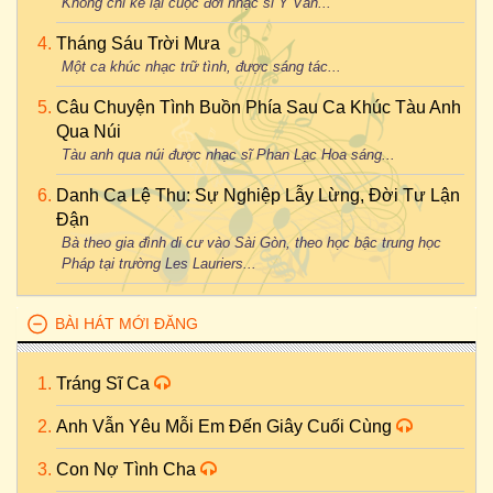
Không chỉ kể lại cuộc đời nhạc sĩ Y Vân...
Tháng Sáu Trời Mưa
Một ca khúc nhạc trữ tình, được sáng tác...
Câu Chuyện Tình Buồn Phía Sau Ca Khúc Tàu Anh
Qua Núi
Tàu anh qua núi được nhạc sĩ Phan Lạc Hoa sáng...
Danh Ca Lệ Thu: Sự Nghiệp Lẫy Lừng, Đời Tư Lận
Đận
Bà theo gia đình di cư vào Sài Gòn, theo học bậc trung học
Pháp tại trường Les Lauriers...
BÀI HÁT MỚI ĐĂNG
Tráng Sĩ Ca
Anh Vẫn Yêu Mỗi Em Đến Giây Cuối Cùng
Con Nợ Tình Cha