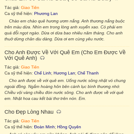
Tác giả:
Giao Tiên
Ca sỹ thể hiện:
Phương Lan
Chào em chào quê hương ươm nắng. Anh thương nắng buộc
trên màu dừa. Nhìn em trong lòng anh xuyến xao. Có phải em
quá đỗi ngọt ngào. Dừa ơi dừa bao nhiêu năm tháng. Cho anh
thuở dừng chân dịu dàng. Dừa ơi em cùng yêu nước.
Cho Anh Được Về Với Quê Em (Cho Em Được Về
Với Quê Anh)
Tác giả:
Giao Tiên
Ca sỹ thể hiện:
Chế Linh
;
Hương Lan
;
Chế Thanh
Cho anh được về với quê em. Uống nước sông nhặt vó chung
ngoài đồng. Ngắm hoàng hôn bên cánh lục bình thương nhớ.
Chiều vội vàng chiều đón nước sông. Cho anh được về với quê
em. Nhặt hoa cau kết bài thơ trên nón. Em.
Cho Đẹp Lòng Nhau
Tác giả:
Giao Tiên
Ca sỹ thể hiện:
Đoàn Minh
;
Hồng Quyên