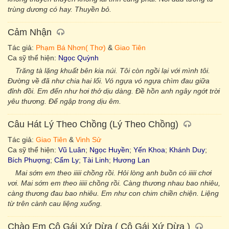
trùng dương có hay. Thuyền bỏ.
Cảm Nhận
Tác giả:
Phạm Bá Nhơn( Thơ)
&
Giao Tiên
Ca sỹ thể hiện:
Ngọc Quỳnh
Trăng tà lặng khuất bên kia núi. Tôi còn ngồi lại với mình tôi.
Đường về đã như chia hai lối. Vó ngựa vó ngựa chìm đau giữa
đỉnh đồi. Em đến như hơi thở dịu dàng. Đề hồn anh ngây ngớt trời
yêu thương. Để ngập trong dịu êm.
Câu Hát Lý Theo Chồng (Lý Theo Chồng)
Tác giả:
Giao Tiên
&
Vinh Sử
Ca sỹ thể hiện:
Vũ Luân
;
Ngọc Huyền
;
Yến Khoa
;
Khánh Duy
;
Bích Phượng
;
Cẩm Ly
;
Tài Linh
;
Hương Lan
Mai sớm em theo iiiii chồng rồi. Hỏi lòng anh buồn có iiiii chơi
vơi. Mai sớm em theo iiiii chồng rồi. Càng thương nhau bao nhiêu,
càng thương đau bao nhiêu. Em như con chim chiền chiện. Liệng
từ trên cành cau liệng xuống.
Chào Em Cô Gái Xứ Dừa ( Cô Gái Xứ Dừa )