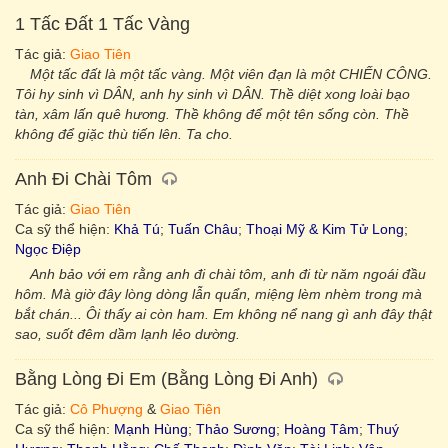
1 Tấc Đất 1 Tấc Vàng
Tác giả:
Giao Tiên
Một tấc đất là một tấc vàng. Một viên đạn là một CHIẾN CÔNG.
Tôi hy sinh vì DÂN, anh hy sinh vì DÂN. Thề diệt xong loài bạo
tàn, xâm lấn quê hương. Thề không để một tên sống còn. Thề
không để giặc thù tiến lên. Ta cho.
Anh Đi Chài Tôm
Tác giả:
Giao Tiên
Ca sỹ thể hiện:
Khả Tú
;
Tuấn Châu
;
Thoại Mỹ & Kim Tử Long
;
Ngọc Điệp
Anh bảo với em rằng anh đi chài tôm, anh đi từ năm ngoái đầu
hôm. Mà giờ đây lòng dòng lẫn quẩn, miệng lèm nhèm trong mà
bắt chán... Ôi thấy ai còn ham. Em không nể nang gì anh đây thật
sao, suốt đêm dầm lạnh lẻo dường.
Bằng Lòng Đi Em (Bằng Lòng Đi Anh)
Tác giả:
Cô Phượng
&
Giao Tiên
Ca sỹ thể hiện:
Mạnh Hùng
;
Thảo Sương
;
Hoàng Tâm
;
Thuý