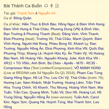
Bài Thánh Ca Buồn
Tác giả:
Thanh Sơn
&
Nguyễn Vũ
Ca sĩ:
Đông Quân
Ca sĩ khác:
Hiền Thục & Đình Bảo
;
Hồng Ngọc & Đàm Vĩnh Hưng
;
Đàm Vĩnh Hưng & Thái Châu
;
Phương Dung (VN) & Đình Văn
;
Đan Trường & Phương Thanh
(Beat);
Đăng Vinh
;
Vĩnh Thanh
;
Elvis Phương
(beat);
Trường Vũ
;
Thái Châu
;
Mạnh Quỳnh
;
Đàm
Vĩnh Hưng
;
Người Hát Rong
;
Phieu Bong 55
;
Khánh Ly
;
Đan
Trường
;
Nguyễn Hồng Ân
;
Elvis Phương
;
Kinh Kha VN
;
Quốc Đại
;
Phương Thủy
;
Khang Lê
;
Huỳnh Hữu Kỳ
;
Ân Thiên Vỹ
;
Vũ Hoàng
;
Bảo Nam
;
Hồ Hoàng Yến
;
Nguyên Khang
;
Julie
;
Kinh Kha VN -
XR12 + TG V56c
;
Anh Bình
;
Ba Chéo - Apollo - M70 - RC35 -
Compressor Max
(Test Limitter/Compressor);
VÕ MẠNH HÙNG
(Live at REGINA cafe 54 Nguyễn Du Q1 2016);
Phạm Cao Tùng
;
Giang Hồng Ngọc
;
Hồ Lệ Thu
;
Lưu Chí Vỹ
;
Thái Châu
(trước 75);
Hương Lan
;
Nam Khánh
;
Nhật Trường
;
Hoàng Liêm
;
Trần Thái
Hòa
;
Trung Chỉnh
;
Vũ Khanh
;
Thu Nhung
;
Hoàng Vĩnh Nam
;
Mai
Tuấn
;
Trần Cao
;
Quang Minh
;
Tuấn Vũ
;
Don Hồ
;
Hoàng Lợi
;
Hồ
Trung Dũng
;
Nguyễn Hồng Ân
(new version);
Tuấn Anh
;
Carol
Kim
;
Ngọc Sơn
;
Quang Hà
;
Huỳnh Tùng
;
Mai Thanh Sơn
;
Lưu
Hồng