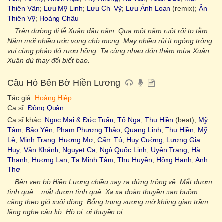
Thiên Vân
;
Lưu Mỹ Linh
;
Lưu Chí Vỹ
;
Lưu Ánh Loan
(remix);
Ân
Thiên Vỹ
;
Hoàng Châu
Trên đường đi lễ Xuân đầu năm. Qua một năm ruột rối tơ tằm.
Năm mới nhiều ước vọng chờ mong. May nhiều rủi ít ngóng trông,
vui cùng pháo đỏ rượu hồng. Ta cùng nhau đón thêm mùa Xuân.
Xuân dù thay đổi biết bao.
Câu Hò Bên Bờ Hiền Lương
Tác giả:
Hoàng Hiệp
Ca sĩ:
Đông Quân
Ca sĩ khác:
Ngọc Mai & Đức Tuấn
;
Tố Nga
;
Thu Hiền
(beat);
Mỹ
Tâm
;
Bảo Yến
;
Phạm Phương Thảo
;
Quang Linh
;
Thu Hiền
;
Mỹ
Lệ
;
Minh Trang
;
Hương Mơ
;
Cẩm Tú
;
Huy Cường
;
Lương Gia
Huy
;
Vân Khánh
;
Nguyet Ca
;
Ngô Quốc Linh
;
Uyên Trang
;
Hà
Thanh
;
Hương Lan
;
Tạ Minh Tâm
;
Thu Huyền
;
Hồng Hạnh
;
Anh
Thơ
Bên ven bờ Hiền Lương chiều nay ra đứng trông về. Mắt đượm
tình quê... mắt đượm tình quê. Xa xa đoàn thuyền nan buồm
căng theo gió xuôi dòng. Bỗng trong sương mờ không gian trầm
lặng nghe câu hò. Hò ơi, ơi thuyền ơi,