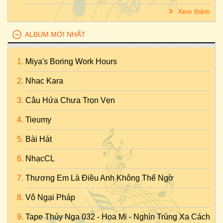
Xem thêm
ALBUM MỚI NHẤT
Miya's Boring Work Hours
Nhac Kara
Câu Hứa Chưa Trọn Vẹn
Tieumy
Bài Hát
NhạcCL
Thương Em Là Điều Anh Không Thể Ngờ
Vô Ngại Pháp
Tape Thúy Nga 032 - Họa Mi - Nghìn Trùng Xa Cách