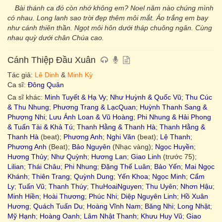
Bài thánh ca đó còn nhớ không em? Noel năm nào chúng mình
có nhau. Long lanh sao trời đẹp thêm môi mắt. Áo trắng em bay
như cánh thiên thần. Ngọt môi hôn dưới tháp chuông ngân. Cùng
nhau quỳ dưới chân Chúa cao.
Cánh Thiệp Đầu Xuân
Tác giả:
Lê Dinh
&
Minh Kỳ
Ca sĩ:
Đông Quân
Ca sĩ khác:
Minh Tuyết & Hạ Vy
;
Như Huỳnh & Quốc Vũ
;
Thu Cúc
& Thu Nhung
;
Phương Trang & LạcQuan
;
Huỳnh Thanh Sang &
Phượng Nhi
;
Lưu Ánh Loan & Vũ Hoàng
;
Phi Nhung & Hải Phong
& Tuấn Tài & Khả Tú
;
Thanh Hằng & Thanh Hà
;
Thanh Hằng &
Thanh Hà
(beat);
Phương Anh
;
Nghi Văn
(beat);
Lệ Thanh
;
Phương Anh
(Beat);
Bảo Nguyên
(Nhạc vàng);
Ngọc Huyền
;
Hương Thủy
;
Như Quỳnh
;
Hương Lan
;
Giao Linh
(trước 75);
Lilian
;
Thái Châu
;
Phi Nhung
;
Đặng Thế Luân
;
Bảo Yến
;
Mai Ngọc
Khánh
;
Thiên Trang
;
Quỳnh Dung
;
Yến Khoa
;
Ngọc Minh
;
Cẩm
Ly
;
Tuấn Vũ
;
Thanh Thúy
;
ThuHoaiNguyen
;
Thu Uyên
;
Nhơn Hậu
;
Minh Hiền
;
Hoài Thương
;
Phúc Nhi
;
Diệp Nguyên Linh
;
Hồ Xuân
Hương
;
Quách Tuấn Du
;
Hoàng Vĩnh Nam
;
Băng Nhi
;
Long Nhật
;
Mỹ Hạnh
;
Hoàng Oanh
;
Lâm Nhật Thanh
;
Khưu Huy Vũ
;
Giao