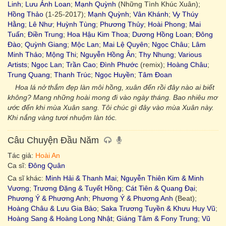
Linh
;
Lưu Ánh Loan
;
Mạnh Quỳnh
(Những Tình Khúc Xuân);
Hồng Thảo
(1-25-2017);
Mạnh Quỳnh
;
Vân Khánh
;
Vy Thúy
Hằng
;
Lê Như
;
Huỳnh Tùng
;
Phương Thủy
;
Hoài Phong
;
Mai
Tuấn
;
Điền Trung
;
Hoa Hậu Kim Thoa
;
Dương Hồng Loan
;
Đông
Đào
;
Quỳnh Giang
;
Mộc Lan
;
Mai Lệ Quyên
;
Ngọc Châu
;
Lâm
Minh Thảo
;
Mộng Thi
;
Nguyễn Hồng Ân
;
Thy Nhung
;
Various
Artists
;
Ngọc Lan
;
Trần Cao
;
Đình Phước
(remix);
Hoàng Châu
;
Trung Quang
;
Thanh Trúc
;
Ngọc Huyền
;
Tâm Đoan
Hoa lá nở thắm đẹp làn môi hồng, xuân đến rồi đây nào ai biết
không? Mang những hoài mong đi vào ngày tháng. Bao nhiêu mơ
ước đến khi mùa Xuân sang. Tôi chúc gì đây vào mùa Xuân này.
Khi nắng vàng tươi nhuộm làn tóc.
Câu Chuyện Đầu Năm
Tác giả:
Hoài An
Ca sĩ:
Đông Quân
Ca sĩ khác:
Minh Hải & Thanh Mai
;
Nguyễn Thiên Kim & Minh
Vương
;
Trương Đặng & Tuyết Hồng
;
Cát Tiên & Quang Đại
;
Phương Ý & Phương Anh
;
Phương Ý & Phương Anh
(Beat);
Hoàng Châu & Lưu Gia Bảo
;
Saka Trương Tuyền & Khưu Huy Vũ
;
Hoàng Sang & Hoàng Long Nhật
;
Giáng Tâm & Fony Trung
;
Vũ