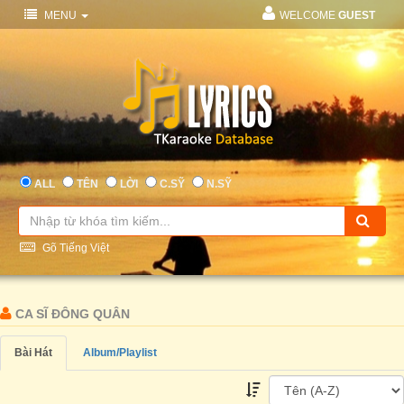
MENU
WELCOME
GUEST
ALL
TÊN
LỜI
C.SỸ
N.SỸ
Gõ Tiếng Việt
CA SĨ ĐÔNG QUÂN
Bài Hát
Album/Playlist