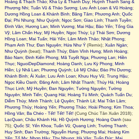
Hoàng & Thạch Thảo
;
Kha Ly & Thanh Duy
;
Huỳnh Thanh Sang &
Phượng Nhi
;
Tuấn Vũ & Thảo Sương
;
Lưu Ánh Loan & Vũ Hoàng
;
Dương Hồng Loan & Khánh Bình
;
Băng Tâm
;
Phương Anh
;
Quốc
Đại
;
Phi Nhung
;
Như Quỳnh
;
Ngọc Sơn
;
Giao Linh
;
Thanh Tuyền
;
Đình Văn
;
Hương Lan
;
Minh Vương
;
Mai Hậu
;
Bảo Yến
;
Tống Gia
Vỹ
;
Lâm Chấn Huy
;
Mỹ Huyền
;
Ngọc Thúy
;
Lý Thái Sơn
;
Dương
Hồng Loan
;
Mai Tuấn
;
Hải Yến
;
Lâm Minh Thảo
;
Nhật Phong
;
Phạm Anh Thư
;
Đan Nguyên
;
Hứa Như Ý
(Remix);
Xuân Ngàn
;
Như Quỳnh
(beat);
Thanh Thúy
;
Đàm Vĩnh Hưng
;
Minh Hoàng
;
Bảo Nam
;
Đinh Kiến Phong
;
Mã Tuyết Nga
;
Phương Lan
;
Hiền
Thục
;
NguoiDepDiamond
;
Hoàng Oanh
;
Lưu Kỳ Phong
;
Minh
Hiền
;
Lý Nhã Lan
;
Phương Quỳnh
;
Lê Mỹ Châu
;
Đào Phi Dương
;
Khánh Bình
;
Ái Xuân
;
Lưu Ánh Loan
;
Khưu Huy Vũ
;
Trung Hậu
;
Ngọc Kiều Oanh
;
Đăng Anh
;
Lâm Nhật Thanh
;
Thúy Hà
;
Hoàng
Thục Linh
;
Mỹ Huyền
;
Đan Nguyên
;
Tường Nguyên
;
Tường
Nguyên
;
Minh Tiến
;
Quang Hải
;
Hoàng Tú Minh
;
Quách Tuấn Du
;
Diễm Thùy
;
Minh Thành
;
Lệ Quyên
;
Thành Lê
;
Mai Trần Lâm
;
Phương Thủy
;
Hoàng Yến
;
Phương Thảo
;
Hoài Phong
;
Kim Thoa
;
Hồng Vân
;
Ba Chéo - Tết! Tết! Tết!
(Cung Chúc Tân Xuân 2018);
LạcQuan
;
Châu Khánh Hà
;
Hồ Quỳnh Hương
;
Hoàng Oanh
(sau
75);
Quốc Sĩ
;
Yến Khoa
;
Tuấn Vũ
;
Quang Linh
;
Trường Thanh
;
Huy Sinh
;
Đan Trường
;
Nguyễn Hưng
;
Phượng Mai
;
Hoàng Kim
Yến
;
Tố My
;
Nhơn Hậu
;
Thy Nhung
;
Hà Vân
;
Tuấn Đức
;
Mai