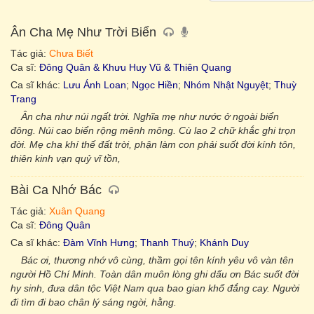
Ân Cha Mẹ Như Trời Biển
Tác giả:
Chưa Biết
Ca sĩ:
Đông Quân & Khưu Huy Vũ & Thiên Quang
Ca sĩ khác:
Lưu Ánh Loan
;
Ngọc Hiền
;
Nhóm Nhật Nguyệt
;
Thuỳ
Trang
Ân cha như núi ngất trời. Nghĩa mẹ như nước ở ngoài biển
đông. Núi cao biển rộng mênh mông. Cù lao 2 chữ khắc ghi trọn
đời. Mẹ cha khí thế đất trời, phận làm con phải suốt đời kính tôn,
thiên kinh vạn quỷ vĩ tồn,
Bài Ca Nhớ Bác
Tác giả:
Xuân Quang
Ca sĩ:
Đông Quân
Ca sĩ khác:
Đàm Vĩnh Hưng
;
Thanh Thuý
;
Khánh Duy
Bác ơi, thương nhớ vô cùng, thầm gọi tên kính yêu vô vàn tên
người Hồ Chí Minh. Toàn dân muôn lòng ghi dấu ơn Bác suốt đời
hy sinh, đưa dân tộc Việt Nam qua bao gian khổ đắng cay. Người
đi tìm đi bao chân lý sáng ngời, hằng.