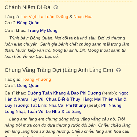
Chánh Niệm Di Đà
Tác giả:
Lời Việt: La Tuấn Dzũng
&
Nhạc Hoa
Ca sĩ:
Đông Quân
Ca sĩ khác:
Trang Mỹ Dung
Trình bày: Đông Quân. Nơi cõi ta bà khổ sầu. Đời vô thường
luôn luân chuyển. Sanh già bệnh chết chúng sanh mãi trong lầm
than. Muôn kiếp vẫn trôi trong tử sinh. ĐK: Mong thoát sanh tử
luân hồi. Về nơi Cực Lạc cố.
Chung Vầng Trăng Đợi (Làng Anh Làng Em)
Tác giả:
Hoàng Phương
Ca sĩ:
Đông Quân
Ca sĩ khác:
Đường Tuấn Khang & Đào Phi Dương
(remix);
Ngọc
Hân & Khưu Huy Vũ
;
Chưa Biết & Thúy Hằng
;
Mai Thiên Vân &
Duy Trường
;
Tất Linh
;
Nhã Ca
;
Phi Nhung
(beat);
Phi Nhung
;
Long Nhật
;
Tuấn Vũ
;
Lê Như & Lê Sang
Làng anh làng em chung dòng sông văng vẳng câu hò. Trời
nắng trời mưa con đò đưa thương rước đôi bên. Chiều chiều làng
em lâng lâng hoa sứ dâng hương. Chiều chiều làng anh hoa cau