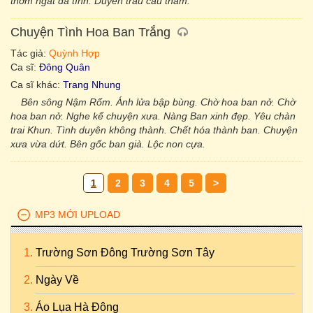
thơm ngát đa tình. Duyên trầu cau thắm.
Chuyện Tình Hoa Ban Trắng
Tác giả:
Quỳnh Hợp
Ca sĩ:
Đông Quân
Ca sĩ khác:
Trang Nhung
Bên sông Nậm Rốm. Ánh lửa bập bùng. Chờ hoa ban nở. Chờ
hoa ban nở. Nghe kể chuyện xưa. Nàng Ban xinh đẹp. Yêu chàn
trai Khun. Tình duyên không thành. Chết hóa thành ban. Chuyện
xưa vừa dứt. Bên gốc ban già. Lộc non cựa.
1
2
3
4
5
>
MP3 MỚI UPLOAD
Trường Sơn Đông Trường Sơn Tây
Ngày Về
Áo Lụa Hà Đông