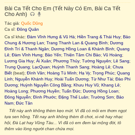
Bài Ca Tết Cho Em (Tết Này Có Em, Bài Ca Tết
Cho Anh)
Tác giả:
Quốc Dũng
Ca sĩ:
Đông Quân
Ca sĩ khác:
Đàm Vĩnh Hưng & Vũ Hà
;
Hiền Trang & Thái Huy
;
Bảo
Chung & Hương Lan
;
Trang Thanh Lan & Quang Bình
;
Dương
Đình Trí & Thanh Ngân
;
Dương Hồng Loan & Khánh Bình
;
Quang
Lê
;
Đàm Vĩnh Hưng
;
Bảo Yến
;
Thiện Tâm Chi Bảo
;
Vũ Hoàng
;
Lương Gia Huy
;
Ái Xuân
;
Phương Thủy
;
Tường Nguyên
;
Lê Sang
;
Trung Quang
;
LạcQuan
;
Huỳnh Thanh Sang
;
Hoàng Lê
;
Chưa
Biết
(beat);
Đình Văn
;
Hoàng Tú Minh
;
Hạ Vy
;
Trọng Phúc
;
Quang
Linh
;
Nguyễn Khánh Huy
;
Hoài Tuấn Dương
;
Từ Như Tài
;
Đào Phi
Dương
;
Huỳnh Nguyễn Công Bằng
;
Khưu Huy Vũ
;
Khang Lê
;
Hoàng Long
;
Phương Huyền
;
Tuấn Đức
;
Dương Hồng Loan
;
Đông Nguyễn
;
Đình Phước
;
Đặng Thế Luân
;
Trường Sơn
;
Bảo
Nam
;
Đức Tân
Tết này anh không thèm kẹo mứt. Vì đã có môi em thơm ngọt
tựa sen hồng. Tết nay anh không thèm đi chơi, xi-nê hay nhạc
hội, Đà Lạt hay Vũng Tàu... Vì đã có em đem lại mộng đời, tô
thêm vào lòng người chan chứa mọi.