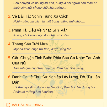
Câu chuyện về hai người lính, cũng là hai người bạn thân từ
thuở còn ngồi chung ghế nhà trường...
Về Bài Hát Nghìn Trùng Xa Cách
Nghìn trùng xa cách là một trong những tình khúc...
Phim Tài Liệu Về Nhạc Sĩ Y Vân
Không chỉ kể lại cuộc đời nhạc sĩ Y Vân...
Tháng Sáu Trời Mưa
Một ca khúc nhạc trữ tình, được sáng tác...
Câu Chuyện Tình Buồn Phía Sau Ca Khúc Tàu Anh
Qua Núi
Tàu anh qua núi được nhạc sĩ Phan Lạc Hoa sáng...
Danh Ca Lệ Thu: Sự Nghiệp Lẫy Lừng, Đời Tư Lận
Đận
Bà theo gia đình di cư vào Sài Gòn, theo học bậc trung học
Pháp tại trường Les Lauriers...
BÀI HÁT MỚI ĐĂNG