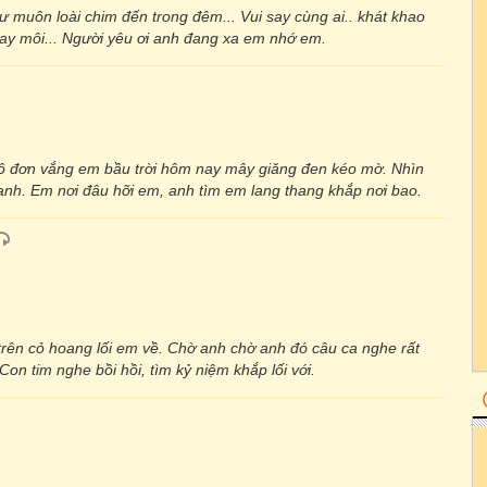
 muôn loài chim đến trong đêm... Vui say cùng ai.. khát khao
cay môi... Người yêu ơi anh đang xa em nhớ em.
ô đơn vắng em bầu trời hôm nay mây giăng đen kéo mờ. Nhìn
anh. Em nơi đâu hỡi em, anh tìm em lang thang khắp nơi bao.
trên cỏ hoang lối em về. Chờ anh chờ anh đó câu ca nghe rất
Con tim nghe bồi hồi, tìm kỷ niệm khắp lối với.