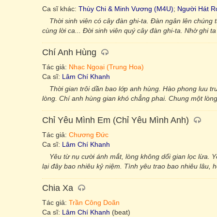
Ca sĩ khác:
Thùy Chi & Minh Vương (M4U)
;
Người Hát R
Thời sinh viên có cây đàn ghi-ta. Đàn ngân lên chúng
cùng lời ca... Đời sinh viên quý cây đàn ghi-ta. Nhờ ghi 
Chí Anh Hùng
Tác giả:
Nhạc Ngoại (Trung Hoa)
Ca sĩ:
Lâm Chí Khanh
Thời gian trôi dần bao lớp anh hùng. Hào phong luu tr
lòng. Chí anh hùng gian khó chẳng phai. Chung một lòng
Chỉ Yêu Mình Em (Chỉ Yêu Mình Anh)
Tác giả:
Chương Đức
Ca sĩ:
Lâm Chí Khanh
Yêu từ nụ cười ánh mắt, lòng không dối gian lọc lừa. Y
lại đây bao nhiêu kỷ niệm. Tình yêu trao bao nhiêu lâu,
Chia Xa
Tác giả:
Trần Công Doãn
Ca sĩ:
Lâm Chí Khanh
(beat)