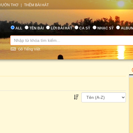
VƯỜN THƠ
|
THÊM BÀI HÁT
ALL
TÊN BÀI
LỜI BÀI HÁT
CA SỸ
NHẠC SỸ
ALBU
Gõ Tiếng Việt