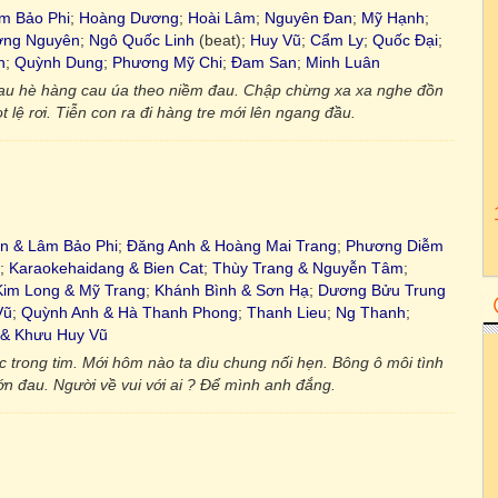
m Bảo Phi
;
Hoàng Dương
;
Hoài Lâm
;
Nguyên Đan
;
Mỹ Hạnh
;
ng Nguyên
;
Ngô Quốc Linh
(beat);
Huy Vũ
;
Cẩm Ly
;
Quốc Đại
;
h
;
Quỳnh Dung
;
Phương Mỹ Chi
;
Đam San
;
Minh Luân
au hè hàng cau úa theo niềm đau. Chập chừng xa xa nghe đồn
lệ rơi. Tiễn con ra đi hàng tre mới lên ngang đầu.
n & Lâm Bảo Phi
;
Đăng Anh & Hoàng Mai Trang
;
Phương Diễm
;
Karaokehaidang & Bien Cat
;
Thùy Trang & Nguyễn Tâm
;
im Long & Mỹ Trang
;
Khánh Bình & Sơn Hạ
;
Dương Bửu Trung
Vũ
;
Quỳnh Anh & Hà Thanh Phong
;
Thanh Lieu
;
Ng Thanh
;
& Khưu Huy Vũ
c trong tim. Mới hôm nào ta dìu chung nối hẹn. Bông ô môi tình
ớn đau. Người về vui với ai ? Để mình anh đắng.