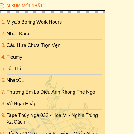
ALBUM MỚI NHẤT
Miya's Boring Work Hours
Nhac Kara
Câu Hứa Chưa Trọn Vẹn
Tieumy
Bài Hát
NhạcCL
Thương Em Là Điều Anh Không Thể Ngờ
Vô Ngại Pháp
Tape Thúy Nga 032 - Họa Mi - Nghìn Trùng
Xa Cách
Hải Âu CD167 - Thanh Tuyền - Mười Năm