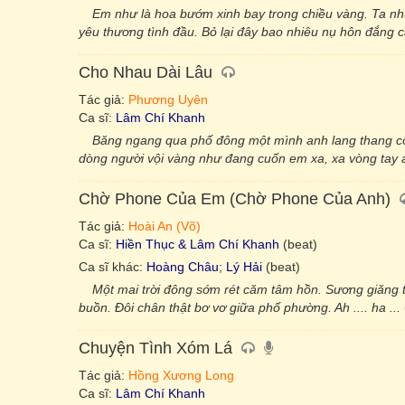
Em như là hoa bướm xinh bay trong chiều vàng. Ta như
yêu thương tình đầu. Bỏ lại đây bao nhiêu nụ hôn đắng 
Cho Nhau Dài Lâu
Tác giả:
Phương Uyên
Ca sĩ:
Lâm Chí Khanh
Băng ngang qua phố đông một mình anh lang thang c
dòng người vội vàng như đang cuốn em xa, xa vòng tay 
Chờ Phone Của Em (Chờ Phone Của Anh)
Tác giả:
Hoài An (Võ)
Ca sĩ:
Hiền Thục & Lâm Chí Khanh
(beat)
Ca sĩ khác:
Hoàng Châu
;
Lý Hải
(beat)
Một mai trời đông sớm rét căm tâm hồn. Sương giăng 
buồn. Đôi chân thật bơ vơ giữa phố phường. Ah .... ha ... 
Chuyện Tình Xóm Lá
Tác giả:
Hồng Xương Long
Ca sĩ:
Lâm Chí Khanh