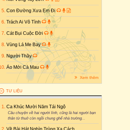
Con Đường Xưa Em Đi
Trách Ai Vô Tình
Cát Bụi Cuộc Đời
Vùng Lá Me Bay
Người Thầy
Áo Mới Cà Mau
Xem thêm
TƯ LIỆU
Ca Khúc Mười Năm Tái Ngộ
Câu chuyện về hai người lính, cũng là hai người bạn
thân từ thuở còn ngồi chung ghế nhà trường...
Về Bài Hát Nghìn Trùng Xa Cách