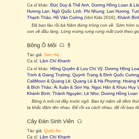
Ca sĩ khác:
Đức Duy & Thế Anh
;
Dương Hồng Loan & Lâ
Hương Lan
;
Ngô Quốc Linh
;
Phi Nhung
;
Lan Hương
;
Tườ
Thạch Thảo
;
Hồ Văn Cường
(Idol Kids 2016);
Khánh Bìn
Đã bao lâu rồi bà Năm đứng trông con về. Sớm hôm s
con về đầu làng. Lòng mừng rưng rưng mắt cười theo giọt 
Bông Ô Môi
Tác giả:
Sơn Hạ
Ca sĩ:
Lâm Chí Khanh
Ca sĩ khác:
Hồng Quyên & Lưu Chí Vỹ
;
Dương Hồng Loa
Trinh & Giang Trường
;
Quỳnh Trang & Đinh Quốc Cường
CaliMoon & Quang Lê
;
Quang Lê & Hà Phương
;
Hoàng K
& Bích Thảo
;
Ái Xuân & Sơn Hạ
;
Ngọc Hân & Khưu Huy 
Khánh Bình
;
Thành Nguyên
;
Lê Như
;
Dương Hồng Loan 
Bông ô môi rơi đầy trước ngõ. Bao kỷ niệm về tiềm thứ
ta khắc đậm tên nhau. Để rồi xa cách nhau, để rồi bao đ
Cây Đàn Sinh Viên
Tác giả:
Quốc An
Ca sĩ:
Lâm Chí Khanh