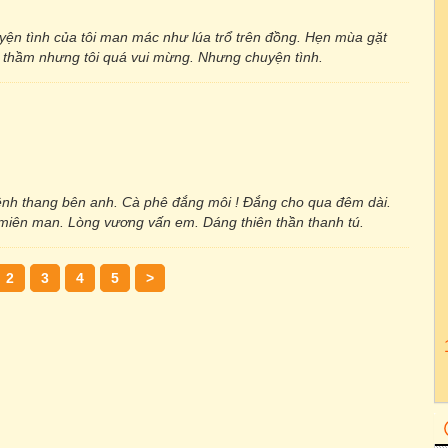
yện tình của tôi man mác như lúa trổ trên đồng. Hẹn mùa gặt
hì thầm nhưng tôi quá vui mừng. Nhưng chuyện tình.
nh thang bên anh. Cà phê đắng môi ! Ðắng cho qua đêm dài.
iên man. Lòng vương vấn em. Dáng thiên thần thanh tú.
2
3
4
5
>