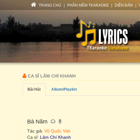
TRANG CHỦ
|
PHẦN MỀM TKARAOKE
|
DIỄN ĐÀN
|
CA SĨ LÂM CHÍ KHANH
Bài Hát
Album/Playlist
Bà Năm
Tác giả:
Vũ Quốc Việt
Ca sĩ:
Lâm Chí Khanh