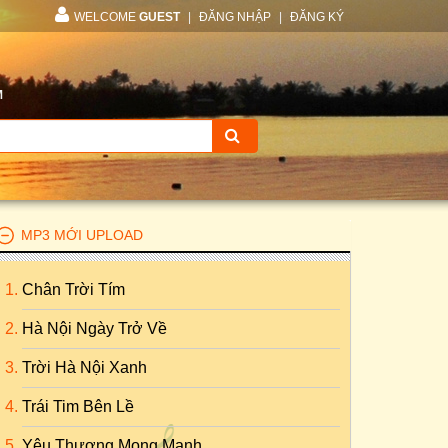
WELCOME
GUEST
|
ĐĂNG NHẬP
|
ĐĂNG KÝ
M
MP3 MỚI UPLOAD
Chân Trời Tím
Hà Nội Ngày Trở Về
Trời Hà Nội Xanh
Trái Tim Bên Lề
Yêu Thương Mong Manh