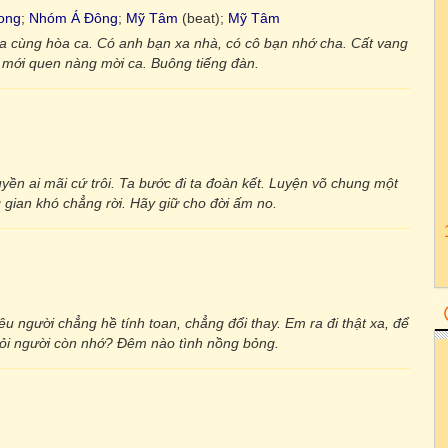
ong
;
Nhóm Á Đông
;
Mỹ Tâm
(beat);
Mỹ Tâm
 ta cùng hòa ca. Có anh bạn xa nhà, có cô bạn nhớ cha. Cất vang
ta mới quen nàng mời ca. Buông tiếng đàn.
uyền ai mãi cứ trôi. Ta bước đi ta đoàn kết. Luyện võ chung một
 gian khó chẳng rời. Hãy giữ cho đời ấm no.
êu người chẳng hề tính toan, chẳng đổi thay. Em ra đi thật xa, để
 hỏi người còn nhớ? Đêm nào tình nồng bỏng.