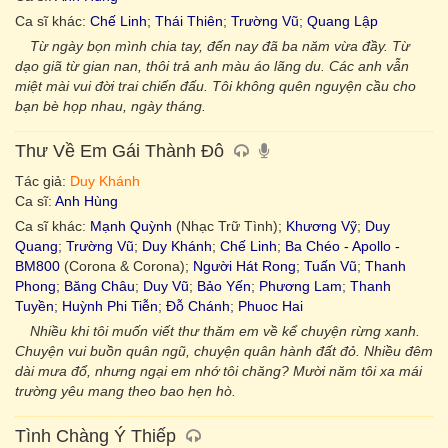
Ca sĩ khác:
Chế Linh
;
Thái Thiên
;
Trường Vũ
;
Quang Lập
Từ ngày bọn mình chia tay, đến nay đã ba năm vừa đầy. Từ
dạo giã từ gian nan, thôi trả anh màu áo lãng du. Các anh vẫn
miệt mài vui đời trai chiến đấu. Tôi không quên nguyện cầu cho
bạn bè họp nhau, ngày tháng.
Thư Về Em Gái Thành Đô
Tác giả:
Duy Khánh
Ca sĩ:
Anh Hùng
Ca sĩ khác:
Mạnh Quỳnh
(Nhạc Trữ Tình);
Khương Vỹ
;
Duy
Quang
;
Trường Vũ
;
Duy Khánh
;
Chế Linh
;
Ba Chéo - Apollo -
BM800
(Corona & Corona);
Người Hát Rong
;
Tuấn Vũ
;
Thanh
Phong
;
Băng Châu
;
Duy Vũ
;
Bảo Yến
;
Phương Lam
;
Thanh
Tuyền
;
Huỳnh Phi Tiễn
;
Đỗ Chánh
;
Phuoc Hai
Nhiều khi tôi muốn viết thư thăm em về kể chuyện rừng xanh.
Chuyện vui buồn quân ngũ, chuyện quân hành đất đỏ. Nhiều đêm
dài mưa đổ, nhưng ngại em nhớ tôi chăng? Mười năm tôi xa mái
trường yêu mang theo bao hẹn hò.
Tình Chàng Ý Thiếp