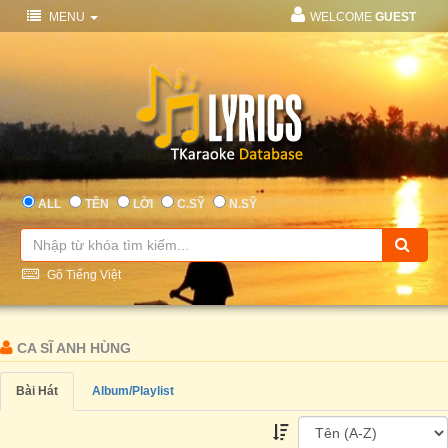
MENU
WELCOME
GUEST
ALL
TÊN
LỜI
C.SỸ
N.SỸ
Gõ Tiếng Việt
CA SĨ ANH HÙNG
Bài Hát
Album/Playlist