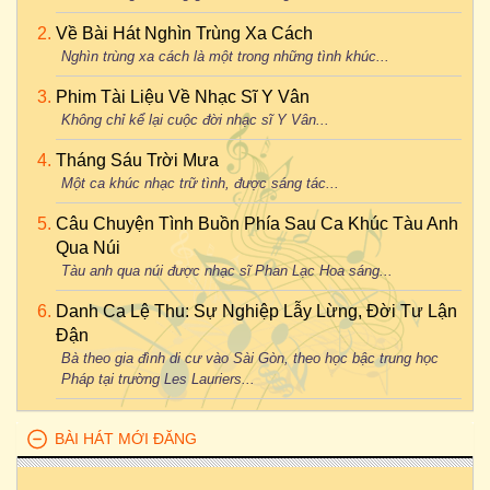
Về Bài Hát Nghìn Trùng Xa Cách
Nghìn trùng xa cách là một trong những tình khúc...
Phim Tài Liệu Về Nhạc Sĩ Y Vân
Không chỉ kể lại cuộc đời nhạc sĩ Y Vân...
Tháng Sáu Trời Mưa
Một ca khúc nhạc trữ tình, được sáng tác...
Câu Chuyện Tình Buồn Phía Sau Ca Khúc Tàu Anh
Qua Núi
Tàu anh qua núi được nhạc sĩ Phan Lạc Hoa sáng...
Danh Ca Lệ Thu: Sự Nghiệp Lẫy Lừng, Đời Tư Lận
Đận
Bà theo gia đình di cư vào Sài Gòn, theo học bậc trung học
Pháp tại trường Les Lauriers...
BÀI HÁT MỚI ĐĂNG