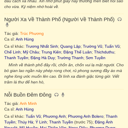
dẫu cách xa nhau. Xin nhớ phút giây này thương mến biết nói sao
cho vừa. Kỷ niệm nhớ hoài về.
Người Xa Về Thành Phố (Người Về Thành Phố)
Tác giả:
Trúc Phương
Ca sĩ:
Anh Hùng
Ca sĩ khác:
Trương Nhất Sinh
;
Quang Lập
;
Trường Vũ
;
Tuấn Vũ
;
Chế Linh
;
Mỹ Châu
;
Trung Kiên
;
Đặng Thế Luân
;
Thichduthu
;
Thanh Tuyền
;
Đặng Hà Duy
;
Trường Thanh
;
Sơn Tuyền
Mình về thành phố đây rồi, chốn ăn, chốn vui lạ mặt người. Cho
bỏ gian lao ngần này phép rong chơi, rủ phong sương đầy áo mà
nghe lòng ước muốn lên cao. Đi lính xa đánh giặc từng giờ. Viết
trăm lá thư để hẹn hò,
Nỗi Buồn Đêm Đông
Tác giả:
Anh Minh
Ca sĩ:
Anh Hùng
Ca sĩ khác:
Tuấn Vũ
;
Phương Anh
;
Phương Anh Bolero
;
Thanh
Tuyền
;
Thúy Hà
;
Ý Linh
;
Thanh Tuyền
(trước 75);
Đặng Ánh
Nguyệt
;
Mỹ Huyền
;
Mai Thiên Vân
;
Ngọc Diệu
;
Phương Dung
;