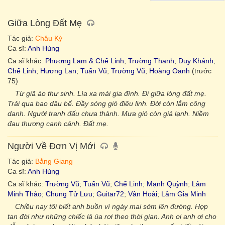
Giữa Lòng Đất Mẹ
Tác giả:
Châu Kỳ
Ca sĩ:
Anh Hùng
Ca sĩ khác:
Phương Lam & Chế Linh
;
Trường Thanh
;
Duy Khánh
;
Chế Linh
;
Hương Lan
;
Tuấn Vũ
;
Trường Vũ
;
Hoàng Oanh
(trước
75)
Từ giã áo thư sinh. Lìa xa mái gia đình. Ði giữa lòng đất mẹ.
Trải qua bao dâu bể. Ðầy sóng gió điêu linh. Ðời còn lắm công
danh. Người tranh đấu chưa thành. Mưa gió còn giá lạnh. Niềm
đau thương canh cánh. Ðất mẹ.
Người Về Đơn Vị Mới
Tác giả:
Bằng Giang
Ca sĩ:
Anh Hùng
Ca sĩ khác:
Trường Vũ
;
Tuấn Vũ
;
Chế Linh
;
Mạnh Quỳnh
;
Lâm
Minh Thảo
;
Chung Tử Lưu
;
Guitar72
;
Vân Hoài
;
Lâm Gia Minh
Chiều nay tôi biết anh buồn vì ngày mai sớm lên đường. Hợp
tan đời như những chiếc lá úa rơi theo thời gian. Anh ơi anh ơi cho