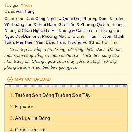
Tác giả:
Y Vân
Ca sĩ:
Anh Hùng
Ca sĩ khác:
Cao Công Nghĩa & Quốc Đại
;
Phương Dung & Tuấn
Vũ
;
Hoàng Lan & Hoài Nam
;
Gia Tuấn & Phương Quỳnh
;
Hoàng
Nhung & Châu Ngọc Hà
;
Phi Nhung & Cao Thanh
;
Hương Lan
;
NguoiDepDiamond
;
Phượng Mai
;
Chế Linh
;
Thanh Tuyền
;
Mạnh
Tuấn
;
Mai Thiên Vân
;
Băng Tâm
;
Trường Vũ
(Nhạc Trữ Tình)
Từ chàng xa vắng. Lên đường ruổi rong chiến chinh. Đã bao
mùa xuân càng vắng xa thêm nhiều hơn. Thiếp bên song cửa
nhìn trăng úa. Chàng ngoài chân mây gội mưa bay. Trời đầy
phong ba làm tê tái, biết bao giờ nguôi.
MP3 MỚI UPLOAD
Trường Sơn Đông Trường Sơn Tây
Ngày Về
Áo Lụa Hà Đông
Chân Trời Tím