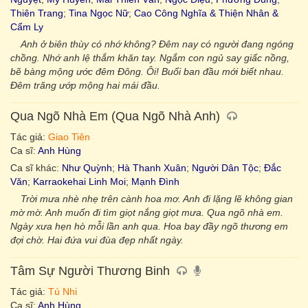
Thiên Trang
;
Tina Ngọc Nữ
;
Cao Công Nghĩa & Thiện Nhân &
Cẩm Ly
Anh ở biên thùy có nhớ không? Đêm nay có người đang ngóng
chồng. Nhớ anh lệ thắm khăn tay. Ngắm con ngủ say giấc nồng,
bẽ bàng mộng ước đêm Đông. Ôi! Buổi ban đầu mới biết nhau.
Đêm trăng ướp mộng hai mái đầu.
Qua Ngõ Nhà Em (Qua Ngõ Nhà Anh)
Tác giả:
Giao Tiên
Ca sĩ:
Anh Hùng
Ca sĩ khác:
Như Quỳnh
;
Hà Thanh Xuân
;
Người Dân Tộc
;
Đắc
Văn
;
Karraokehai Linh Moi
;
Mạnh Đình
Trời mưa nhè nhẹ trên cành hoa mơ. Anh đi lặng lẽ không gian
mờ mờ. Anh muốn đi tìm giọt nắng giọt mưa. Qua ngõ nhà em.
Ngày xưa hẹn hò mỗi lần anh qua. Hoa bay đầy ngõ thương em
đợi chờ. Hai đứa vui đùa đẹp nhất ngày.
Tâm Sự Người Thương Binh
Tác giả:
Tú Nhi
Ca sĩ:
Anh Hùng