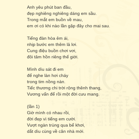
Anh yêu phút ban đầu,
đẹp nghiêng nghiêng dáng em sầu.
Trong mắt em buồn về mau,
em ơi có khi nào lần gặp đây cho mai sau.
Tiếng đàn hòa êm ái,
nhịp bước em thêm lả lơi.
Cung điệu buồn chơi vơi,
đôi tâm hồn riêng thế giới.
Mình dìu sát đi em
để nghe làn hơi cháy
trong tim nồng nàn.
Tiếc thương chi trời rộng thênh thang,
Vương vấn để rồi một đời cưu mang.
(lần 1)
Giờ mình có nhau rồi,
đời đẹp vì tiếng em cười.
Vượt ngàn trùng qua bể khơi,
dắt dìu cùng về căn nhà mới.