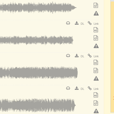
DL
Link
DL
Link
DL
Link