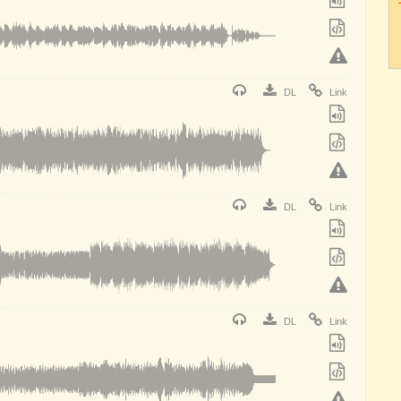
DL
Link
DL
Link
DL
Link