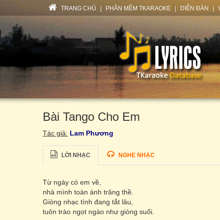
TRANG CHỦ
|
PHẦN MỀM TKARAOKE
|
DIỄN ĐÀN
|
Bài Tango Cho Em
Tác giả:
Lam Phương
LỜI NHẠC
NGHE NHẠC
Từ ngày có em về,
nhà mình toàn ánh trăng thề.
Giòng nhạc tình đang tắt lâu,
tuôn trào ngọt ngào như giòng suối.