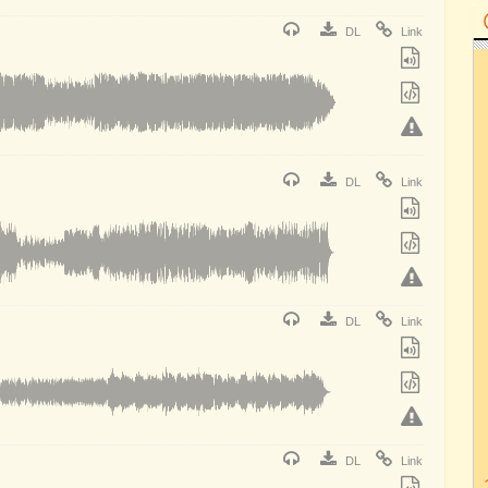
DL
Link
DL
Link
DL
Link
DL
Link