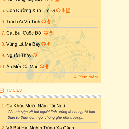
Con Đường Xưa Em Đi
Trách Ai Vô Tình
Cát Bụi Cuộc Đời
Vùng Lá Me Bay
Người Thầy
Áo Mới Cà Mau
Xem thêm
TƯ LIỆU
Ca Khúc Mười Năm Tái Ngộ
Câu chuyện về hai người lính, cũng là hai người bạn
thân từ thuở còn ngồi chung ghế nhà trường...
Về Bài Hát Nghìn Trùng Xa Cách