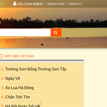
WELCOME
GUEST
|
ĐĂNG NHẬP
|
ĐĂNG KÝ
M
MP3 MỚI UPLOAD
Trường Sơn Đông Trường Sơn Tây
Ngày Về
Áo Lụa Hà Đông
Chân Trời Tím
Hà Nội Ngày Trở Về