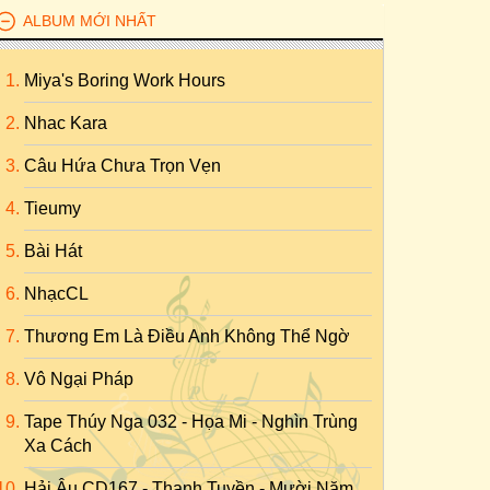
ALBUM MỚI NHẤT
Miya's Boring Work Hours
Nhac Kara
Câu Hứa Chưa Trọn Vẹn
Tieumy
Bài Hát
NhạcCL
Thương Em Là Điều Anh Không Thể Ngờ
Vô Ngại Pháp
Tape Thúy Nga 032 - Họa Mi - Nghìn Trùng
Xa Cách
Hải Âu CD167 - Thanh Tuyền - Mười Năm