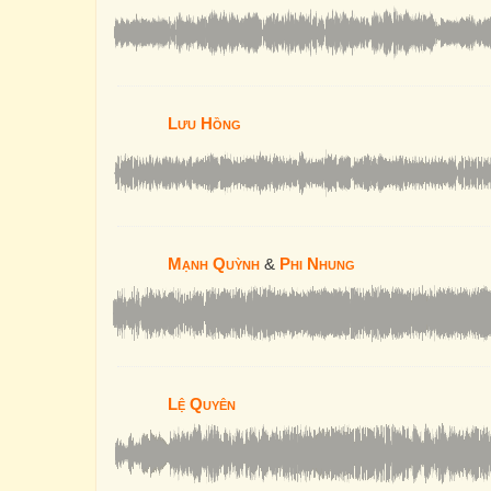
Lưu Hồng
Mạnh Quỳnh
&
Phi Nhung
Lệ Quyên