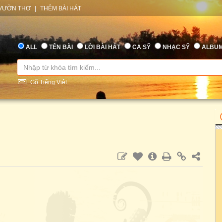
VƯỜN THƠ
|
THÊM BÀI HÁT
ALL
TÊN BÀI
LỜI BÀI HÁT
CA SỸ
NHẠC SỸ
ALBU
Gõ Tiếng Việt