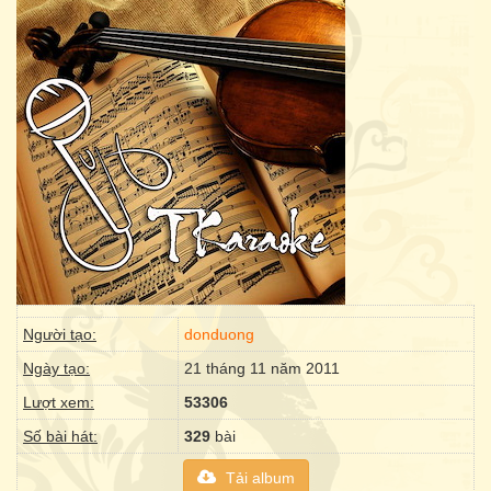
Người tạo:
donduong
Ngày tạo:
21 tháng 11 năm 2011
Lượt xem:
53306
Số bài hát:
329
bài
Tải album