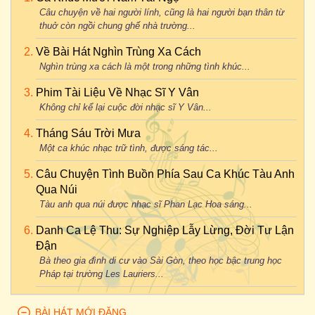
Phạm Duy - Khánh Ly - Chiến Sĩ Vô Danh
Câu chuyện về hai người lính, cũng là hai người bạn thân từ
Nguyễn Đình Toàn
-
Khánh Ly
-
Căn Nhà Xưa
Nhạc Dương Thiệu Tước, thơ Hồ Dzếnh - Khánh Ly - Chiều
thuở còn ngồi chung ghế nhà trường...
Lời Việt: Từ Vũ
-
Khánh Ly
-
Cánh Buồm Xa Xưa
Lê Trọng Nguyễn - Khánh Ly - Chiều Bên Giáo Đường
Về Bài Hát Nghìn Trùng Xa Cách
Trịnh Công Sơn
-
Khánh Ly
-
Cánh Buồm Xưa
Nghìn trùng xa cách là một trong những tình khúc...
Trịnh Công Sơn - Khánh Ly - Chiều Một Mình Qua Phố
Từ Linh
&
Đoàn Chuẩn
-
Khánh Ly
-
Cánh Hoa Duyên Kiếp
Nguyễn Đức Quang - Elvis Phương & Khánh Ly - Chiều Qua
Phim Tài Liệu Về Nhạc Sĩ Y Vân
Tuy Hòa
Hoài Đức
Không chỉ kể lại cuộc đời nhạc sĩ Y Vân...
&
Nguyễn Khắc Xuyên
-
Khánh Ly
-
Cao Cung
Lên
Nguyễn Tất Nhiên - Khánh Ly - Chiều Trên Đường Hồng Thập
Tháng Sáu Trời Mưa
Trịnh Công Sơn
-
Khánh Ly
-
Cát Bụi
Tự
Một ca khúc nhạc trữ tình, được sáng tác...
Lê Minh Bằng
-
Khánh Ly
-
Chai Đá
Trịnh Công Sơn - Khánh Ly - Chìm Dưới Cơn Mưa
Câu Chuyện Tình Buồn Phía Sau Ca Khúc Tàu Anh
Văn Phụng
-
Khánh Ly
-
Chán Nản
Xuân Tiên & Ngọc Bích - Khánh Ly - Chờ Một Kiếp Mai
Qua Núi
Tàu anh qua núi được nhạc sĩ Phan Lạc Hoa sáng...
Trịnh Công Sơn
-
Khánh Ly
-
Chỉ Có Ta Trong Một Đời
Phạm Đình Chương - Khánh Ly - Cho Một Thành Phố Mất
Tên
Danh Ca Lệ Thu: Sự Nghiệp Lẫy Lừng, Đời Tư Lận
Trịnh Công Sơn
-
Khánh Ly
-
Chiếc Lá Thu Phai
Đận
Phạm Duy - Khánh Ly - Cho Nhau
Phạm Duy
-
Khánh Ly
-
Chiến Sĩ Vô Danh
Bà theo gia đình di cư vào Sài Gòn, theo học bậc trung học
Nguyễn Đình Toàn - Khánh Ly - Có Bao Giờ
Nhạc
Pháp tại trường Les Lauriers...
Dương Thiệu Tước
, thơ
Hồ Dzếnh
-
Khánh Ly
-
Chiều
Trịnh Công Sơn - Khánh Ly - Có Một Dòng Sông Đã Qua Đời
Lê Trọng Nguyễn
-
Khánh Ly
-
Chiều Bên Giáo Đường
BÀI HÁT MỚI ĐĂNG