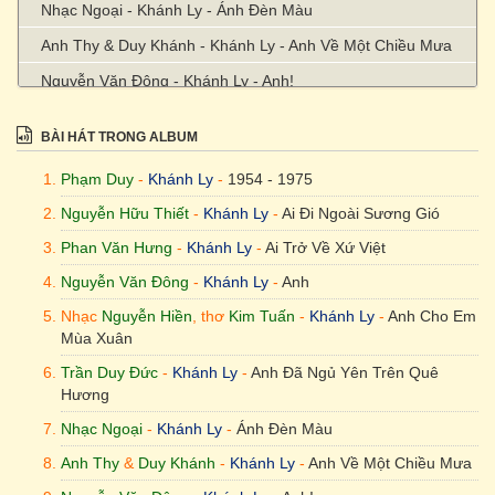
Nhạc Ngoại - Khánh Ly - Ánh Đèn Màu
Anh Thy & Duy Khánh - Khánh Ly - Anh Về Một Chiều Mưa
Nguyễn Văn Đông - Khánh Ly - Anh!
Y Vân - Khánh Ly - Ảo Ảnh
BÀI HÁT TRONG ALBUM
Phạm Thế Mỹ - Khánh Ly - Áo Lụa Vàng
Phạm Duy
-
Khánh Ly
-
1954 - 1975
Phạm Duy - Khánh Ly - Bà Mẹ Gio Linh
Nguyễn Hữu Thiết
-
Khánh Ly
-
Ai Đi Ngoài Sương Gió
Trịnh Công Sơn - Khánh Ly - Bà Mẹ Ô Lý
Phan Văn Hưng
-
Khánh Ly
-
Ai Trở Về Xứ Việt
Hoàng Trọng - Khánh Ly - Bắc Một Nhịp Cầu
Nguyễn Văn Đông
-
Khánh Ly
-
Anh
Trầm Tử Thiêng - Khánh Ly - Bài Hương Ca Vô Tận
Nhạc
Nguyễn Hiền
, thơ
Kim Tuấn
-
Khánh Ly
-
Anh Cho Em
Vũ Thành An - Khánh Ly - Bài Không Tên Cuối Cùng
Mùa Xuân
Vũ Thành An - Khánh Ly - Bài Không Tên Số 04
Trần Duy Đức
-
Khánh Ly
-
Anh Đã Ngủ Yên Trên Quê
Hương
Vũ Thành An - Khánh Ly - Bài Không Tên Số 05
Nhạc Ngoại
-
Khánh Ly
-
Ánh Đèn Màu
Vũ Thành An - Khánh Ly - Bài Không Tên Số 06
Anh Thy
&
Duy Khánh
-
Khánh Ly
-
Anh Về Một Chiều Mưa
Vũ Thành An - Khánh Ly - Bài Không Tên Số 07