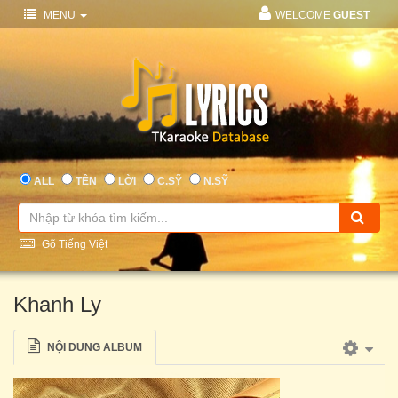
MENU
WELCOME
GUEST
ALL
TÊN
LỜI
C.SỸ
N.SỸ
Gõ Tiếng Việt
Khanh Ly
NỘI DUNG ALBUM