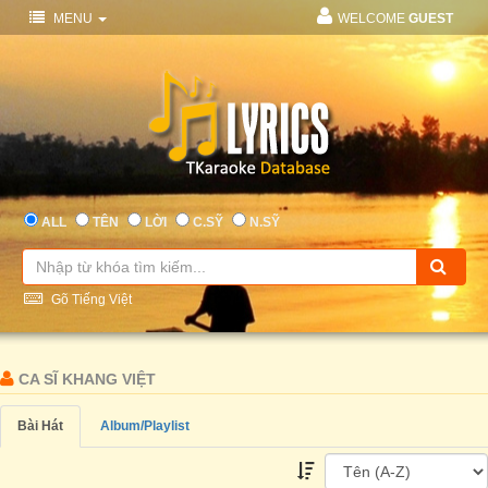
MENU
WELCOME
GUEST
ALL
TÊN
LỜI
C.SỸ
N.SỸ
Gõ Tiếng Việt
CA SĨ KHANG VIỆT
Bài Hát
Album/Playlist