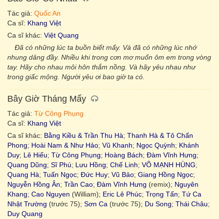
Tác giả:
Quốc An
Ca sĩ:
Khang Việt
Ca sĩ khác:
Việt Quang
Đã có những lúc ta buồn biết mấy. Và đã có những lúc nhớ
nhung dâng đầy. Nhiều khi trong cơn mơ muốn ôm em trong vòng
tay. Hãy cho nhau môi hôn thắm nồng. Và hãy yêu nhau như
trong giấc mộng. Người yêu ơi bao giờ ta có.
Bây Giờ Tháng Mấy
Tác giả:
Từ Công Phụng
Ca sĩ:
Khang Việt
Ca sĩ khác:
Bằng Kiều & Trần Thu Hà
;
Thanh Hà & Tô Chấn
Phong
;
Hoài Nam & Như Hảo
;
Vũ Khanh
;
Ngọc Quỳnh
;
Khánh
Duy
;
Lê Hiếu
;
Từ Công Phụng
;
Hoàng Bách
;
Đàm Vĩnh Hưng
;
Quang Dũng
;
Sĩ Phú
;
Lưu Hồng
;
Chế Linh
;
VÕ MẠNH HÙNG
;
Quang Hà
;
Tuấn Ngọc
;
Đức Huy
;
Vũ Bảo
;
Giang Hồng Ngọc
;
Nguyễn Hồng Ân
;
Trần Cao
;
Đàm Vĩnh Hưng
(remix);
Nguyên
Khang
;
Cao Nguyen
(William);
Eric Lê Phúc
;
Trọng Tấn
;
Tứ Ca
Nhật Trường
(trước 75);
Sơn Ca
(trước 75);
Du Song
;
Thái Châu
;
Duy Quang