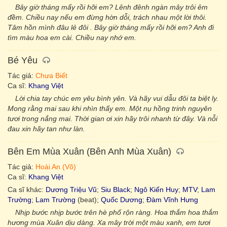
Bây giờ tháng mấy rồi hỡi em? Lênh đênh ngàn mây trôi êm
đềm. Chiều nay nếu em đừng hờn dỗi, trách nhau một lời thôi.
Tâm hồn mình đâu lẻ đôi . Bây giờ tháng mấy rồi hỡi em? Anh đi
tìm màu hoa em cài. Chiều nay nhớ em.
Bé Yêu
Tác giả:
Chưa Biết
Ca sĩ:
Khang Việt
Lời chia tay chúc em yêu bình yên. Và hãy vui dẫu đôi ta biệt ly.
Mong rằng mai sau khi nhìn thấy em. Một nụ hồng trinh nguyên
tươi trong nắng mai. Thời gian ơi xin hãy trôi nhanh từ đây. Và nỗi
đau xin hãy tan như làn.
Bên Em Mùa Xuân (Bên Anh Mùa Xuân)
Tác giả:
Hoài An (Võ)
Ca sĩ:
Khang Việt
Ca sĩ khác:
Dương Triệu Vũ
;
Siu Black
;
Ngô Kiến Huy
;
MTV
;
Lam
Trường
;
Lam Trường
(beat);
Quốc Dương
;
Đàm Vĩnh Hưng
Nhịp bước nhịp bước trên hè phố rộn ràng. Hoa thắm hoa thắm
hương mùa Xuân dịu dàng. Xa mây trời một màu xanh, em tươi