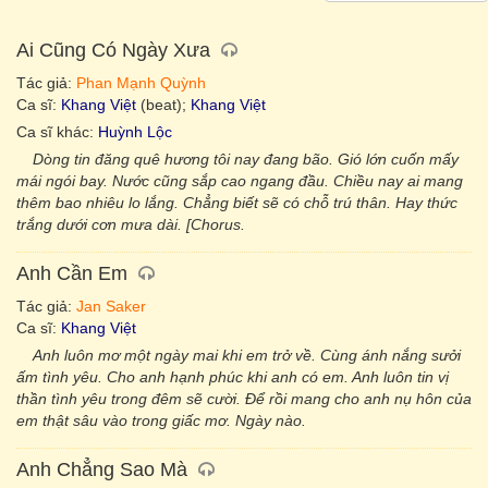
Ai Cũng Có Ngày Xưa
Tác giả:
Phan Mạnh Quỳnh
Ca sĩ:
Khang Việt
(beat);
Khang Việt
Ca sĩ khác:
Huỳnh Lộc
Dòng tin đăng quê hương tôi nay đang bão. Gió lớn cuốn mấy
mái ngói bay. Nước cũng sắp cao ngang đầu. Chiều nay ai mang
thêm bao nhiêu lo lắng. Chẳng biết sẽ có chỗ trú thân. Hay thức
trắng dưới cơn mưa dài. [Chorus.
Anh Cần Em
Tác giả:
Jan Saker
Ca sĩ:
Khang Việt
Anh luôn mơ một ngày mai khi em trở về. Cùng ánh nắng sưởi
ấm tình yêu. Cho anh hạnh phúc khi anh có em. Anh luôn tin vị
thần tình yêu trong đêm sẽ cười. Để rồi mang cho anh nụ hôn của
em thật sâu vào trong giấc mơ. Ngày nào.
Anh Chẳng Sao Mà