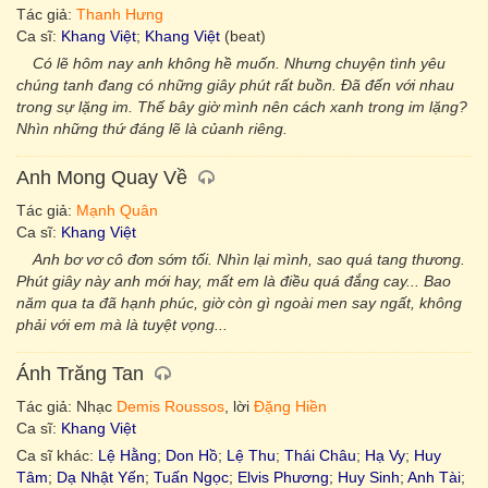
Tác giả:
Thanh Hưng
Ca sĩ:
Khang Việt
;
Khang Việt
(beat)
Có lẽ hôm nay anh không hề muốn. Nhưng chuyện tình yêu
chúng tanh đang có những giây phút rất buồn. Đã đến với nhau
trong sự lặng im. Thế bây giờ mình nên cách xanh trong im lặng?
Nhìn những thứ đáng lẽ là củanh riêng.
Anh Mong Quay Về
Tác giả:
Mạnh Quân
Ca sĩ:
Khang Việt
Anh bơ vơ cô đơn sớm tối. Nhìn lại mình, sao quá tang thương.
Phút giây này anh mới hay, mất em là điều quá đắng cay... Bao
năm qua ta đã hạnh phúc, giờ còn gì ngoài men say ngất, không
phải với em mà là tuyệt vọng...
Ánh Trăng Tan
Tác giả: Nhạc
Demis Roussos
, lời
Đặng Hiền
Ca sĩ:
Khang Việt
Ca sĩ khác:
Lệ Hằng
;
Don Hồ
;
Lệ Thu
;
Thái Châu
;
Hạ Vy
;
Huy
Tâm
;
Dạ Nhật Yến
;
Tuấn Ngọc
;
Elvis Phương
;
Huy Sinh
;
Anh Tài
;