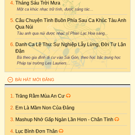
Tháng Sáu Trời Mưa
Một ca khúc nhạc trữ tình, được sáng tác...
Câu Chuyện Tình Buồn Phía Sau Ca Khúc Tàu Anh
Qua Núi
Tàu anh qua núi được nhạc sĩ Phan Lạc Hoa sáng...
Danh Ca Lệ Thu: Sự Nghiệp Lẫy Lừng, Đời Tư Lận
Đận
Bà theo gia đình di cư vào Sài Gòn, theo học bậc trung học
Pháp tại trường Les Lauriers...
BÀI HÁT MỚI ĐĂNG
Trăng Rằm Mùa An Cư
Em Là Mầm Non Của Đảng
Mashup Nhớ Gấp Ngàn Lần Hơn - Chân Tình
Lục Bình Đơn Thân