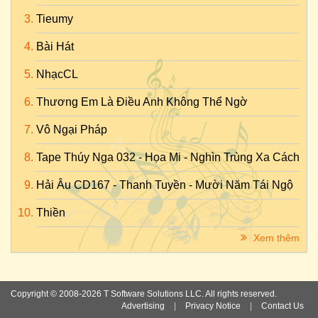
Tieumy
Bài Hát
NhạcCL
Thương Em Là Điều Anh Không Thể Ngờ
Vô Ngại Pháp
Tape Thúy Nga 032 - Họa Mi - Nghìn Trùng Xa Cách
Hải Âu CD167 - Thanh Tuyền - Mười Năm Tái Ngộ
Thiền
Xem thêm
Copyright © 2008-2026 T Software Solutions LLC. All rights reserved.
Advertising
|
Privacy Notice
|
Contact Us