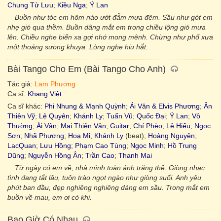
Chung Tử Lưu
;
Kiều Nga
;
Ý Lan
Buồn như tóc em hôm nào ướt đẫm mưa đêm. Sầu như gót em
nhẹ gió qua thềm. Buồn dâng mắt em trong chiều lộng gió mưa
lên. Chiều nghe biển xa gợi nhớ mong mênh. Chừng như phố xưa
một thoáng sương khuya. Lòng nghe hiu hắt.
Bài Tango Cho Em (Bài Tango Cho Anh)
Tác giả:
Lam Phương
Ca sĩ:
Khang Việt
Ca sĩ khác:
Phi Nhung & Mạnh Quỳnh
;
Ái Vân & Elvis Phương
;
Ân
Thiên Vỹ
;
Lệ Quyên
;
Khánh Ly
;
Tuấn Vũ
;
Quốc Đại
;
Ý Lan
;
Vô
Thường
;
Ái Vân
;
Mai Thiên Vân
;
Guitar
;
Chí Phèo
;
Lê Hiếu
;
Ngọc
Sơn
;
Nhã Phương
;
Hoạ Mi
;
Khánh Ly
(beat);
Hoàng Nguyên
;
LacQuan
;
Lưu Hồng
;
Phạm Cao Tùng
;
Ngọc Minh
;
Hồ Trung
Dũng
;
Nguyễn Hồng Ân
;
Trần Cao
;
Thanh Mai
Từ ngày có em về, nhà mình toàn ánh trăng thề. Giòng nhạc
tình đang tắt lâu, tuôn trào ngọt ngào như giòng suối. Anh yêu
phút ban đầu, đẹp nghiêng nghiêng dáng em sầu. Trong mắt em
buồn về mau, em ơi có khi.
Bao Giờ Có Nhau