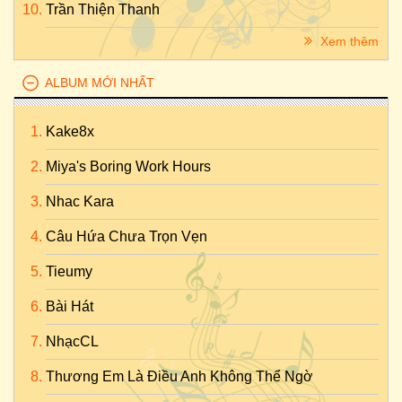
Trần Thiện Thanh
Xem thêm
ALBUM MỚI NHẤT
Kake8x
Miya's Boring Work Hours
Nhac Kara
Câu Hứa Chưa Trọn Vẹn
Tieumy
Bài Hát
NhạcCL
Thương Em Là Điều Anh Không Thể Ngờ