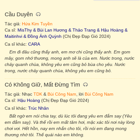
Cầu Duyên
Tác giả:
Hứa Kim Tuyền
Ca sĩ:
MisThy & Bùi Lan Hương & Thảo Trang & Hậu Hoàng &
Maitinhvi & Đồng Ánh Quỳnh
(Chị Đẹp Đạp Gió 2024)
Ca sĩ khác:
CARA
Em đi đâu cũng thấy anh, em mơ chi cũng thấy anh. Em gom
mây, gom nhớ thương, mong anh sẽ là của em. Nước trong, nước
chảy quanh chùa, không yêu em cũng bỏ bùa cho yêu. Nước
trong, nước chảy quanh chùa, không yêu em cũng bỏ.
Có Không Giữ, Mất Đừng Tìm
Tác giả: Nhạc
TDK
&
Bùi Công Nam
, lời
Bùi Công Nam
Ca sĩ:
Hậu Hoàng
(Chị Đẹp Đạp Gió 2024)
Ca sĩ khác:
Trúc Nhân
Bất ngờ em nói chia tay, dù lúc tôi đang yêu em đắm say (Yêu
em đắm say). Và thế rồi em mất tăm hơi, mặc xác tôi nơi này lòng
chơi vơi. Hết hồn, nay em nhắn cho tôi, rồi nói em đang mong
thương nhớ tôi. Thế quái nào em không.