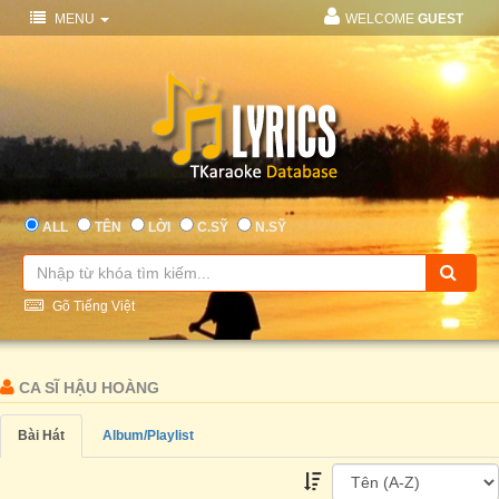
MENU
WELCOME
GUEST
ALL
TÊN
LỜI
C.SỸ
N.SỸ
Gõ Tiếng Việt
CA SĨ HẬU HOÀNG
Bài Hát
Album/Playlist