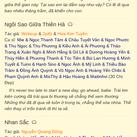
giữa thế gian này. Tại sao em lại đắm say như vậy? Có lẽ đi qua
bao nhiêu thăng trầm, đã khiến cho con.
Ngôi Sao Giữa Thiên Hà
Tác giả:
Wokeup
&
2pillz
&
Hứa Kim Tuyền
Ca sĩ:
Mie & Ngọc Thanh Tâm & Châu Tuyết Vân & Ngọc Phước
& Thu Ngọc & Thu Phương & Kiều Anh & Ái Phương & Thảo
Trang & Xuân Nghi & Minh Hằng & Gil Lê & Dương Hoàng Yến &
Thúy Hiền & Phương Thanh & Tóc Tiên & Bùi Lan Hương & Minh
Tuyết & Tuimi & Hạnh Sino & Ngọc Ánh & Mỹ Linh & Thiều Bảo
Trâm & Đồng Ánh Quỳnh & Vũ Ngọc Anh & Hoàng Yến Chibi &
Phạm Quỳnh Anh & MisThy & Hậu Hoàng & Maitinhvi
(30 Chị
Đẹp)
It's never too late to start a new day, go ahead, babe. Trái tim
kiên cường đã trải qua bi thương sẽ chẳng thể xem thường.
Những thứ đã đi qua sẽ luôn ở trong ta, chẳng thể xóa nhòa. Thế
nên thay vì trốn tránh đi thì ta sẽ.
Nhan Sắc
Tác giả:
Nguyễn Quang Dũng