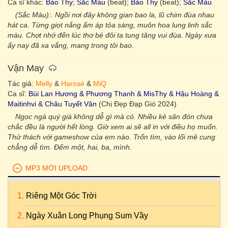
Ca sĩ khác:
Bảo Thy
;
Sắc Màu
(beat);
Bảo Thy
(beat);
Sắc Màu
(Sắc Màu):. Ngồi nơi đây không gian bao la, lũ chim đùa nhau
hát ca. Từng giọt nắng ấm áp tỏa sáng, muôn hoa lung linh sắc
màu. Chợt nhớ đến lúc thơ bé đôi ta tung tăng vui đùa. Ngày xưa
ấy nay đã xa vắng, mang trong tôi bao.
Vận May
Tác giả:
Melly
&
Harosé
&
MiQ
Ca sĩ:
Bùi Lan Hương & Phương Thanh & MisThy & Hậu Hoàng &
Maitinhvi & Châu Tuyết Vân
(Chị Đẹp Đạp Gió 2024)
Ngọc ngà quý giá không dễ gì mà có. Nhiều kẻ săn đón chưa
chắc đều là người hết lòng. Giờ xem ai sẽ all in với điều họ muốn.
Thử thách với gameshow của em nào. Trốn tìm, vào lối mê cung
chẳng dễ tìm. Đếm một, hai, ba, mình.
MP3 MỚI UPLOAD
Riêng Một Góc Trời
Ngày Xuân Long Phụng Sum Vầy