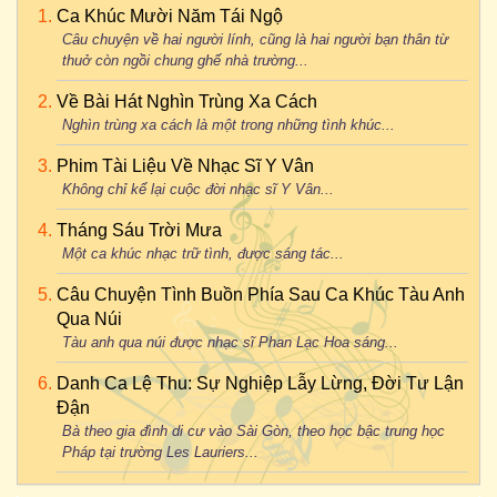
Ca Khúc Mười Năm Tái Ngộ
Câu chuyện về hai người lính, cũng là hai người bạn thân từ
thuở còn ngồi chung ghế nhà trường...
Về Bài Hát Nghìn Trùng Xa Cách
Nghìn trùng xa cách là một trong những tình khúc...
Phim Tài Liệu Về Nhạc Sĩ Y Vân
Không chỉ kể lại cuộc đời nhạc sĩ Y Vân...
Tháng Sáu Trời Mưa
Một ca khúc nhạc trữ tình, được sáng tác...
Câu Chuyện Tình Buồn Phía Sau Ca Khúc Tàu Anh
Qua Núi
Tàu anh qua núi được nhạc sĩ Phan Lạc Hoa sáng...
Danh Ca Lệ Thu: Sự Nghiệp Lẫy Lừng, Đời Tư Lận
Đận
Bà theo gia đình di cư vào Sài Gòn, theo học bậc trung học
Pháp tại trường Les Lauriers...