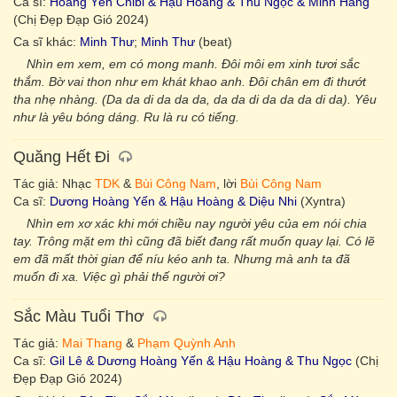
Ca sĩ:
Hoàng Yến Chibi & Hậu Hoàng & Thu Ngọc & Minh Hằng
(Chị Đẹp Đạp Gió 2024)
Ca sĩ khác:
Minh Thư
;
Minh Thư
(beat)
Nhìn em xem, em có mong manh. Đôi môi em xinh tươi sắc
thắm. Bờ vai thon như em khát khao anh. Đôi chân em đi thướt
tha nhẹ nhàng. (Da da di da da da, da da di da da da di da). Yêu
như là yêu bóng dáng. Ru là ru có tiếng.
Quăng Hết Đi
Tác giả: Nhạc
TDK
&
Bùi Công Nam
, lời
Bùi Công Nam
Ca sĩ:
Dương Hoàng Yến & Hậu Hoàng & Diệu Nhi
(Xyntra)
Nhìn em xơ xác khi mới chiều nay người yêu của em nói chia
tay. Trông mặt em thì cũng đã biết đang rất muốn quay lại. Có lẽ
em đã mất thời gian để níu kéo anh ta. Nhưng mà anh ta đã
muốn đi xa. Việc gì phải thế người ơi?
Sắc Màu Tuổi Thơ
Tác giả:
Mai Thang
&
Phạm Quỳnh Anh
Ca sĩ:
Gil Lê & Dương Hoàng Yến & Hậu Hoàng & Thu Ngọc
(Chị
Đẹp Đạp Gió 2024)