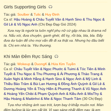
Girls Supporting Girls
Tác giả:
Soulber
&
Tulic
&
Huy Đinh
Ca sĩ:
Hậu Hoàng & Châu Tuyết Vân & Hạnh Sino & Thu Ngọc &
Gil Lê & Vũ Ngọc Anh
(Chị Đẹp Đạp Gió 2024)
Xưa nay là người ta luôn nghĩ phụ nữ cứ gặp nhau là drama nổ
ra. Nấu xói, đưa chuyện, ganh ghét, đố kỵ, rồi bla, bla, bla. Đẩy
đưa dư luận để cho mọi vấn đề đi xa thật xa. Nhưng họ đâu biết
là. Chị em nhà ta. Yêu thương.
Khi Màn Đêm Rực Sáng
Tác giả:
Wokeup
&
DuongK
&
Hứa Kim Tuyền
Ca sĩ:
Châu Tuyết Vân & Ngọc Phước & Tuimi & Tóc Tiên & Minh
Tuyết & Thu Ngọc & Thu Phương & Ái Phương & Thảo Trang &
Xuân Nghi & Minh Hằng & Hạnh Sino & Ngọc Ánh & Mỹ Linh &
Thiều Bảo Trâm & Bùi Lan Hương & Đồng Ánh Quỳnh & Gil Lê &
Dương Hoàng Yến & Thúy Hiền & Phương Thanh & Vũ Ngọc Anh
& Hoàng Yến Chibi & Phạm Quỳnh Anh & Kiều Anh & MisThy &
Hậu Hoàng & Maitinhvi & Mie & Ngọc Thanh Tâm
(30 Chị Đẹp)
Tựa như những ánh sao trời, lượn bay ở khắp muôn nơi. Màn
đêm buông là lúc em cất lời. Vì sao sáng nhất đêm nay, là em