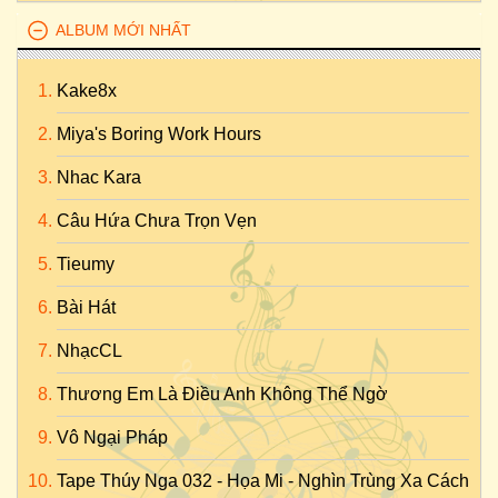
ALBUM MỚI NHẤT
Kake8x
Miya's Boring Work Hours
Nhac Kara
Câu Hứa Chưa Trọn Vẹn
Tieumy
Bài Hát
NhạcCL
Thương Em Là Điều Anh Không Thể Ngờ
Vô Ngại Pháp
Tape Thúy Nga 032 - Họa Mi - Nghìn Trùng Xa Cách