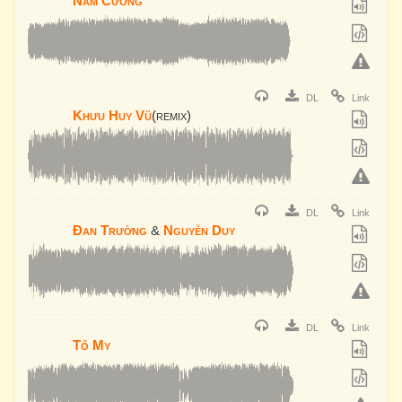
Nam Cường
DL
Link
Khưu Huy Vũ
(remix)
DL
Link
Đan Trường
&
Nguyễn Duy
DL
Link
Tố My