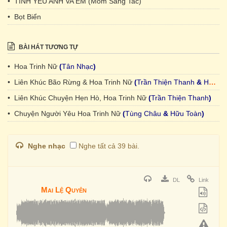
• TINH YEU ANH VA EM (Mom Sang Tac)
• Bọt Biển
BÀI HÁT TƯƠNG TỰ
• Hoa Trinh Nữ
(
Tân Nhạc
)
• Liên Khúc Bão Rừng & Hoa Trinh Nữ
(
Trần Thiện Thanh
&
Hồng Vân & Trần Quý
• Liên Khúc Chuyện Hẹn Hò, Hoa Trinh Nữ
(
Trần Thiện Thanh
)
• Chuyện Người Yêu Hoa Trinh Nữ
(
Tùng Châu
&
Hữu Toàn
)
Nghe nhạc
Nghe tất cả 39 bài.
DL
Link
Mai Lệ Quyên