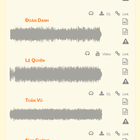
DL
Link
Đoàn Danh
Video
Link
Lệ Quyên
DL
Link
Tuấn Vũ
DL
Link