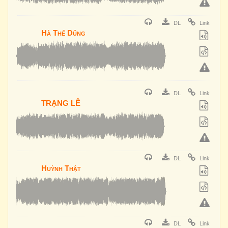
DL
Link
Hà Thế Dũng
DL
Link
TRẠNG LÊ
DL
Link
Huỳnh Thật
DL
Link