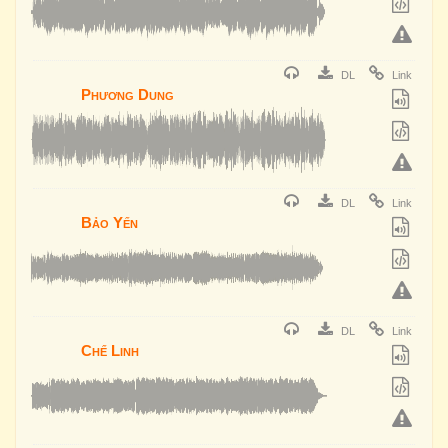
DL
Link
Phương Dung
DL
Link
Bảo Yến
DL
Link
Chế Linh