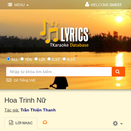
MENU
WELCOME
GUEST
ALL
TÊN
LỜI
C.SỸ
N.SỸ
Gõ Tiếng Việt
Hoa Trinh Nữ
Tác giả:
Trần Thiện Thanh
LỜI NHẠC