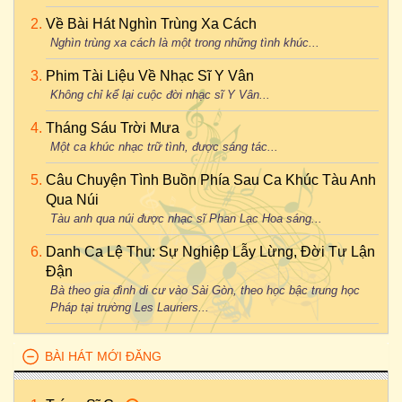
Về Bài Hát Nghìn Trùng Xa Cách
Nghìn trùng xa cách là một trong những tình khúc...
Phim Tài Liệu Về Nhạc Sĩ Y Vân
Không chỉ kể lại cuộc đời nhạc sĩ Y Vân...
Tháng Sáu Trời Mưa
Một ca khúc nhạc trữ tình, được sáng tác...
Câu Chuyện Tình Buồn Phía Sau Ca Khúc Tàu Anh
Qua Núi
Tàu anh qua núi được nhạc sĩ Phan Lạc Hoa sáng...
Danh Ca Lệ Thu: Sự Nghiệp Lẫy Lừng, Đời Tư Lận
Đận
Bà theo gia đình di cư vào Sài Gòn, theo học bậc trung học
Pháp tại trường Les Lauriers...
BÀI HÁT MỚI ĐĂNG