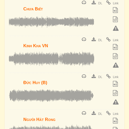
DL
Link
Chưa Biết
DL
Link
Kinh Kha VN
DL
Link
Đức Huy (B)
DL
Link
Người Hát Rong