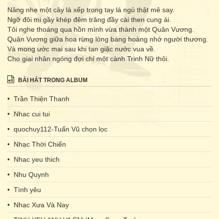
Nâng nhẹ một cây lá xếp trong tay lá ngủ thật mê say.
Ngỡ đôi mi gầy khép đêm trăng đầy cài then cung ái.
Tôi nghe thoáng qua hồn mình vừa thành một Quân Vương.
Quân Vương giữa hoa rừng lòng bàng hoàng nhớ người thương.
Và mong ước mai sau khi tan giặc nước vua về.
Cho giai nhân ngóng đợi chỉ một cành Trinh Nữ thôi.
BÀI HÁT TRONG ALBUM
• Trần Thiện Thanh
• Nhac cui tui
• quochuy112-Tuấn Vũ chọn lọc
• Nhạc Thời Chiến
• Nhac yeu thich
• Nhu Quynh
• Tình yêu
• Nhạc Xưa Và Nay