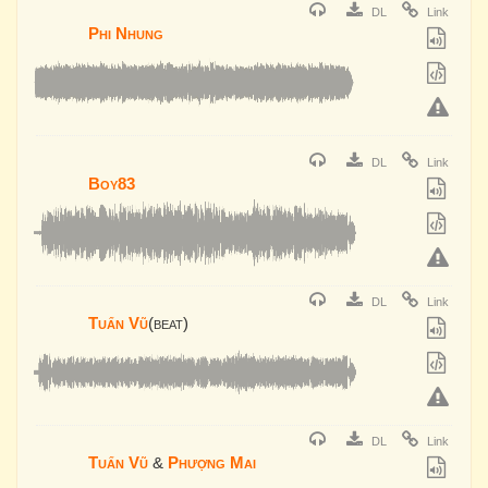
DL
Link
Phi Nhung
DL
Link
Boy83
DL
Link
Tuấn Vũ
(beat)
DL
Link
Tuấn Vũ
&
Phượng Mai