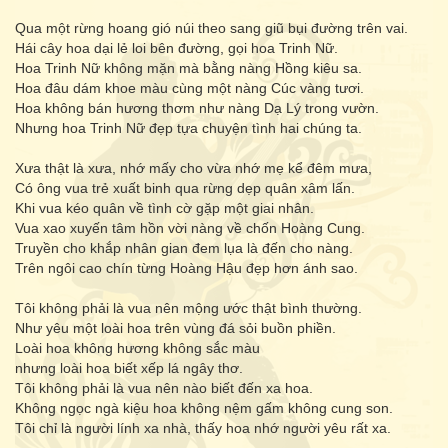
Qua một rừng hoang gió núi theo sang giũ bụi đường trên vai.
Hái cây hoa dại lẻ loi bên đường, gọi hoa Trinh Nữ.
Hoa Trinh Nữ không mặn mà bằng nàng Hồng kiêu sa.
Hoa đâu dám khoe màu cùng một nàng Cúc vàng tươi.
Hoa không bán hương thơm như nàng Dạ Lý trong vườn.
Nhưng hoa Trinh Nữ đẹp tựa chuyện tình hai chúng ta.
Xưa thật là xưa, nhớ mấy cho vừa nhớ mẹ kể đêm mưa,
Có ông vua trẻ xuất binh qua rừng dẹp quân xâm lấn.
Khi vua kéo quân về tình cờ gặp một giai nhân.
Vua xao xuyến tâm hồn vời nàng về chốn Hoàng Cung.
Truyền cho khắp nhân gian đem lụa là đến cho nàng.
Trên ngôi cao chín từng Hoàng Hậu đẹp hơn ánh sao.
Tôi không phải là vua nên mộng ước thật bình thường.
Như yêu một loài hoa trên vùng đá sỏi buồn phiền.
Loài hoa không hương không sắc màu
nhưng loài hoa biết xếp lá ngây thơ.
Tôi không phải là vua nên nào biết đến xa hoa.
Không ngọc ngà kiệu hoa không nệm gấm không cung son.
Tôi chỉ là người lính xa nhà, thấy hoa nhớ người yêu rất xa.