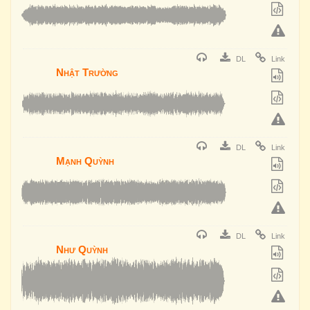
DL
Link
Nhật Trường
DL
Link
Mạnh Quỳnh
DL
Link
Như Quỳnh