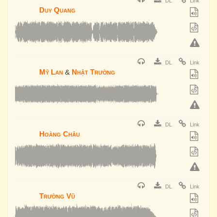
DL
Link
Duy Quang
DL
Link
Mỹ Lan
&
Nhật Trường
DL
Link
Hoàng Châu
DL
Link
Trường Vũ