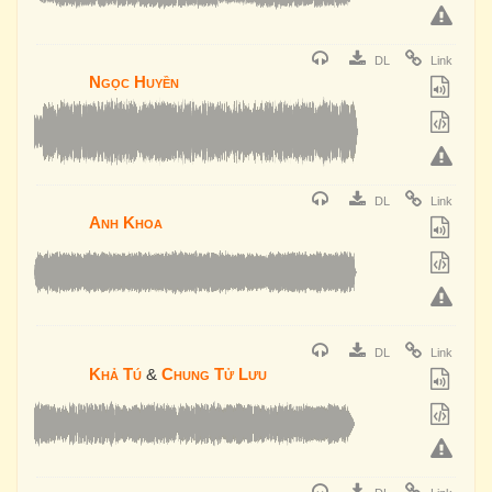
DL
Link
Ngọc Huyền
DL
Link
Anh Khoa
DL
Link
Khả Tú
&
Chung Tử Lưu