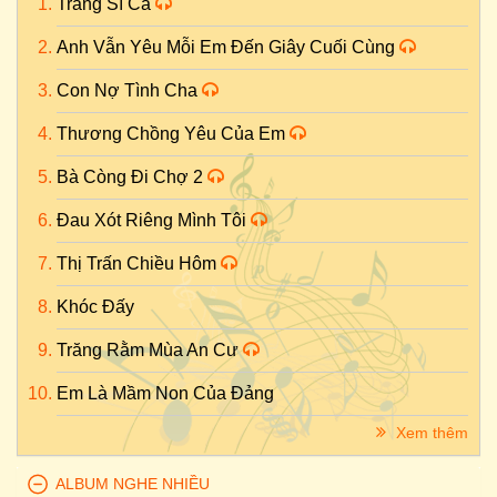
Tráng Sĩ Ca
Anh Vẫn Yêu Mỗi Em Đến Giây Cuối Cùng
Con Nợ Tình Cha
Thương Chồng Yêu Của Em
Bà Còng Đi Chợ 2
Đau Xót Riêng Mình Tôi
Thị Trấn Chiều Hôm
Khóc Đấy
Trăng Rằm Mùa An Cư
Em Là Mầm Non Của Đảng
Xem thêm
ALBUM NGHE NHIỀU