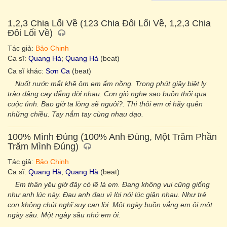
1,2,3 Chia Lối Về (123 Chia Đôi Lối Về, 1,2,3 Chia
Đôi Lối Về)
Tác giả:
Bảo Chinh
Ca sĩ:
Quang Hà
;
Quang Hà
(beat)
Ca sĩ khác:
Sơn Ca
(beat)
Nuốt nước mắt khẽ ôm em ấm nồng. Trong phút giây biệt ly
trào dâng cay đắng đời nhau. Cơn gió nghe sao buồn thổi qua
cuộc tình. Bao giờ ta lòng sẽ nguôi?. Thì thôi em ơi hãy quên
những chiều. Tay nắm tay cùng nhau dạo.
100% Mình Đúng (100% Anh Đúng, Một Trăm Phần
Trăm Mình Đúng)
Tác giả:
Bảo Chinh
Ca sĩ:
Quang Hà
;
Quang Hà
(beat)
Em thân yêu giờ đây có lẽ là em. Đang không vui cũng giống
như anh lúc này. Đau anh đau vì lời nói lúc giận nhau. Như trẻ
con không chút nghĩ suy cạn lời. Một ngày buồn vắng em ôi một
ngày sầu. Một ngày sầu nhớ em ôi.