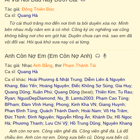
Tác giả:
Đông Thiên Đức
Ca sĩ:
Quang Hà
Từ cái thuở trăng mơ đến nơi tình ta bôi duyên xóa nợ. Mình
bên nhau mấy năm em à có nhớ. Cõng ký ức nghiêng vai cũng
không bằng nơi cho em gót hài. Duyên chưa cạn mà. sao em đã
vội đổi vai. Hỏi quá khứ xưa nay có ai từng.
Anh Còn Nợ Em (Em Còn Nợ Anh)
Tác giả: Nhạc
Anh Bằng
, thơ
Phạm Thành Tài
Ca sĩ:
Quang Hà
Ca sĩ khác:
Hoài Phương & Nhật Trung
;
Diễm Liên & Nguyên
Khang
;
Bảo Yến
;
Hoàng Nguyên
;
Điếc Không Sợ Súng
;
Gia Huy
;
Quang Dũng
;
Xuân Phú
;
Quang Dũng
(beat);
Thiên Kim
;
Tu Rau
;
Ryan
;
NguoiDepDiamond
;
Nu_B
;
Lamtu2003
;
Phạm Cao Tùng
;
BPham
;
Đàm Vĩnh Hưng
;
Phong
;
Kinh Kha VN
;
Giang Huynh
;
Phan Đình Tùng
;
Quách Thành Danh
;
Hoài Nam
;
Võ Hạ Trâm
;
Đức Thịnh
;
Đình Nguyên
;
Nguyễn Hồng Ân
;
Khánh Du
;
Hồ Ngọc
Hà
;
Phương Thanh
;
Lưu Chí Vỹ
;
Hồ Trung Dũng
;
Nguyên Khang
Anh còn nợ em. Công viên ghế đá. Công viên ghế đá. Lá đổ
chiều êm. Anh còn nợ em. Dòng xưa bến cũ. Dòng xưa bến cũ.