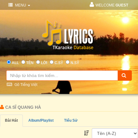
MENU
WELCOME
GUEST
ALL
TÊN
LỜI
C.SỸ
N.SỸ
Gõ Tiếng Việt
CA SĨ QUANG HÀ
Bài Hát
Album/Playlist
Tiểu Sử