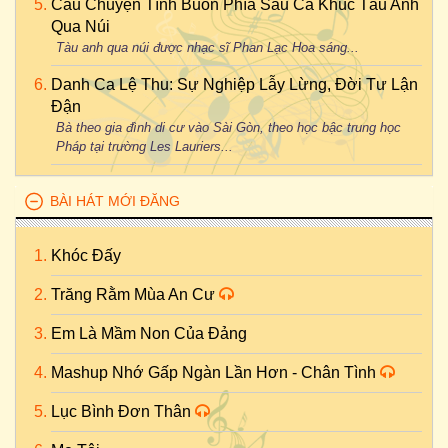
Câu Chuyện Tình Buồn Phía Sau Ca Khúc Tàu Anh
Qua Núi
Tàu anh qua núi được nhạc sĩ Phan Lạc Hoa sáng...
Danh Ca Lệ Thu: Sự Nghiệp Lẫy Lừng, Đời Tư Lận
Đận
Bà theo gia đình di cư vào Sài Gòn, theo học bậc trung học
Pháp tại trường Les Lauriers...
BÀI HÁT MỚI ĐĂNG
Khóc Đấy
Trăng Rằm Mùa An Cư
Em Là Mầm Non Của Đảng
Mashup Nhớ Gấp Ngàn Lần Hơn - Chân Tình
Lục Bình Đơn Thân