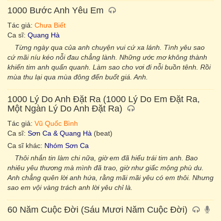
1000 Bước Anh Yêu Em
Tác giả:
Chưa Biết
Ca sĩ:
Quang Hà
Từng ngày qua của anh chuyện vui cứ xa lánh. Tình yêu sao
cứ mãi níu kéo nỗi đau chẳng lành. Những ước mơ không thành
khiến tim anh quẩn quanh. Làm sao cho vơi đi nỗi buồn tênh. Rồi
mùa thu lại qua mùa đông đến buốt giá. Anh.
1000 Lý Do Anh Đặt Ra (1000 Lý Do Em Đặt Ra,
Một Ngàn Lý Do Anh Đặt Ra)
Tác giả:
Vũ Quốc Bình
Ca sĩ:
Sơn Ca & Quang Hà
(beat)
Ca sĩ khác:
Nhóm Sơn Ca
Thôi nhắn tin làm chi nữa, giờ em đã hiểu trái tim anh. Bao
nhiêu yêu thương mà mình đã trao, giờ như giấc mộng phù du.
Anh chẳng quên lời anh hứa, rằng mãi mãi yêu có em thôi. Nhưng
sao em vội vàng trách anh lời yêu chỉ là.
60 Năm Cuộc Đời (Sáu Mươi Năm Cuộc Đời)