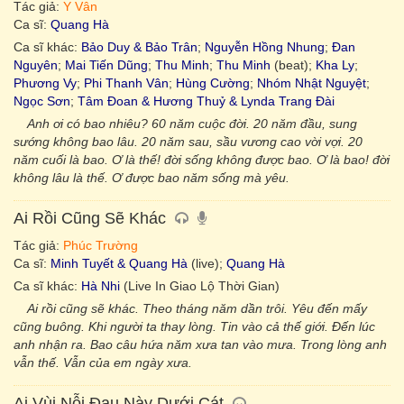
Tác giả:
Y Vân
Ca sĩ:
Quang Hà
Ca sĩ khác:
Bảo Duy & Bảo Trân
;
Nguyễn Hồng Nhung
;
Đan
Nguyên
;
Mai Tiến Dũng
;
Thu Minh
;
Thu Minh
(beat);
Kha Ly
;
Phương Vy
;
Phi Thanh Vân
;
Hùng Cường
;
Nhóm Nhật Nguyệt
;
Ngọc Sơn
;
Tâm Đoan & Hương Thuỷ & Lynda Trang Đài
Anh ơi có bao nhiêu? 60 năm cuộc đời. 20 năm đầu, sung
sướng không bao lâu. 20 năm sau, sầu vương cao vời vợi. 20
năm cuối là bao. Ơ là thế! đời sống không được bao. Ơ là bao! đời
không lâu là thế. Ơ được bao năm sống mà yêu.
Ai Rồi Cũng Sẽ Khác
Tác giả:
Phúc Trường
Ca sĩ:
Minh Tuyết & Quang Hà
(live);
Quang Hà
Ca sĩ khác:
Hà Nhi
(Live In Giao Lộ Thời Gian)
Ai rồi cũng sẽ khác. Theo tháng năm dần trôi. Yêu đến mấy
cũng buông. Khi người ta thay lòng. Tin vào cả thế giới. Đến lúc
anh nhận ra. Bao câu hứa năm xưa tan vào mưa. Trong lòng anh
vẫn thế. Vẫn của em ngày xưa.
Ai Vùi Nỗi Đau Này Dưới Cát