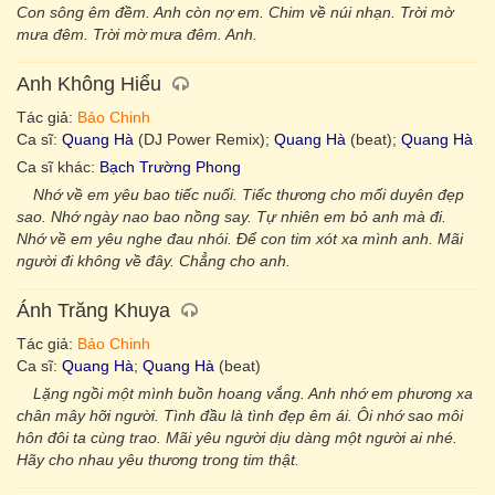
Con sông êm đềm. Anh còn nợ em. Chim về núi nhạn. Trời mờ
mưa đêm. Trời mờ mưa đêm. Anh.
Anh Không Hiểu
Tác giả:
Bảo Chinh
Ca sĩ:
Quang Hà
(DJ Power Remix);
Quang Hà
(beat);
Quang Hà
Ca sĩ khác:
Bạch Trường Phong
Nhớ về em yêu bao tiếc nuối. Tiếc thương cho mối duyên đẹp
sao. Nhớ ngày nao bao nồng say. Tự nhiên em bỏ anh mà đi.
Nhớ về em yêu nghe đau nhói. Để con tim xót xa mình anh. Mãi
người đi không về đây. Chẳng cho anh.
Ánh Trăng Khuya
Tác giả:
Bảo Chinh
Ca sĩ:
Quang Hà
;
Quang Hà
(beat)
Lặng ngồi một mình buồn hoang vắng. Anh nhớ em phương xa
chân mây hỡi người. Tình đầu là tình đẹp êm ái. Ôi nhớ sao môi
hôn đôi ta cùng trao. Mãi yêu người dịu dàng một người ai nhé.
Hãy cho nhau yêu thương trong tim thật.