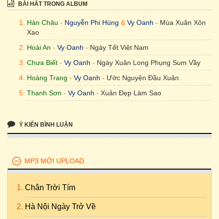
BÀI HÁT TRONG ALBUM
Hàn Châu
-
Nguyễn Phi Hùng
&
Vy Oanh
-
Mùa Xuân Xôn
Xao
Hoài An
-
Vy Oanh
-
Ngày Tết Việt Nam
Chưa Biết
-
Vy Oanh
-
Ngày Xuân Long Phụng Sum Vầy
Hoàng Trang
-
Vy Oanh
-
Ước Nguyện Đầu Xuân
Thanh Sơn
-
Vy Oanh
-
Xuân Đẹp Làm Sao
Ý KIẾN BÌNH LUẬN
MP3 MỚI UPLOAD
Chân Trời Tím
Hà Nội Ngày Trở Về