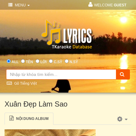
MENU
WELCOME
GUEST
ALL
TÊN
LỜI
C.SỸ
N.SỸ
Gõ Tiếng Việt
Xuân Đẹp Làm Sao
NỘI DUNG ALBUM