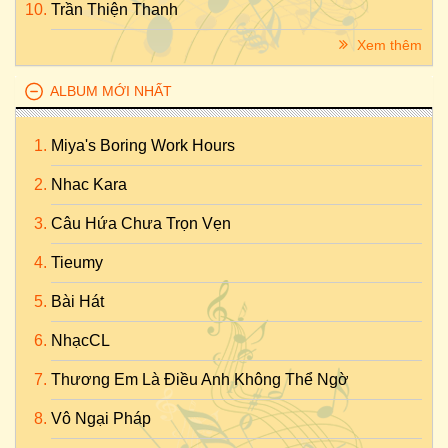
Trần Thiện Thanh
Xem thêm
ALBUM MỚI NHẤT
Miya's Boring Work Hours
Nhac Kara
Câu Hứa Chưa Trọn Vẹn
Tieumy
Bài Hát
NhạcCL
Thương Em Là Điều Anh Không Thể Ngờ
Vô Ngại Pháp