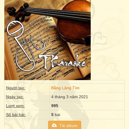
Người tạo:
Bằng Lăng Tím
Ngày tạo:
4 tháng 3 năm 2021
Lượt xem:
995
Số bài hát:
5
bài
Tải album