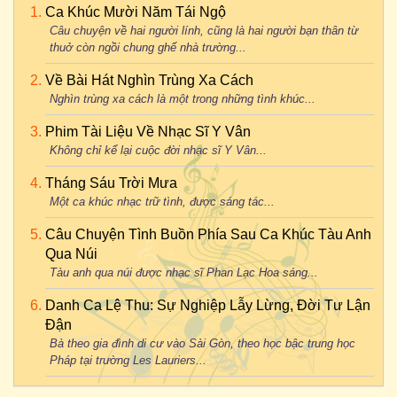
Ca Khúc Mười Năm Tái Ngộ
Câu chuyện về hai người lính, cũng là hai người bạn thân từ
thuở còn ngồi chung ghế nhà trường...
Về Bài Hát Nghìn Trùng Xa Cách
Nghìn trùng xa cách là một trong những tình khúc...
Phim Tài Liệu Về Nhạc Sĩ Y Vân
Không chỉ kể lại cuộc đời nhạc sĩ Y Vân...
Tháng Sáu Trời Mưa
Một ca khúc nhạc trữ tình, được sáng tác...
Câu Chuyện Tình Buồn Phía Sau Ca Khúc Tàu Anh
Qua Núi
Tàu anh qua núi được nhạc sĩ Phan Lạc Hoa sáng...
Danh Ca Lệ Thu: Sự Nghiệp Lẫy Lừng, Đời Tư Lận
Đận
Bà theo gia đình di cư vào Sài Gòn, theo học bậc trung học
Pháp tại trường Les Lauriers...