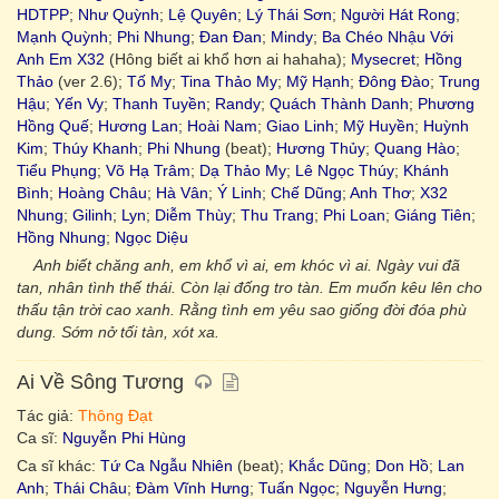
HDTPP
;
Như Quỳnh
;
Lệ Quyên
;
Lý Thái Sơn
;
Người Hát Rong
;
Mạnh Quỳnh
;
Phi Nhung
;
Đan Đan
;
Mindy
;
Ba Chéo Nhậu Với
Anh Em X32
(Hông biết ai khổ hơn ai hahaha);
Mysecret
;
Hồng
Thảo
(ver 2.6);
Tố My
;
Tina Thảo My
;
Mỹ Hạnh
;
Đông Đào
;
Trung
Hậu
;
Yến Vy
;
Thanh Tuyền
;
Randy
;
Quách Thành Danh
;
Phương
Hồng Quế
;
Hương Lan
;
Hoài Nam
;
Giao Linh
;
Mỹ Huyền
;
Huỳnh
Kim
;
Thúy Khanh
;
Phi Nhung
(beat);
Hương Thủy
;
Quang Hào
;
Tiểu Phụng
;
Võ Hạ Trâm
;
Dạ Thảo My
;
Lê Ngọc Thúy
;
Khánh
Bình
;
Hoàng Châu
;
Hà Vân
;
Ý Linh
;
Chế Dũng
;
Anh Thơ
;
X32
Nhung
;
Gilinh
;
Lyn
;
Diễm Thùy
;
Thu Trang
;
Phi Loan
;
Giáng Tiên
;
Hồng Nhung
;
Ngọc Diệu
Anh biết chăng anh, em khổ vì ai, em khóc vì ai. Ngày vui đã
tan, nhân tình thế thái. Còn lại đống tro tàn. Em muốn kêu lên cho
thấu tận trời cao xanh. Rằng tình em yêu sao giống đời đóa phù
dung. Sớm nở tối tàn, xót xa.
Ai Về Sông Tương
Tác giả:
Thông Đạt
Ca sĩ:
Nguyễn Phi Hùng
Ca sĩ khác:
Tứ Ca Ngẫu Nhiên
(beat);
Khắc Dũng
;
Don Hồ
;
Lan
Anh
;
Thái Châu
;
Đàm Vĩnh Hưng
;
Tuấn Ngọc
;
Nguyễn Hưng
;