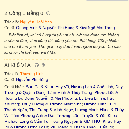
2 Cộng 1 Bằng 0
Tác giả:
Nguyễn Hoài Anh
Ca sĩ:
Quang Vinh & Nguyễn Phi Hùng & Kiwi Ngô Mai Trang
Biết làm gì, khi có 2 người yêu mình. Nỡ sao đành em không
muốn ai đau, vì ai cũng tốt, cũng yêu em thật lòng. Cũng khiến
cho em thầm yêu. Thế gian này đâu thiếu người để yêu. Cớ sao
lòng tôi chỉ biết yêu em? Mà.
Ai Khổ Vì Ai
Tác giả:
Thương Linh
Ca sĩ:
Nguyễn Phi Hùng
Ca sĩ khác:
Sơn Ca & Khưu Huy Vũ
;
Hương Lan & Chế Linh
;
Duy
Trường & Quỳnh Dung
;
Lâm Minh & Thùy Trang
;
Phước Lộc &
Hương Ly
;
Đông Nguyễn & Mai Phương
;
Lý Diệu Linh & Hữu
Khương
;
Thùy Dương & Trương Nhất Sinh
;
Dương Đình Trí &
Thanh Ngân
;
Thu Trang & Minh Ngọc
;
Lương Mạnh Hùng & Thúy
Vy
;
Tâm Phương Anh & Đan Trường
;
Lâm Truyền & Yến Khoa
;
Michael Lang & Cẩm Tú
;
Tường Nguyên & KIM THƯ
;
Khưu Huy
Vũ & Dương Hồng Loan
;
Vũ Hoàng & Thạch Thảo
;
Tuấn Vũ
;