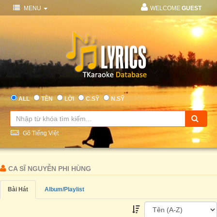
MENU
WELCOME
GUEST
ALL
TÊN
LỜI
C.SỸ
N.SỸ
Gõ Tiếng Việt
CA SĨ NGUYỄN PHI HÙNG
Bài Hát
Album/Playlist