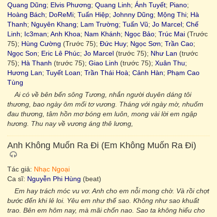
Quang Dũng
;
Elvis Phương
;
Quang Linh
;
Ánh Tuyết
;
Piano
;
Hoàng Bách
;
DoReMi
;
Tuấn Hiệp
;
Johnny Dũng
;
Mộng Thi
;
Hà
Thanh
;
Nguyên Khang
;
Lam Trường
;
Tuấn Vũ
;
Jo Marcel
;
Chế
Linh
;
Ic3man
;
Anh Khoa
;
Nam Khánh
;
Ngọc Bảo
;
Trúc Mai
(Trước
75);
Hùng Cường
(Trước 75);
Đức Huy
;
Ngọc Sơn
;
Trần Cao
;
Ngọc Son
;
Eric Lê Phúc
;
Jo Marcel
(trước 75);
Như Lan
(trước
75);
Hà Thanh
(trước 75);
Giao Linh
(trước 75);
Xuân Thu
;
Hương Lan
;
Tuyết Loan
;
Trần Thái Hoà
;
Cảnh Hàn
;
Phạm Cao
Tùng
Ai có về bên bến sông Tương, nhắn người duyên dáng tôi
thương, bao ngày ôm mối tơ vương. Tháng với ngày mờ, nhuốm
đau thương, tâm hồn mơ bóng em luôn, mong vài lời em ngập
hương. Thu nay về vương áng thê lương,
Anh Không Muốn Ra Đi (Em Không Muốn Ra Đi)
Tác giả:
Nhạc Ngoại
Ca sĩ:
Nguyễn Phi Hùng
(beat)
Em hay trách móc vu vơ. Anh cho em nỗi mong chờ. Và rồi chợt
bước đến khi lẻ loi. Yêu em như thế sao. Không như sao khuất
trao. Bên em hôm nay, mà mãi chốn nao. Sao ta không hiểu cho