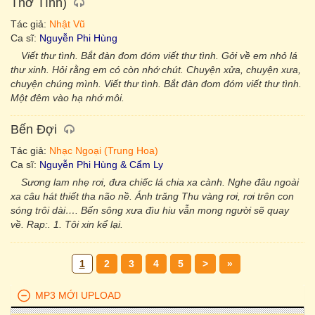
Thơ Tình)
Tác giả:
Nhật Vũ
Ca sĩ:
Nguyễn Phi Hùng
Viết thư tình. Bắt đàn đom đóm viết thư tình. Gởi về em nhỏ lá
thư xinh. Hỏi rằng em có còn nhớ chút. Chuyện xửa, chuyện xưa,
chuyện chúng mình. Viết thư tình. Bắt đàn đom đóm viết thư tình.
Một đêm vào hạ nhớ môi.
Bến Đợi
Tác giả:
Nhạc Ngoại (Trung Hoa)
Ca sĩ:
Nguyễn Phi Hùng & Cẩm Ly
Sương lam nhẹ rơi, đưa chiếc lá chia xa cành. Nghe đâu ngoài
xa câu hát thiết tha não nề. Ánh trăng Thu vàng rơi, rơi trên con
sóng trôi dài…. Bến sông xưa đìu hiu vẫn mong người sẽ quay
về. Rap:. 1. Tôi xin kể lại.
1
2
3
4
5
>
»
MP3 MỚI UPLOAD