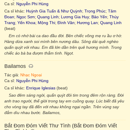
Ca sĩ:
Nguyễn Phi Hùng
Ca sĩ khác:
Huỳnh Gia Tuấn & Như Quỳnh
;
Trọng Phúc
;
Tâm
Đoan
;
Ngọc Sơn
;
Quang Linh
;
Lương Gia Huy
;
Bảo Yến
;
Thùy
Trang
;
Yến Khoa
;
Mộng Thi
;
Đình Văn
;
Hương Lan
;
Quang Linh
(beat)
Em có nhớ bài ca dao đầu đời. Bên chiếc võng mẹ ru ầu ơ hờ.
Hàng dừa xanh soi mình bên nương dâu. Sông dài quê nghèo
quấn quýt với nhau. Em đã lớn dần trên quê hương mình. Trong
chiếc áo bà ba đượm thắm tình. Ngọt.
Bailamos
Tác giả:
Nhạc Ngoại
Ca sĩ:
Nguyễn Phi Hùng
Ca sĩ khác:
Enrique Iglesias
(beat)
Sao đêm sáng ngời, quấn quýt đôi tim trong đêm rộn ràng. Đời
anh trao người, thế giời trong tay em cuồng quay. Lúc biết đã yêu
cho vòng tay đã đến với nhau không ngại ngần. Trên vùng say
đắm dìu nhau bước. Bailamos,
Bắt Đom Đóm Viết Thư Tình (Bắt Đom Đóm Viết