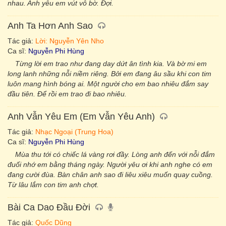
nhau. Anh yêu em vút vô bờ. Đợi.
Anh Ta Hơn Anh Sao
Tác giả:
Lời: Nguyễn Yên Nho
Ca sĩ:
Nguyễn Phi Hùng
Từng lời em trao như đang day dứt ân tình kia. Và bờ mi em
long lanh những nỗi niềm riêng. Bởi em đang âu sầu khi con tim
luôn mang hình bóng ai. Một người cho em bao nhiêu đắm say
đầu tiên. Để rồi em trao đi bao nhiêu.
Anh Vẫn Yêu Em (Em Vẫn Yêu Anh)
Tác giả:
Nhạc Ngoại (Trung Hoa)
Ca sĩ:
Nguyễn Phi Hùng
Mùa thu tới có chiếc lá vàng rơi đầy. Lòng anh đến với nỗi đắm
đuối nhớ em bằng tháng ngày. Người yêu ơi khi anh nghe có em
đang cười đùa. Bàn chân anh sao đi liêu xiêu muốn quay cuồng.
Từ lâu lắm con tim anh chợt.
Bài Ca Dao Đầu Đời
Tác giả:
Quốc Dũng