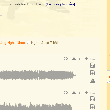
• Tình Vui Thôn Trang
(
Lê Trọng Nguyễn
)
Nghe tất cả 7 bài.
DL
Link
DL
Link