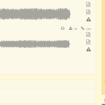
DL
Link