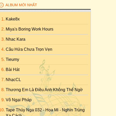
ALBUM MỚI NHẤT
Kake8x
Miya's Boring Work Hours
Nhac Kara
Câu Hứa Chưa Trọn Vẹn
Tieumy
Bài Hát
NhạcCL
Thương Em Là Điều Anh Không Thể Ngờ
Vô Ngại Pháp
Tape Thúy Nga 032 - Họa Mi - Nghìn Trùng
Xa Cách