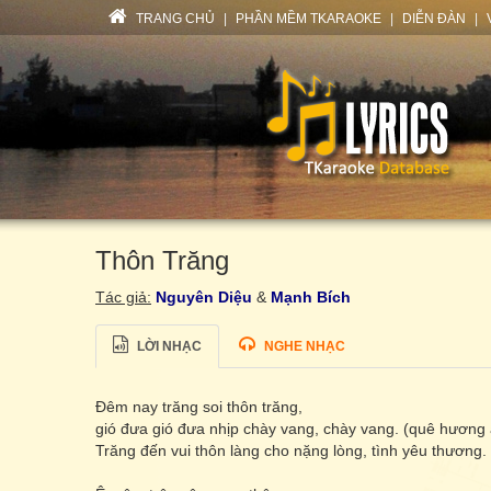
TRANG CHỦ
|
PHẦN MỀM TKARAOKE
|
DIỄN ĐÀN
|
Thôn Trăng
Tác giả:
Nguyên Diệu
&
Mạnh Bích
LỜI NHẠC
NGHE NHẠC
Đêm nay trăng soi thôn trăng,
gió đưa gió đưa nhịp chày vang, chày vang. (quê hương 
Trăng đến vui thôn làng cho nặng lòng, tình yêu thương.