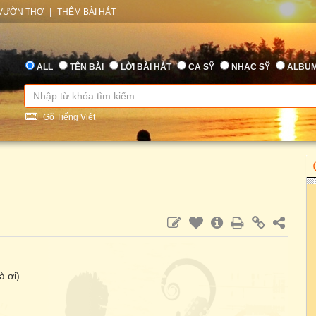
VƯỜN THƠ
|
THÊM BÀI HÁT
ALL
TÊN BÀI
LỜI BÀI HÁT
CA SỸ
NHẠC SỸ
ALBU
Gõ Tiếng Việt
à ơi)