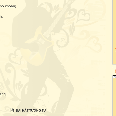
 hò khoan)
h.
.
)
àng.
BÀI HÁT TƯƠNG TỰ