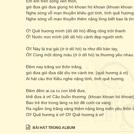
Êm êm trên sông ven thôn,
gió đưa gió đưa giọng hò khoan hò khoan (khoan khoan
Nghe sóng vỗ mạn thuyền khêu gợi tình, tình quê hương
Nghe sóng vỗ mạn thuyền thêm nặng lòng biết bao là tìn
Ớ! Quê hương mình (dô dô hò) đồng rộng trời thanh
Ớ! Nước non mình (dô dô hò) cảnh đẹp người xinh.
Ới! Này là trai gái (ớ ớ dô hò) ta như đôi bàn tay,
Ới! Cùng một dòng máu (ớ ớ dô hò) ta thương yêu nhau
Đêm nay trăng soi thôn trăng,
gió đưa gió đưa dặt dìu tre cành tre. (quê hương à ơi)
Ai hát câu thơ Kiều nghe nặng tình, tình quê hương.
Đêm đêm ai ca ru con khẽ đưa,
khẽ đưa à ơi! Câu buồn thương. (khoan khoan hò khoan
Bao trẻ thơ trong làng ra bờ đê cười ca vang.
Ra ngắm ông trăng vàng thêm nặng lòng mến yêu thôn l
Ơi! Quê hương à ơi! Ơi! Quê hương à ơi!
BÀI HÁT TRONG ALBUM