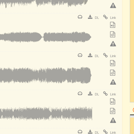
DL
Link
DL
Link
DL
Link
DL
Link