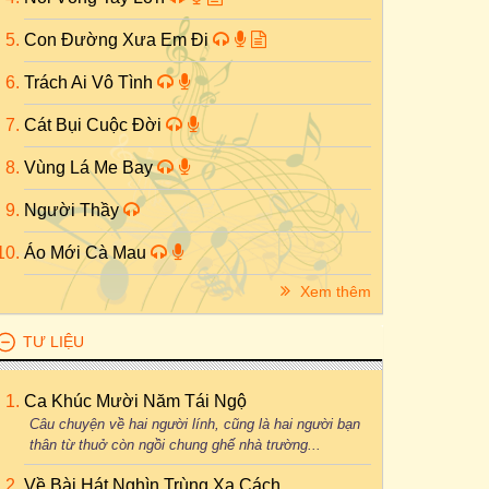
Con Đường Xưa Em Đi
Trách Ai Vô Tình
Cát Bụi Cuộc Đời
Vùng Lá Me Bay
Người Thầy
Áo Mới Cà Mau
Xem thêm
TƯ LIỆU
Ca Khúc Mười Năm Tái Ngộ
Câu chuyện về hai người lính, cũng là hai người bạn
thân từ thuở còn ngồi chung ghế nhà trường...
Về Bài Hát Nghìn Trùng Xa Cách