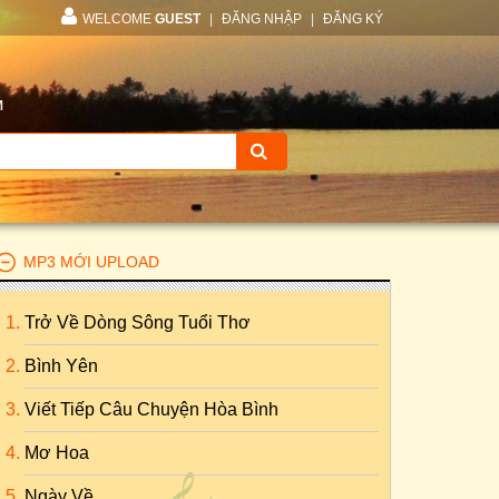
WELCOME
GUEST
|
ĐĂNG NHẬP
|
ĐĂNG KÝ
M
MP3 MỚI UPLOAD
Trở Về Dòng Sông Tuổi Thơ
Bình Yên
Viết Tiếp Câu Chuyện Hòa Bình
Mơ Hoa
Ngày Về