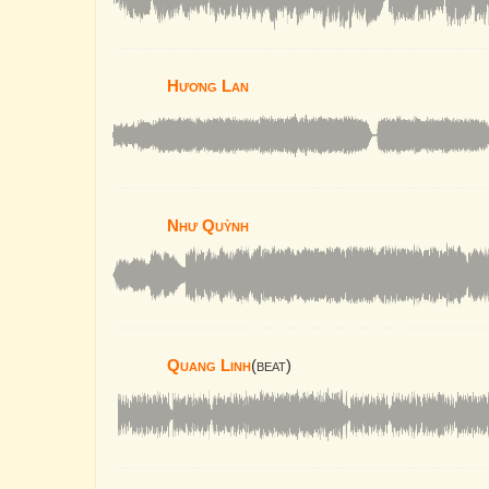
Hương Lan
Như Quỳnh
Quang Linh
(beat)