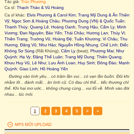
Tác giả:
Trúc Phương
Ca sĩ:
Thạch Thảo & Vũ Hoàng
Ca sĩ khác:
Elvis Phương & Carol Kim
;
Trang Mỹ Dung & Ân Thiên
Vỹ
;
Ngọc Sơn & Hoàng Châu
;
Phương Dung (VN) & Quốc Tuấn
;
Thanh Thúy
;
Quang Lê
;
Hoàng Oanh
;
Trung Hậu
;
Cẩm Ly
;
Minh
Vương
;
Đan Nguyên
;
Bảo Yến
;
Thái Châu
;
Hương Lan
;
Thúy Vi
;
Thiên Trang
;
Trường Vũ
;
Hoàng Đệ
;
Tuấn Khương
;
Vi Châu
;
Thu
Hương
;
Đăng Vũ
;
Như Hảo
;
Nguyễn Hồng Nhung
;
Chế Linh
;
Điếc
Không Sợ Súng
(Rất Khủng);
Cẩm Ly
(beat);
Phượng Mai
;
Như
Quỳnh
;
Hạ Vy
;
Đặng Thế Luân
;
Trang Mỹ Dung
;
Thiên Quang
;
Khưu Huy Vũ
;
Lê Như
;
Lưu Ánh Loan
;
Huy Sinh
;
Đông Đào
;
Mạnh
Quỳnh
;
Giao Linh
;
Hồ Hoàng Yến
Đường vào tình yêu... có trăm lần vui... có vạn lần buồn. Đôi khi
nhầm lỡ... đánh mất... ân tình cũ. Có đau chỉ thế... tiếc thương chỉ
thế. Khi hai mơ ước... không chung cùng... vui lối về. Mình vào đời
nhau... lúc môi.
1
2
3
4
5
>
»
MP3 MỚI UPLOAD