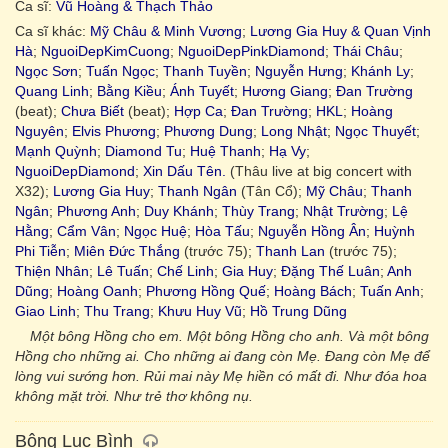
Ca sĩ:
Vũ Hoàng & Thạch Thảo
Ca sĩ khác:
Mỹ Châu & Minh Vương
;
Lương Gia Huy & Quan Vịnh
Hà
;
NguoiDepKimCuong
;
NguoiDepPinkDiamond
;
Thái Châu
;
Ngọc Sơn
;
Tuấn Ngọc
;
Thanh Tuyền
;
Nguyễn Hưng
;
Khánh Ly
;
Quang Linh
;
Bằng Kiều
;
Ánh Tuyết
;
Hương Giang
;
Đan Trường
(beat);
Chưa Biết
(beat);
Hợp Ca
;
Đan Trường
;
HKL
;
Hoàng
Nguyên
;
Elvis Phương
;
Phương Dung
;
Long Nhật
;
Ngọc Thuyết
;
Mạnh Quỳnh
;
Diamond Tu
;
Huệ Thanh
;
Hạ Vy
;
NguoiDepDiamond
;
Xin Dấu Tên.
(Thâu live at big concert with
X32);
Lương Gia Huy
;
Thanh Ngân
(Tân Cổ);
Mỹ Châu
;
Thanh
Ngân
;
Phương Anh
;
Duy Khánh
;
Thùy Trang
;
Nhật Trường
;
Lệ
Hằng
;
Cẩm Vân
;
Ngọc Huệ
;
Hòa Tấu
;
Nguyễn Hồng Ân
;
Huỳnh
Phi Tiễn
;
Miên Đức Thắng
(trước 75);
Thanh Lan
(trước 75);
Thiện Nhân
;
Lê Tuấn
;
Chế Linh
;
Gia Huy
;
Đặng Thế Luân
;
Anh
Dũng
;
Hoàng Oanh
;
Phương Hồng Quế
;
Hoàng Bách
;
Tuấn Anh
;
Giao Linh
;
Thu Trang
;
Khưu Huy Vũ
;
Hồ Trung Dũng
Một bông Hồng cho em. Một bông Hồng cho anh. Và một bông
Hồng cho những ai. Cho những ai đang còn Mẹ. Đang còn Mẹ để
lòng vui sướng hơn. Rủi mai này Mẹ hiền có mất đi. Như đóa hoa
không mặt trời. Như trẻ thơ không nụ.
Bông Lục Bình