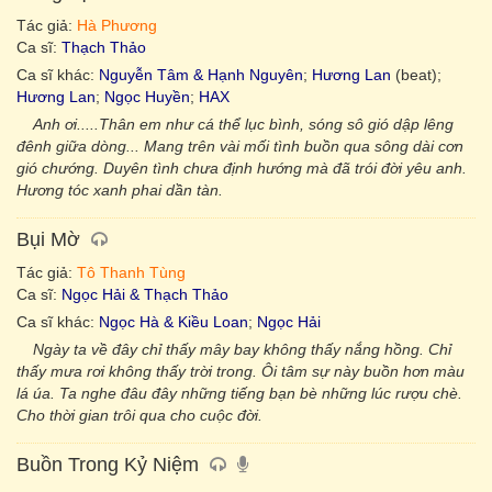
Tác giả:
Hà Phương
Ca sĩ:
Thạch Thảo
Ca sĩ khác:
Nguyễn Tâm & Hạnh Nguyên
;
Hương Lan
(beat);
Hương Lan
;
Ngọc Huyền
;
HAX
Anh ơi.....Thân em như cá thể lục bình, sóng sô gió dập lêng
đênh giữa dòng... Mang trên vài mối tình buồn qua sông dài cơn
gió chướng. Duyên tình chưa định hướng mà đã trói đời yêu anh.
Hương tóc xanh phai dần tàn.
Bụi Mờ
Tác giả:
Tô Thanh Tùng
Ca sĩ:
Ngọc Hải & Thạch Thảo
Ca sĩ khác:
Ngọc Hà & Kiều Loan
;
Ngọc Hải
Ngày ta về đây chỉ thấy mây bay không thấy nắng hồng. Chỉ
thấy mưa rơi không thấy trời trong. Ôi tâm sự này buồn hơn màu
lá úa. Ta nghe đâu đây những tiếng bạn bè những lúc rượu chè.
Cho thời gian trôi qua cho cuộc đời.
Buồn Trong Kỷ Niệm