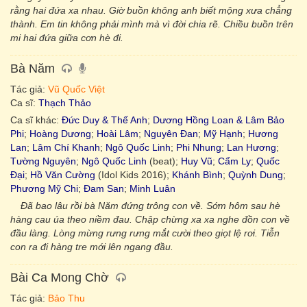
rằng hai đứa xa nhau. Giờ buồn không anh biết mộng xưa chẳng
thành. Em tin không phải mình mà vì đời chia rẽ. Chiều buồn trên
mi hai đứa giữa cơn hè đi.
Bà Năm
Tác giả:
Vũ Quốc Việt
Ca sĩ:
Thạch Thảo
Ca sĩ khác:
Đức Duy & Thế Anh
;
Dương Hồng Loan & Lâm Bảo
Phi
;
Hoàng Dương
;
Hoài Lâm
;
Nguyên Đan
;
Mỹ Hạnh
;
Hương
Lan
;
Lâm Chí Khanh
;
Ngô Quốc Linh
;
Phi Nhung
;
Lan Hương
;
Tường Nguyên
;
Ngô Quốc Linh
(beat);
Huy Vũ
;
Cẩm Ly
;
Quốc
Đại
;
Hồ Văn Cường
(Idol Kids 2016);
Khánh Bình
;
Quỳnh Dung
;
Phương Mỹ Chi
;
Đam San
;
Minh Luân
Đã bao lâu rồi bà Năm đứng trông con về. Sớm hôm sau hè
hàng cau úa theo niềm đau. Chập chừng xa xa nghe đồn con về
đầu làng. Lòng mừng rưng rưng mắt cười theo giọt lệ rơi. Tiễn
con ra đi hàng tre mới lên ngang đầu.
Bài Ca Mong Chờ
Tác giả:
Bảo Thu