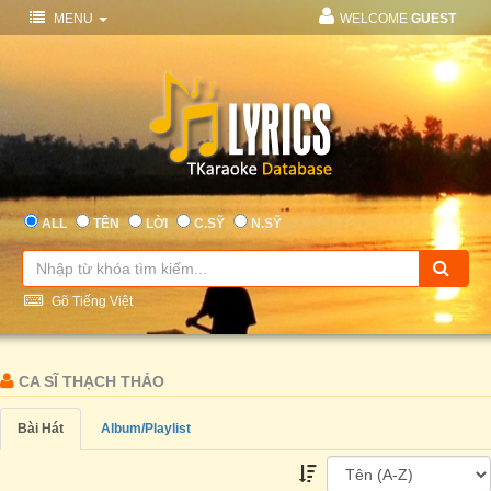
MENU
WELCOME
GUEST
ALL
TÊN
LỜI
C.SỸ
N.SỸ
Gõ Tiếng Việt
CA SĨ THẠCH THẢO
Bài Hát
Album/Playlist