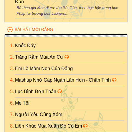
Đận
Bà theo gia đình di cư vào Sài Gòn, theo học bậc trung học
Pháp tại trường Les Lauriers...
BÀI HÁT MỚI ĐĂNG
Khóc Đấy
Trăng Rằm Mùa An Cư
Em Là Mầm Non Của Đảng
Mashup Nhớ Gấp Ngàn Lần Hơn - Chân Tình
Lục Bình Đơn Thân
Mẹ Tôi
Người Yêu Cùng Xóm
Liên Khúc Mùa Xuân Đó Có Em