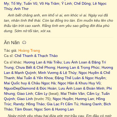
My
;
Tố My
;
Tuấn Vũ
;
Võ Hạ Trâm
;
Ý Linh
;
Chế Dũng
;
Lê Ngọc
Thúy
;
Anh Thơ
Anh biết chăng anh, em khổ vì ai, em khóc vì ai. Ngày vui đã
tan, nhân tình thế thái. Còn lại đống tro tàn. Em muốn kêu lên cho
thấu tận trời cao xanh. Rằng tình em yêu sao giống đời đóa phù
dung. Sớm nở tối tàn, xót xa.
Ăn Năn
Tác giả:
Hoàng Trang
Ca sĩ:
Chế Thanh & Thạch Thảo
Ca sĩ khác:
Hương Lan & Hải Triều
;
Lưu Ánh Loan & Đặng Trí
Trung
;
Chưa Biết & Chế Phong
;
Hương Lan & Trọng Phúc
;
Hương
Lan & Mạnh Quỳnh
;
Minh Vương & Lệ Thủy
;
Ngọc Huyền & Chế
Thanh
;
Mai Tuấn & Yến Khoa
;
Đặng Thế Luân & Ngọc Huyền
;
Mai Quốc huy & Châu Ngọc Hà
;
Ngọc Hân & Khưu Huy Vũ
;
NguoiDepDiamond & Đức Hoàn
;
Lưu Ánh Loan & Đoàn Minh
;
Phi
Nhung
;
Giao Linh
;
Cẩm Ly
(beat);
Mai Thiên Vân
;
Cẩm Ly
;
Tuấn
Quỳnh
;
Giao Linh
(trước 75);
Ngọc Huyền
;
Hương Lan
;
Hồng
Trúc
;
Randy
;
Hồng Thảo
;
Gia Lạc Ft Cẩm Tú
;
Hoàng Oanh
;
Bích
Thảo
;
Tâm Đoan
;
Ngọc Sơn & Hương Lan
Ngày mình yêu nhau hai đứa ước mơ trầu cau. Em đâu có ngờ