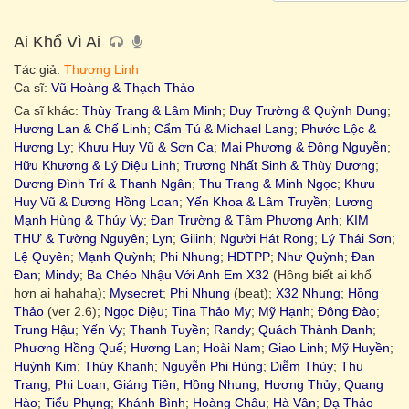
Ai Khổ Vì Ai
Tác giả:
Thương Linh
Ca sĩ:
Vũ Hoàng & Thạch Thảo
Ca sĩ khác:
Thùy Trang & Lâm Minh
;
Duy Trường & Quỳnh Dung
;
Hương Lan & Chế Linh
;
Cẩm Tú & Michael Lang
;
Phước Lộc &
Hương Ly
;
Khưu Huy Vũ & Sơn Ca
;
Mai Phương & Đông Nguyễn
;
Hữu Khương & Lý Diệu Linh
;
Trương Nhất Sinh & Thùy Dương
;
Dương Đình Trí & Thanh Ngân
;
Thu Trang & Minh Ngọc
;
Khưu
Huy Vũ & Dương Hồng Loan
;
Yến Khoa & Lâm Truyền
;
Lương
Mạnh Hùng & Thúy Vy
;
Đan Trường & Tâm Phương Anh
;
KIM
THƯ & Tường Nguyên
;
Lyn
;
Gilinh
;
Người Hát Rong
;
Lý Thái Sơn
;
Lệ Quyên
;
Mạnh Quỳnh
;
Phi Nhung
;
HDTPP
;
Như Quỳnh
;
Đan
Đan
;
Mindy
;
Ba Chéo Nhậu Với Anh Em X32
(Hông biết ai khổ
hơn ai hahaha);
Mysecret
;
Phi Nhung
(beat);
X32 Nhung
;
Hồng
Thảo
(ver 2.6);
Ngọc Diệu
;
Tina Thảo My
;
Mỹ Hạnh
;
Đông Đào
;
Trung Hậu
;
Yến Vy
;
Thanh Tuyền
;
Randy
;
Quách Thành Danh
;
Phương Hồng Quế
;
Hương Lan
;
Hoài Nam
;
Giao Linh
;
Mỹ Huyền
;
Huỳnh Kim
;
Thúy Khanh
;
Nguyễn Phi Hùng
;
Diễm Thùy
;
Thu
Trang
;
Phi Loan
;
Giáng Tiên
;
Hồng Nhung
;
Hương Thủy
;
Quang
Hào
;
Tiểu Phụng
;
Khánh Bình
;
Hoàng Châu
;
Hà Vân
;
Dạ Thảo