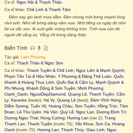
Ca sĩ:
Ngọc Hải & Thạch Thảo
Ca sĩ khác:
Chế Linh & Thanh Tâm
Đêm nay gió lạnh mưa dầm. Đèn chong một bóng chạnh lòng
nhớ anh. Nhớ về bóng dáng năm xưa. Nhớ tiếng ca ngày đó nhớ
lời ca sắc son. Ai xuôi giấc mộng không tròn. Tình xưa còn đó
người đã vắng xa. Vắng rồi bóng dáng thân.
Biển Tình
Tác giả:
Lam Phương
Ca sĩ:
Thạch Thảo & Ngọc Sơn
Ca sĩ khác:
Thanh Tuyền & Chế Linh
;
Ngọc Liên & Mạnh Quỳnh
;
Phạm Tấn Tài & Hữu Nhân
;
Y Phương & Đặng Thế Luân
;
Quốc
Khanh & Hoàng Thục Linh
;
Quốc Đại & Cẩm Ly
;
Mạnh Quỳnh &
Phi Nhung
;
Khánh Dũng & Sơn Tuyền
;
Minh Phương
;
Oanh_Oanh
;
NguoiDepDiamond
;
Quang Lê
;
Thanh Tuyền
;
Cẩm
Ly
;
Karaoke
(beatz);
Hạ Vy
;
Quang Lê
(beat);
Đàm Vĩnh Hưng
;
Diễm Sương
;
Tuấn Vũ
;
Hoàng Châu
;
Sơn Tuyền
;
Hồng Trúc
;
Tâm
Đoan
;
Lê Thu Uyên
;
Hà Vân
;
Quý Lễ
;
Ngọc Lan
;
Dương Đình Trí
;
Dương Ngọc Thái
;
Hùng Cường
;
Hương Lan
(ver 2);
Trang
Thanh Lan
;
Thanh Tuyền
(trước 75);
Yến Khoa
;
Sơn Ca
;
Hoàng
Oanh
(trước 75);
Hương Lan
;
Thanh Thúy
;
Giao Linh
;
Ngọc