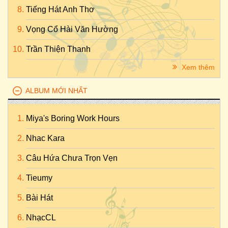
Tiếng Hát Anh Thơ
Vọng Cổ Hài Văn Hường
Trần Thiện Thanh
Xem thêm
ALBUM MỚI NHẤT
Miya's Boring Work Hours
Nhac Kara
Câu Hứa Chưa Trọn Vẹn
Tieumy
Bài Hát
NhạcCL