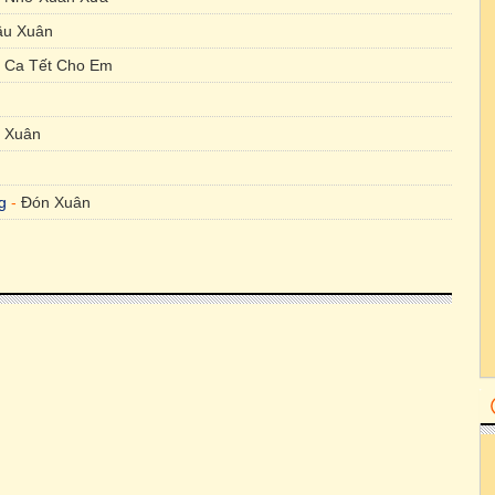
ầu Xuân
i Ca Tết Cho Em
 Xuân
g
-
Đón Xuân