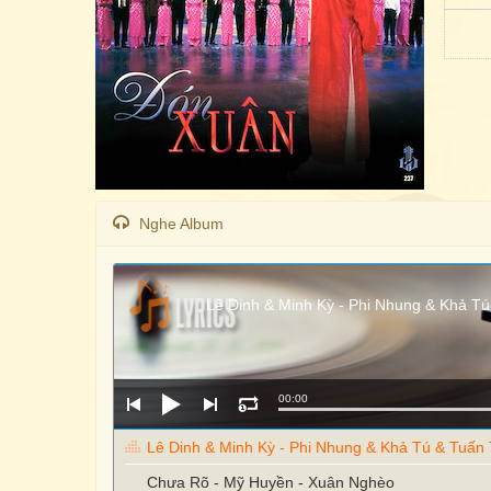
Nghe Album
Lê Dinh & Minh Kỳ - Phi Nhung & Khả T
00:00
Lê Dinh & Minh Kỳ - Phi Nhung & Khả Tú & Tuấn
Chưa Rõ - Mỹ Huyền - Xuân Nghèo