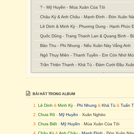
? - Mỹ Huyền - Mùa Xuân Của Tôi
Châu Kỳ & Anh Châu - Mạnh Đình - Đón Xuân N
Lê Dinh & Minh Kỳ - Phương Dung - Hạnh Phúc 
Quốc Dũng - Trang Thanh Lan & Quang Bình - B
Bảo Thu - Phi Nhung - Nếu Xuân Này Vắng Anh
Ngô Thụy Miên - Thanh Tuyền - Em Còn Nhớ M
Trần Thiện Thanh - Khả Tú - Đám Cưới Đầu Xuâ
Phạm Đình Chương - Dạ Nhật Yến & Phương Hù
BÀI HÁT TRONG ALBUM
Lê Dinh
&
Minh Kỳ
-
Phi Nhung
&
Khả Tú
&
Tuấn T
Chưa Rõ
-
Mỹ Huyền
-
Xuân Nghèo
Chưa Biết
-
Mỹ Huyền
-
Mùa Xuân Của Tôi
Châu Kỳ
&
Anh Châu
-
Mạnh Đình
-
Đón Xuân Này