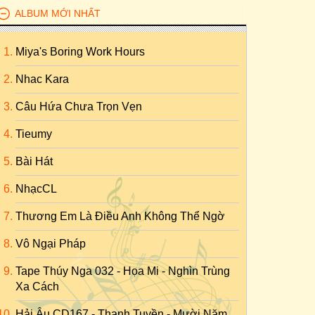
ALBUM MỚI NHẤT
Miya's Boring Work Hours
Nhac Kara
Câu Hứa Chưa Trọn Vẹn
Tieumy
Bài Hát
NhạcCL
Thương Em Là Điều Anh Không Thể Ngờ
Vô Ngại Pháp
Tape Thúy Nga 032 - Họa Mi - Nghìn Trùng
Xa Cách
Hải Âu CD167 - Thanh Tuyền - Mười Năm