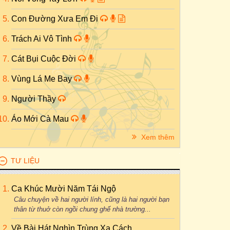
Con Đường Xưa Em Đi
Trách Ai Vô Tình
Cát Bụi Cuộc Đời
Vùng Lá Me Bay
Người Thầy
Áo Mới Cà Mau
Xem thêm
TƯ LIỆU
Ca Khúc Mười Năm Tái Ngộ
Câu chuyện về hai người lính, cũng là hai người bạn
thân từ thuở còn ngồi chung ghế nhà trường...
Về Bài Hát Nghìn Trùng Xa Cách