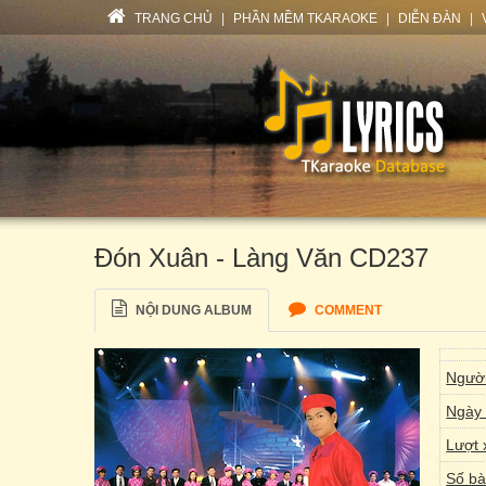
TRANG CHỦ
|
PHẦN MỀM TKARAOKE
|
DIỄN ĐÀN
|
Đón Xuân - Làng Văn CD237
NỘI DUNG ALBUM
COMMENT
Người
Ngày 
Lượt 
Số bà