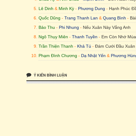
Lê Dinh
&
Minh Kỳ
-
Phương Dung
-
Hạnh Phúc Đ
Quốc Dũng
-
Trang Thanh Lan
&
Quang Bình
-
Bà
Bảo Thu
-
Phi Nhung
-
Nếu Xuân Này Vắng Anh
Ngô Thụy Miên
-
Thanh Tuyền
-
Em Còn Nhớ Mùa
Trần Thiện Thanh
-
Khả Tú
-
Đám Cưới Đầu Xuân
Phạm Đình Chương
-
Dạ Nhật Yến
&
Phương Hùn
Ý KIẾN BÌNH LUẬN