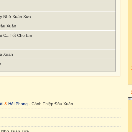
ày Nhớ Xuân Xưa
Đầu Xuân
ài Ca Tết Cho Em
ùa Xuân
n
ng - Đón Xuân
ài
&
Hải Phong
-
Cánh Thiệp Đầu Xuân
 Nhớ Xuân Xưa