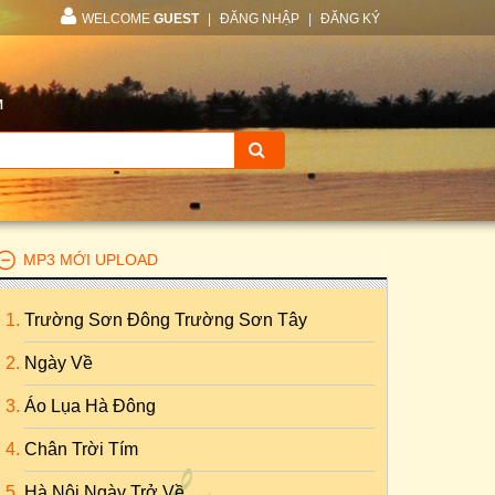
WELCOME
GUEST
|
ĐĂNG NHẬP
|
ĐĂNG KÝ
M
MP3 MỚI UPLOAD
Trường Sơn Đông Trường Sơn Tây
Ngày Về
Áo Lụa Hà Đông
Chân Trời Tím
Hà Nội Ngày Trở Về