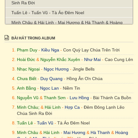
Sinh Ra Đời
Tuấn Lê - Tuấn Vũ - Tà Áo Đêm Noel
Minh Châu & Hải Linh - Mai Hương & Hà Thanh & Hoàng
Oanh & Như Thủy (trước 75) - Hang Bê Lem
BÀI HÁT TRONG ALBUM
Phạm Duy
-
Kiều Nga
-
Con Quỳ Lạy Chúa Trên Trời
Hoài Đức
&
Nguyễn Khắc Xuyên
-
Như Mai
-
Cao Cung Lên
Nhạc Ngoại
-
Ngọc Hương
-
Jingle Bells
Chưa Biết
-
Duy Quang
-
Hồng Ân Ơn Chúa
Anh Bằng
-
Ngọc Lan
-
Niềm Tin
Nguyễn Vũ
&
Thanh Sơn
-
Lưu Hồng
-
Bài Thánh Ca Buồn
Minh Châu;
&
Hải Linh
-
Hợp Ca
-
Đêm Đông Lạnh Lẽo
Chúa Sinh Ra Đời
Tuấn Lê
-
Tuấn Vũ
-
Tà Áo Đêm Noel
Minh Châu
&
Hải Linh
-
Mai Hương
&
Hà Thanh
&
Hoàng