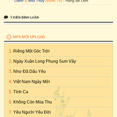
Oanh
&
Như Thủy
(trước 75) -
Hang Bê Lem
Ý KIẾN BÌNH LUẬN
MP3 MỚI UPLOAD
Riêng Một Góc Trời
Ngày Xuân Long Phụng Sum Vầy
Như Đã Dấu Yêu
Việt Nam Ngày Mới
Tình Ca
Không Còn Mùa Thu
Yêu Người Yêu Đời