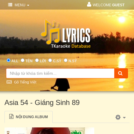
MENU
WELCOME
GUEST
ALL
TÊN
LỜI
C.SỸ
N.SỸ
Gõ Tiếng Việt
Asia 54 - Giáng Sinh 89
NỘI DUNG ALBUM