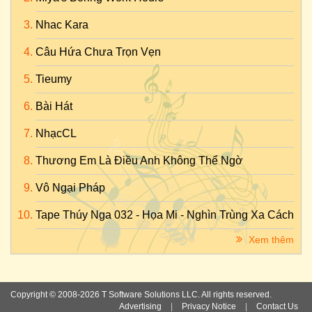
Nhac Kara
Câu Hứa Chưa Trọn Vẹn
Tieumy
Bài Hát
NhạcCL
Thương Em Là Điều Anh Không Thể Ngờ
Vô Ngại Pháp
Tape Thúy Nga 032 - Họa Mi - Nghìn Trùng Xa Cách
Xem thêm
Copyright © 2008-2026 T Software Solutions LLC. All rights reserved.
Advertising
|
Privacy Notice
|
Contact Us