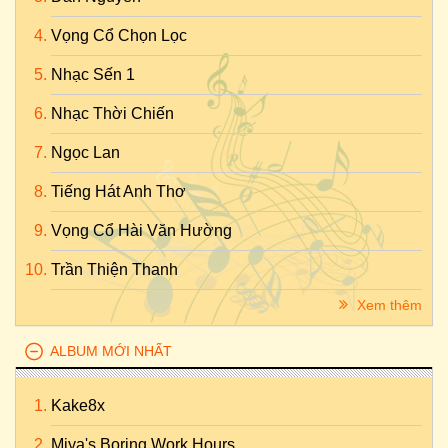
Vọng Cổ Chọn Lọc
Nhạc Sến 1
Nhạc Thời Chiến
Ngọc Lan
Tiếng Hát Anh Thơ
Vọng Cổ Hài Văn Hường
Trần Thiện Thanh
Xem thêm
ALBUM MỚI NHẤT
Kake8x
Miya's Boring Work Hours