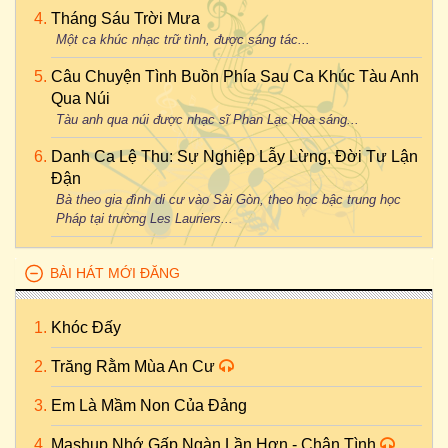
Tháng Sáu Trời Mưa
Một ca khúc nhạc trữ tình, được sáng tác...
Câu Chuyện Tình Buồn Phía Sau Ca Khúc Tàu Anh
Qua Núi
Tàu anh qua núi được nhạc sĩ Phan Lạc Hoa sáng...
Danh Ca Lệ Thu: Sự Nghiệp Lẫy Lừng, Đời Tư Lận
Đận
Bà theo gia đình di cư vào Sài Gòn, theo học bậc trung học
Pháp tại trường Les Lauriers...
BÀI HÁT MỚI ĐĂNG
Khóc Đấy
Trăng Rằm Mùa An Cư
Em Là Mầm Non Của Đảng
Mashup Nhớ Gấp Ngàn Lần Hơn - Chân Tình