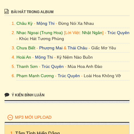
BÀI HÁT TRONG ALBUM
Châu Kỳ
-
Mộng Thi
-
Đừng Nói Xa Nhau
Nhạc Ngoại (Trung Hoa)
[Lời Việt:
Nhật Ngân
] -
Trúc Quyên
-
Khúc Hát Tương Phùng
Chưa Biết
-
Phượng Mai
&
Thái Châu
-
Giấc Mơ Yêu
Hoài An
-
Mộng Thi
-
Kỷ Niệm Nào Buồn
Thanh Sơn
-
Trúc Quyên
-
Mùa Hoa Anh Đào
Phạm Mạnh Cương
-
Trúc Quyên
-
Loài Hoa Không Vỡ
Ý KIẾN BÌNH LUẬN
MP3 MỚI UPLOAD
Tâm Tình Hiến Dâng