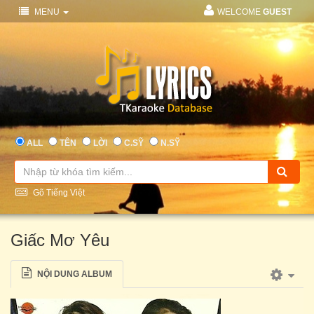
MENU
WELCOME
GUEST
ALL
TÊN
LỜI
C.SỸ
N.SỸ
Gõ Tiếng Việt
Giấc Mơ Yêu
NỘI DUNG ALBUM