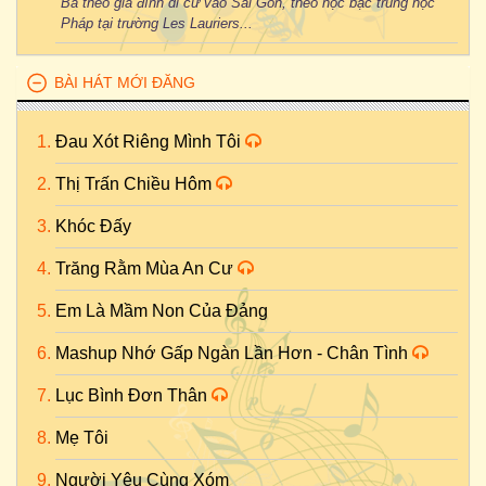
Bà theo gia đình di cư vào Sài Gòn, theo học bậc trung học
Pháp tại trường Les Lauriers...
BÀI HÁT MỚI ĐĂNG
Đau Xót Riêng Mình Tôi
Thị Trấn Chiều Hôm
Khóc Đấy
Trăng Rằm Mùa An Cư
Em Là Mầm Non Của Đảng
Mashup Nhớ Gấp Ngàn Lần Hơn - Chân Tình
Lục Bình Đơn Thân
Mẹ Tôi
Người Yêu Cùng Xóm