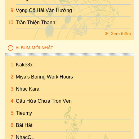
Vọng Cổ Hài Văn Hường
Trần Thiện Thanh
Xem thêm
ALBUM MỚI NHẤT
Kake8x
Miya's Boring Work Hours
Nhac Kara
Câu Hứa Chưa Trọn Vẹn
Tieumy
Bài Hát
NhạcCL