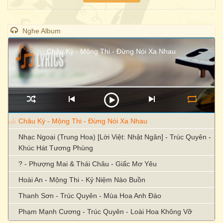
Nghe Album
Châu Kỳ - Mộng Thi - Đừng Nói Xa Nhau
Châu Kỳ - Mộng Thi - Đừng Nói Xa Nhau
Nhạc Ngoại (Trung Hoa) [Lời Việt: Nhật Ngân] - Trúc Quyên -
Khúc Hát Tương Phùng
? - Phượng Mai & Thái Châu - Giấc Mơ Yêu
Hoài An - Mộng Thi - Kỷ Niệm Nào Buồn
Thanh Sơn - Trúc Quyên - Mùa Hoa Anh Đào
Phạm Mạnh Cương - Trúc Quyên - Loài Hoa Không Vỡ